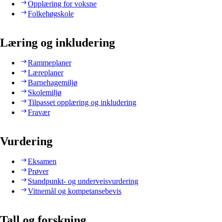
Opplæring for voksne
Folkehøgskole
Læring og inkludering
Rammeplaner
Læreplaner
Barnehagemiljø
Skolemiljø
Tilpasset opplæring og inkludering
Fravær
Vurdering
Eksamen
Prøver
Standpunkt- og underveisvurdering
Vitnemål og kompetansebevis
Tall og forskning