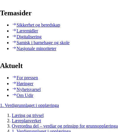
Temasider
Sikkerhet og beredskap
Læremidler
Digitalisering
Samisk i barnehage og skole
Nasjonale minoriteter
Aktuelt
For pressen
Høringer
Nyhetsvarsel
Om Udir
1. Verdigrunnlaget i opplæringa
Læring og trivsel
Læreplanverket
Overordna del – verdiar og prinsipp for grunnopplæringa
1. Verdigrunnlaget i opplæringa