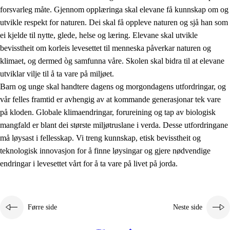
forsvarleg måte. Gjennom opplæringa skal elevane få kunnskap om og
utvikle respekt for naturen. Dei skal få oppleve naturen og sjå han som
ei kjelde til nytte, glede, helse og læring. Elevane skal utvikle
bevisstheit om korleis levesettet til menneska påverkar naturen og
klimaet, og dermed òg samfunna våre. Skolen skal bidra til at elevane
1.
Verdigrunnlaget i opplæringa
utviklar vilje til å ta vare på miljøet.
1.1
Menneskeverdet
Barn og unge skal handtere dagens og morgondagens utfordringar, og
vår felles framtid er avhengig av at kommande generasjonar tek vare
1.2
Identitet og kulturelt mangfald
på kloden. Globale klimaendringar, forureining og tap av biologisk
1.3
Kritisk tenking og etisk bevisstheit
mangfald er blant dei største miljøtruslane i verda. Desse utfordringane
må løysast i fellesskap. Vi treng kunnskap, etisk bevisstheit og
1.4
Skaparglede, engasjement og utforskartrong
teknologisk innovasjon for å finne løysingar og gjere nødvendige
1.5
Respekt for naturen og miljøbevisstheit
endringar i levesettet vårt for å ta vare på livet på jorda.
1.6
Demokrati og medverknad
Førre side
Neste side