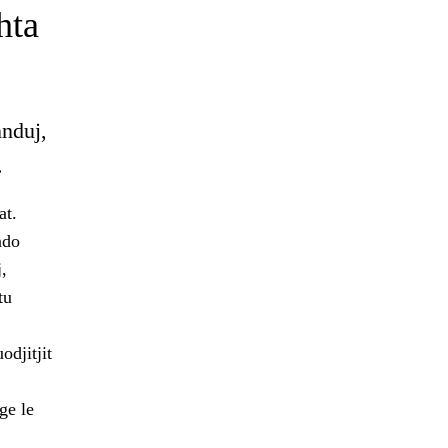
hta
nnduj,
.
at.
ndo
,
tu
odjitjit
ge le