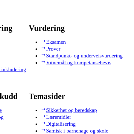
ring
Vurdering
Eksamen
Prøver
Standpunkt- og underveisvurdering
Vitnemål og kompetansebevis
 inkludering
skudd
Temasider
e
Sikkerhet og beredskap
og
Læremidler
Digitalisering
Samisk i barnehage og skole