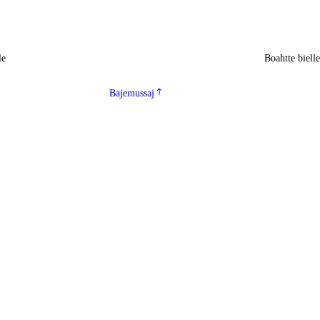
le
Boahtte biell
Bajemussaj