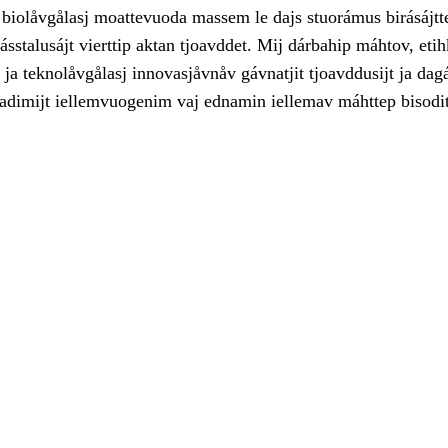
biolåvgålasj moattevuoda massem le dajs stuorámus birásájtt
ásstalusájt vierttip aktan tjoavddet. Mij dárbahip máhtov, etih
ja teknolåvgålasj innovasjåvnåv gávnatjit tjoavddusijt ja dagá
dadimijt iellemvuogenim vaj ednamin iellemav máhttep bisodit