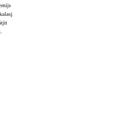
emijs
kalasj
tjit
.