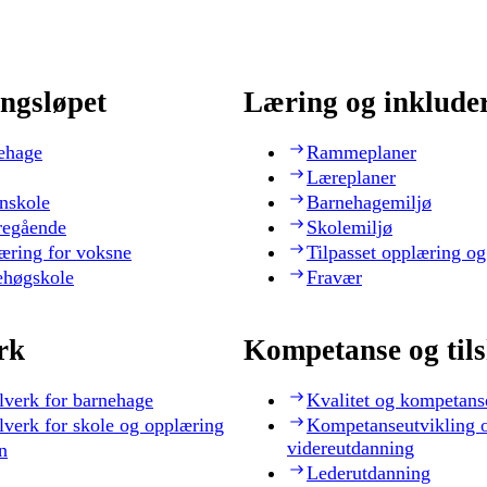
ngsløpet
Læring og inklude
ehage
Rammeplaner
Læreplaner
nskole
Barnehagemiljø
regående
Skolemiljø
æring for voksne
Tilpasset opplæring og
ehøgskole
Fravær
rk
Kompetanse og til
lverk for barnehage
Kvalitet og kompetans
lverk for skole og opplæring
Kompetanseutvikling 
videreutdanning
n
Lederutdanning