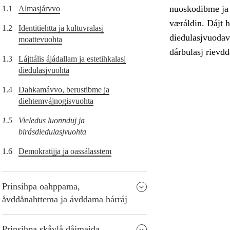
nuoskodibme ja 
1.1
Almasjárvvo
væráldin. Dájt h
1.2
Identitiehtta ja kultuvralasj
diedulasjvuodav 
moattevuohta
dárbulasj rievd
1.3
Lájttális ájádallam ja estetihkalasj
diedulasjvuohta
1.4
Dahkamávvo, berustibme ja
diehtemvájnogisvuohta
1.5
Vieledus luonnduj ja
birásdiedulasjvuohta
1.6
Demokratijja ja oassálasstem
Prinsihpa oahppama,
åvddånahttema ja ávddama hárráj
Prinsihpa skåvlå dåjmajda