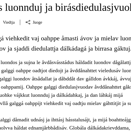
 luonnduj ja birásdiedulasjvuo
Viedtja
Juoge
gá viehkedit vaj oahppe åmasti ávov ja mielav luo
ov ja sjaddi diedulattja dálkádagá ja birrasa gáktuj
luondos ja sujna le åvdåsvásstádus háldadit luondov dågålattj
galggi oahppe oadtjot diedojt ja åvddånahttet vieledusáv luo
alggi luondov åtsådallat ja dåbddåt dav gálldon ávkkáj, ávvuj
a oahppamij. Oahppe galggi diedulasjvuodav åvddånahttet gåk
uohke vájkkut luonnduj ja dálkádahkaj, ja dan láhkáj mijá
llå galggá oahppijt viehkedit vaj oadtju mielav gáhttitjit ja su
lggi dåmadit udnásj ja ihttásj hásstalusájt, ja mijá boahtteájg
uolvva háldat ednamjårbbådisáv. Globála dálkádakrievddama,