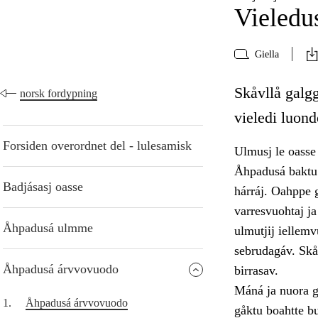
Vieledus
Giella
Skåvllå galg
norsk fordypning
vieledi luond
Forsiden overordnet del - lulesamisk
Ulmusj le oasse 
Åhpadusá baktu 
Badjásasj oasse
hárráj. Oahppe g
varresvuohtaj j
Åhpadusá ulmme
ulmutjij iellemv
sebrudagáv. Skåv
Åhpadusá árvvovuodo
birrasav.
Máná ja nuora ga
1.
Åhpadusá árvvovuodo
gåktu boahtte b