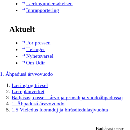
Lærlingundersøkelsen
Innrapportering
Aktuelt
For pressen
Høringer
Nyhetsvarsel
Om Udir
1. Åhpadusá árvvovuodo
Læring og trivsel
Læreplanverket
Badjásasj oasse – árvo ja prinsihpa vuodoåhpadussaj
1. Åhpadusá árvvovuodo
1.5 Vieledus luonnduj ja birásdiedulasjvuohta
Badjásasj oasse