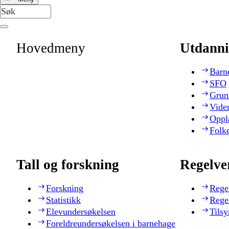
Hovedmeny
Utdanni
Barn
SFO
Grun
Vide
Oppl
Folk
Tall og forskning
Regelve
Forskning
Rege
Statistikk
Rege
Elevundersøkelsen
Tilsy
Foreldreundersøkelsen i barnehage