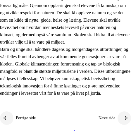
forsvarlig måte. Gjennom opplæringen skal elevene få kunnskap om
og utvikle respekt for naturen. De skal få oppleve naturen og se den
som en kilde til nytte, glede, helse og læring. Elevene skal utvikle
bevissthet om hvordan menneskets levesett påvirker naturen og
klimaet, og dermed også våre samfunn. Skolen skal bidra til at elevene
1.
Opplæringens verdigrunnlag
utvikler vilje til å ta vare på miljøet.
1.1
Menneskeverdet
Barn og unge skal håndtere dagens og morgendagens utfordringer, og
vår felles framtid avhenger av at kommende generasjoner tar vare på
1.2
Identitet og kulturelt mangfold
kloden. Globale klimaendringer, forurensning og tap av biologisk
1.3
Kritisk tenkning og etisk bevissthet
mangfold er blant de største miljøtruslene i verden. Disse utfordringene
må løses i fellesskap. Vi behøver kunnskap, etisk bevissthet og
1.4
Skaperglede, engasjement og utforskertrang
teknologisk innovasjon for å finne løsninger og gjøre nødvendige
1.5
Respekt for naturen og miljøbevissthet
endringer i levesettet vårt for å ta vare på livet på jorda.
1.6
Demokrati og medvirkning
Forrige side
Neste side