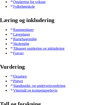
Opplæring for voksne
Folkehøgskole
Læring og inkludering
Rammeplaner
Læreplaner
Barnehagemiljø
Skolemiljø
Tilpasset opplæring og inkludering
Fravær
Vurdering
Eksamen
Prøver
Standpunkt- og underveisvurdering
Vitnemål og kompetansebevis
Tall og forskning