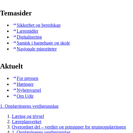
Temasider
Sikkerhet og beredskap
Læremidler
Digitalisering
Samisk i barnehage og skole
Nasjonale minoriteter
Aktuelt
For pressen
Høringer
Nyhetsvarsel
Om Udir
1. Opplæringens verdigrunnlag
Læring og trivsel
Læreplanverket
Overordnet del – verdier og prinsipper for grunnopplæringen
1. Opplæringens verdigrunnlag