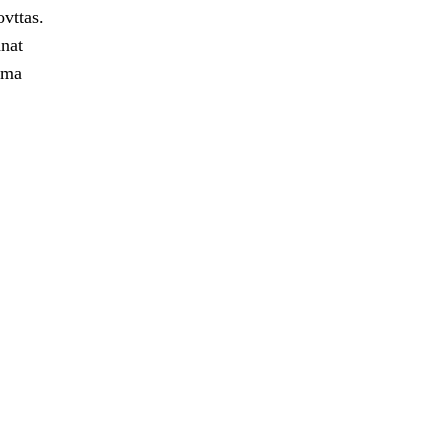
ovttas.
nat
ima