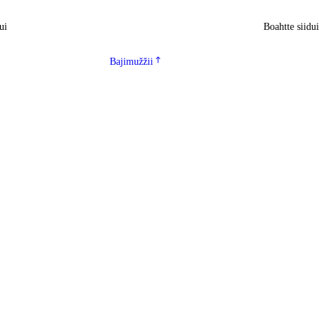
ui
Boahtte siidu
Bajimužžii