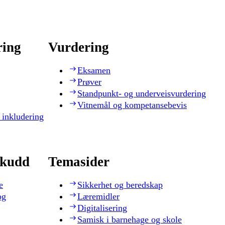
ring
Vurdering
Eksamen
Prøver
Standpunkt- og underveisvurdering
Vitnemål og kompetansebevis
 inkludering
skudd
Temasider
e
Sikkerhet og beredskap
og
Læremidler
Digitalisering
Samisk i barnehage og skole