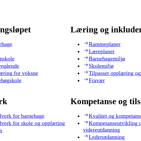
ngsløpet
Læring og inklude
ehage
Rammeplaner
Læreplaner
nskole
Barnehagemiljø
regående
Skolemiljø
æring for voksne
Tilpasset opplæring og
ehøgskole
Fravær
rk
Kompetanse og til
lverk for barnehage
Kvalitet og kompetans
lverk for skole og opplæring
Kompetanseutvikling 
videreutdanning
n
Lederutdanning