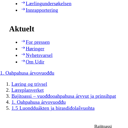
Lærlingundersøkelsen
Innrapportering
Aktuelt
For pressen
Høringer
Nyhetsvarsel
Om Udir
1. Oahpahusa árvovuođđu
Læring og trivsel
Læreplanverket
Bajitoassi – vuođđooahpahusa árvvut ja prinsihpat
1. Oahpahusa árvovuođđu
1.5 Luondduákten ja birasdiđolašvuohta
Bajitoassi