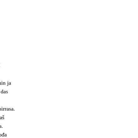
š
in ja
 das
irrasa.
aš
a.
ođa