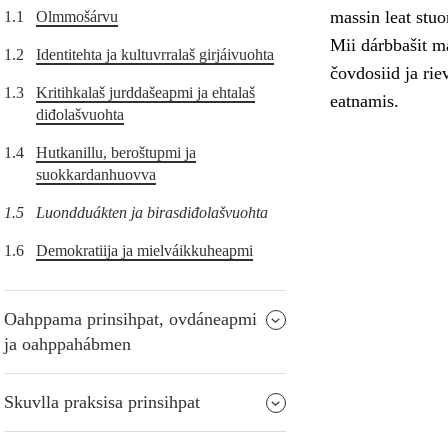
massin leat stuo
1.1
Olmmošárvu
Mii dárbbašit m
1.2
Identitehta ja kultuvrralaš girjáivuohta
čovdosiid ja ri
1.3
Kritihkalaš jurddašeapmi ja ehtalaš
eatnamis.
diđolašvuohta
1.4
Hutkanillu, beroštupmi ja
suokkardanhuovva
1.5
Luondduákten ja birasdiđolašvuohta
1.6
Demokratiija ja mielváikkuheapmi
Oahppama prinsihpat, ovdáneapmi
ja oahppahábmen
Skuvlla praksisa prinsihpat