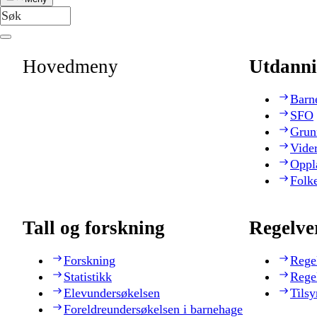
Hovedmeny
Utdanni
Barn
SFO
Grun
Vide
Oppl
Folk
Tall og forskning
Regelve
Forskning
Rege
Statistikk
Rege
Elevundersøkelsen
Tilsy
Foreldreundersøkelsen i barnehage