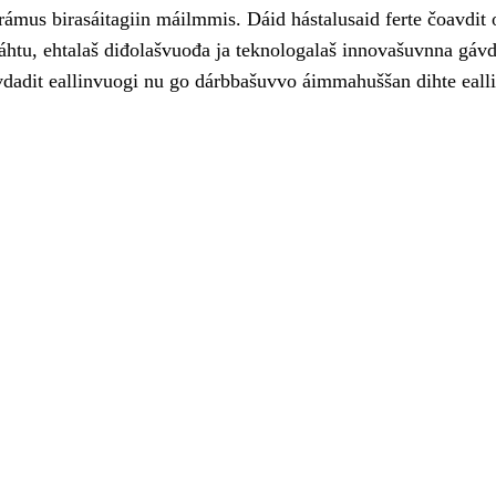
rámus birasáitagiin máilmmis. Dáid hástalusaid ferte čoavdit 
áhtu, ehtalaš diđolašvuođa ja teknologalaš innovašuvnna gávd
evdadit eallinvuogi nu go dárbbašuvvo áimmahuššan dihte eall