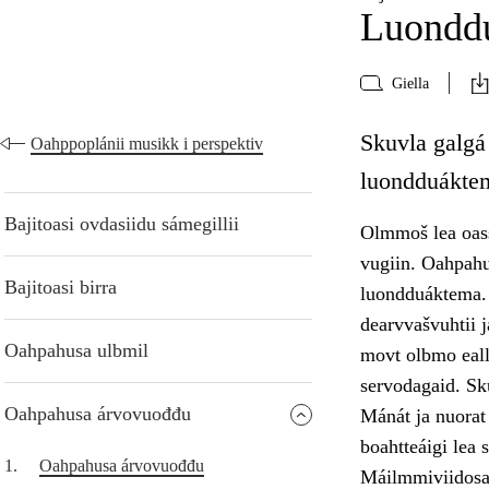
Luonddu
Giella
Skuvla galgá
Oahppoplánii musikk i perspektiv
luondduáktem
Bajitoasi ovdasiidu sámegillii
Olmmoš lea oass
vugiin. Oahpahu
Bajitoasi birra
luondduáktema. S
dearvvašvuhtii 
Oahpahusa ulbmil
movt olbmo eall
servodagaid. Sk
Oahpahusa árvovuođđu
Mánát ja nuorat 
boahtteáigi lea
1.
Oahpahusa árvovuođđu
Máilmmiviidosaš