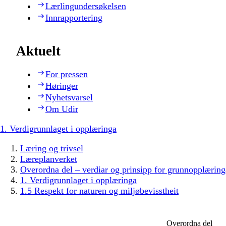
Lærlingundersøkelsen
Innrapportering
Aktuelt
For pressen
Høringer
Nyhetsvarsel
Om Udir
1. Verdigrunnlaget i opplæringa
Læring og trivsel
Læreplanverket
Overordna del – verdiar og prinsipp for grunnopplæring
1. Verdigrunnlaget i opplæringa
1.5 Respekt for naturen og miljøbevisstheit
Overordna del