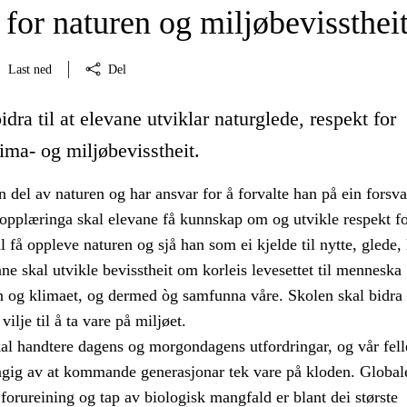
for naturen og miljøbevissthei
Last ned
Del
idra til at elevane utviklar naturglede, respekt for
ima- og miljøbevisstheit.
 del av naturen og har ansvar for å forvalte han på ein forsva
pplæringa skal elevane få kunnskap om og utvikle respekt fo
l få oppleve naturen og sjå han som ei kjelde til nytte, glede,
ne skal utvikle bevisstheit om korleis levesettet til menneska
 og klimaet, og dermed òg samfunna våre. Skolen skal bidra t
vilje til å ta vare på miljøet.
al handtere dagens og morgondagens utfordringar, og vår fell
ngig av at kommande generasjonar tek vare på kloden. Global
forureining og tap av biologisk mangfald er blant dei største