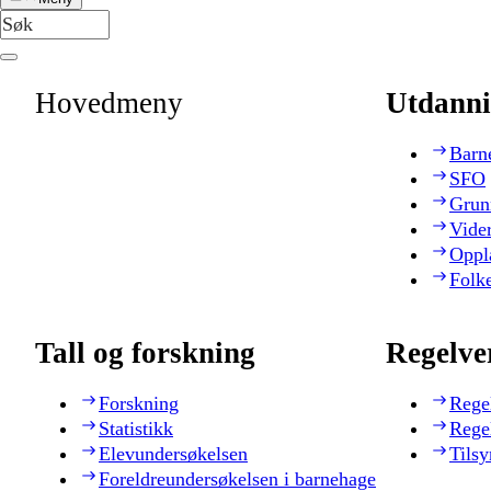
Hovedmeny
Utdanni
Barn
SFO
Grun
Vide
Oppl
Folk
Tall og forskning
Regelve
Forskning
Rege
Statistikk
Rege
Elevundersøkelsen
Tilsy
Foreldreundersøkelsen i barnehage