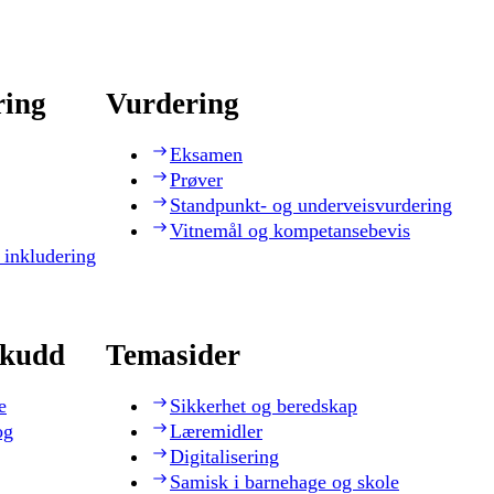
ring
Vurdering
Eksamen
Prøver
Standpunkt- og underveisvurdering
Vitnemål og kompetansebevis
 inkludering
skudd
Temasider
e
Sikkerhet og beredskap
og
Læremidler
Digitalisering
Samisk i barnehage og skole