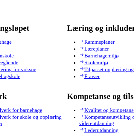
ngsløpet
Læring og inklude
ehage
Rammeplaner
Læreplaner
nskole
Barnehagemiljø
regående
Skolemiljø
æring for voksne
Tilpasset opplæring og
ehøgskole
Fravær
rk
Kompetanse og til
lverk for barnehage
Kvalitet og kompetans
lverk for skole og opplæring
Kompetanseutvikling 
videreutdanning
n
Lederutdanning