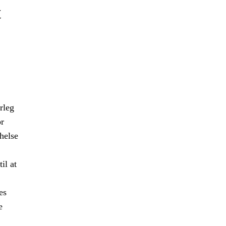
t
rleg
r
 helse
il at
es
e