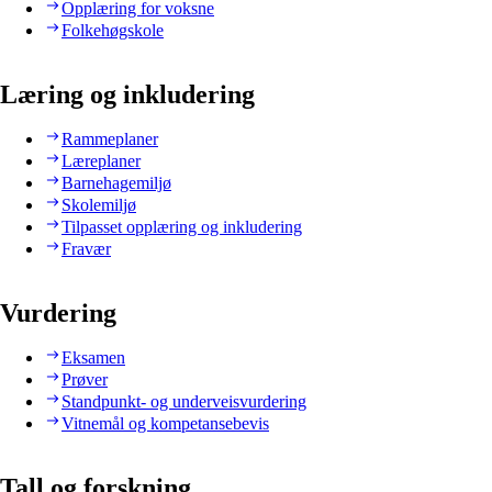
Opplæring for voksne
Folkehøgskole
Læring og inkludering
Rammeplaner
Læreplaner
Barnehagemiljø
Skolemiljø
Tilpasset opplæring og inkludering
Fravær
Vurdering
Eksamen
Prøver
Standpunkt- og underveisvurdering
Vitnemål og kompetansebevis
Tall og forskning