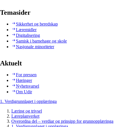
Temasider
Sikkerhet og beredskap
Læremidler
Digitalisering
Samisk i barnehage og skole
Nasjonale minoriteter
Aktuelt
For pressen
Høringer
Nyhetsvarsel
Om Udir
1. Verdigrunnlaget i opplæringa
Læring og trivsel
Læreplanverket
Overordna del – verdiar og prinsipp for grunnopplæringa
1. Verdigrunnlaget i opplæringa