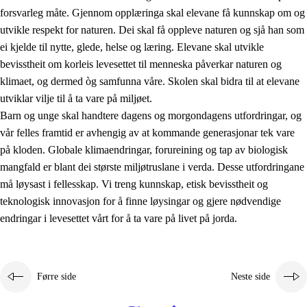
forsvarleg måte. Gjennom opplæringa skal elevane få kunnskap om og
utvikle respekt for naturen. Dei skal få oppleve naturen og sjå han som
ei kjelde til nytte, glede, helse og læring. Elevane skal utvikle
bevisstheit om korleis levesettet til menneska påverkar naturen og
klimaet, og dermed òg samfunna våre. Skolen skal bidra til at elevane
1.
Verdigrunnlaget i opplæringa
utviklar vilje til å ta vare på miljøet.
1.1
Menneskeverdet
Barn og unge skal handtere dagens og morgondagens utfordringar, og
vår felles framtid er avhengig av at kommande generasjonar tek vare
1.2
Identitet og kulturelt mangfald
på kloden. Globale klimaendringar, forureining og tap av biologisk
1.3
Kritisk tenking og etisk bevisstheit
mangfald er blant dei største miljøtruslane i verda. Desse utfordringane
må løysast i fellesskap. Vi treng kunnskap, etisk bevisstheit og
1.4
Skaparglede, engasjement og utforskartrong
teknologisk innovasjon for å finne løysingar og gjere nødvendige
1.5
Respekt for naturen og miljøbevisstheit
endringar i levesettet vårt for å ta vare på livet på jorda.
1.6
Demokrati og medverknad
Førre side
Neste side