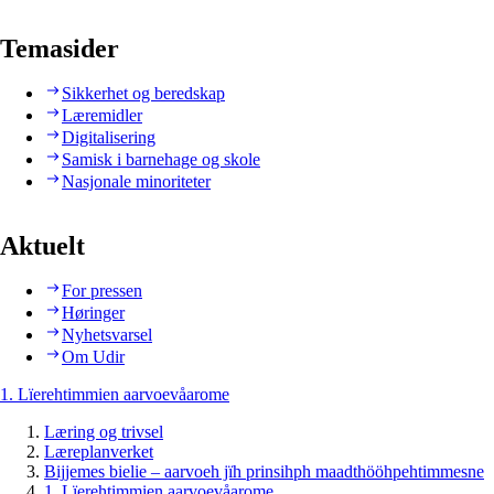
Temasider
Sikkerhet og beredskap
Læremidler
Digitalisering
Samisk i barnehage og skole
Nasjonale minoriteter
Aktuelt
For pressen
Høringer
Nyhetsvarsel
Om Udir
1. Lïerehtimmien aarvoevåarome
Læring og trivsel
Læreplanverket
Bijjemes bielie – aarvoeh jïh prinsihph maadthööhpehtimmesne
1. Lïerehtimmien aarvoevåarome