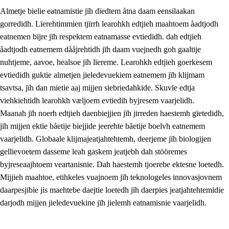
Almetje bielie eatnamistie jïh dïedtem åtna daam eensilaakan
gorredidh. Lïerehtimmien tjïrrh learohkh edtjieh maahtoem åadtjodh
eatnemen bïjre jïh respektem eatnamasse evtiedidh. dah edtjieh
åadtjodh eatnemem dååjrehtidh jïh daam vuejnedh goh gaaltije
nuhtjeme, aavoe, healsoe jïh lïereme. Learohkh edtjieh goerkesem
1.
Lïerehtimmien aarvoevåarome
evtiedidh guktie almetjen jieledevuekiem eatnemem jïh klijmam
1.1
Almetjeaarvoe
tsavtsa, jïh dan mietie aaj mijjen siebriedahkide. Skuvle edtja
viehkiehtidh learohkh væljoem evtiedih byjresem vaarjelidh.
1.2
Identiteete jïh kulturellen gellievoete
Maanah jïh noerh edtjieh daenbiejjien jïh jirreden haestemh gïetedidh,
1.3
Laejhtehks ussjedimmie jïh etihkeles vuajnoe
jïh mijjen ektie båetije biejjide jeerehte båetije boelvh eatnemem
vaarjelidh. Globaale klijmajeatjahtehtemh, deerjeme jïh biologijen
1.4
Skaepiedimmievoeteaavoe, eadtjohkevoete jïh
gellievoetem dasseme leah gaskem jeatjebh dah stööremes
goerehtimmievæljoe
byjreseaajhtoem veartanisnie. Dah haestemh tjoerebe ektesne loetedh.
1.5
Eatnemem krööhkestidh jïh byjresegoerkesevoete
Mijjieh maahtoe, etihkeles vuajnoem jïh teknologeles innovasjovnem
daarpesjibie jis maehtebe daejtie loetedh jïh daerpies jeatjahtehtemidie
1.6
Demokratije jïh meatanårrome
darjodh mijjen jieledevuekine jïh jielemh eatnamisnie vaarjelidh.