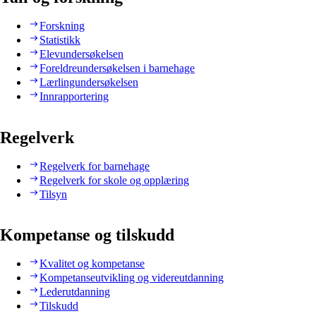
Forskning
Statistikk
Elevundersøkelsen
Foreldreundersøkelsen i barnehage
Lærlingundersøkelsen
Innrapportering
Regelverk
Regelverk for barnehage
Regelverk for skole og opplæring
Tilsyn
Kompetanse og tilskudd
Kvalitet og kompetanse
Kompetanseutvikling og videreutdanning
Lederutdanning
Tilskudd