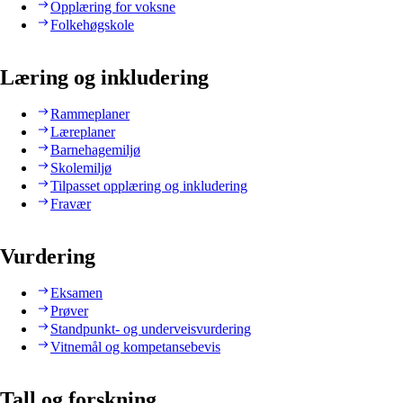
Opplæring for voksne
Folkehøgskole
Læring og inkludering
Rammeplaner
Læreplaner
Barnehagemiljø
Skolemiljø
Tilpasset opplæring og inkludering
Fravær
Vurdering
Eksamen
Prøver
Standpunkt- og underveisvurdering
Vitnemål og kompetansebevis
Tall og forskning