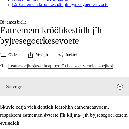
1.5 Eatnemem krööhkestidh jïh byjresegoerkesevoete
Bijjemes bielie
Eatnemem krööhkestidh jïh
byjresegoerkesevoete
Gïele
Veedtjh
Juekieh
Learoesoejkesjasse beapmoe jïh healsoe, saemien soejkesj
Sisvege
Skuvle edtja viehkiehtidh learohkh eatnemeaavoem,
respektem eatnemen åvteste jïh klijma- jïh byjresegoerkesem
evtiedidh.