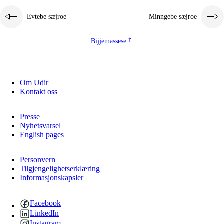
Evtebe sæjroe
Minngebe sæjroe
Bijjemassese
Om Udir
Kontakt oss
Presse
Nyhetsvarsel
English pages
Personvern
Tilgjengelighetserklæring
Informasjonskapsler
Facebook
LinkedIn
Instagram