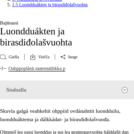
1.5 Luondduákten ja birasdiđolašvuohta
Bajitoassi
Luondduákten ja
birasdiđolašvuohta
Giella
Viečča
Juoge
Oahppoplánii matematihkka p
Sisdoallu
Skuvla galgá veahkehit ohppiid ovdánahttit luondduilu,
luondduáktema ja dálkkádat- ja birasdiđolašvuođa.
Olmmoš lea oassi luonddus ja sus lea geatnegasvuohta hálddašit dan