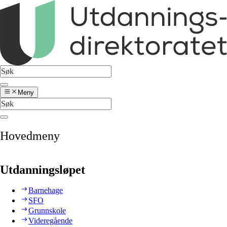
Meny
Hovedmeny
Utdanningsløpet
Barnehage
SFO
Grunnskole
Videregående