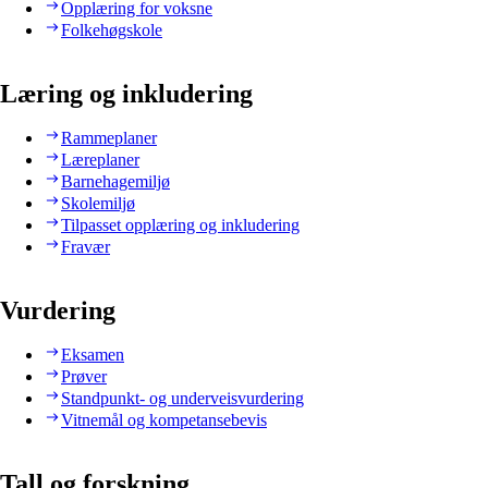
Opplæring for voksne
Folkehøgskole
Læring og inkludering
Rammeplaner
Læreplaner
Barnehagemiljø
Skolemiljø
Tilpasset opplæring og inkludering
Fravær
Vurdering
Eksamen
Prøver
Standpunkt- og underveisvurdering
Vitnemål og kompetansebevis
Tall og forskning