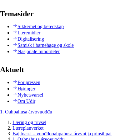
Temasider
Sikkerhet og beredskap
Læremidler
Digitalisering
Samisk i barnehage og skole
Nasjonale minoriteter
Aktuelt
For pressen
Høringer
Nyhetsvarsel
Om Udir
1. Oahpahusa árvovuođđu
Læring og trivsel
Læreplanverket
Bajitoassi – vuođđooahpahusa árvvut ja prinsihpat
1. Oahpahusa árvovuođđu