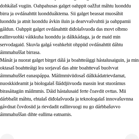
dohkálaš vugiin. Oahpahusas galget oahppit oažžut máhtu luonddu
birra ja ovdánahttit luondduáktema. Sii galget beassat muosáhit
luonddu ja atnit luonddu ávkin iluin ja dearvvašvuhtii ja oahppamii
gáldun. Oahppit galget ovdánahttit diđolašvuođa das movt olbmo
eallinvuohki váikkuha luonddu ja dálkkádaga, ja de maid min
1.
Oahpahusa árvovuođđu
servodagaid. Skuvla galgá veahkehit ohppiid ovdánahttit dáhtu
1.1
Olmmošárvu
áimmahuššat birrasa.
Mánát ja nuorat galget birget dálá ja boahtteáiggi hástalusaiguin, ja min
1.2
Identitehta ja kultuvrralaš girjáivuohta
oktasaš boahtteáigi lea sorjavaš das ahte boahttevaš buolvvat
1.3
Kritihkalaš jurddašeapmi ja ehtalaš diđolašvuohta
áimmahuššet eanaspáppa. Máilmmiviidosaš dálkkádatrievdamat,
nuoskkideamit ja biologalaš šláddjiivuođa massin leat stuorámus
1.4
Hutkanillu, beroštupmi ja suokkardanhuovva
birasáitagiin máilmmis. Dáid hástalusaid ferte čoavdit ovttas. Mii
1.5
Luondduákten ja birasdiđolašvuohta
dárbbašit máhtu, ehtalaš diđolašvuođa ja teknologalaš innovašuvnna
gávdnat čovdosiid ja rievdadit eallinvuogi nu go dárbbašuvvo
1.6
Demokratiija ja mielváikkuheapmi
áimmahuššan dihte eallima eatnamis.