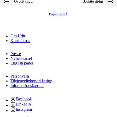
Ovddit siidui
Boahtte siidui
Bajimužžii
Om Udir
Kontakt oss
Presse
Nyhetsvarsel
English pages
Personvern
Tilgjengelighetserklæring
Informasjonskapsler
Facebook
LinkedIn
Instagram