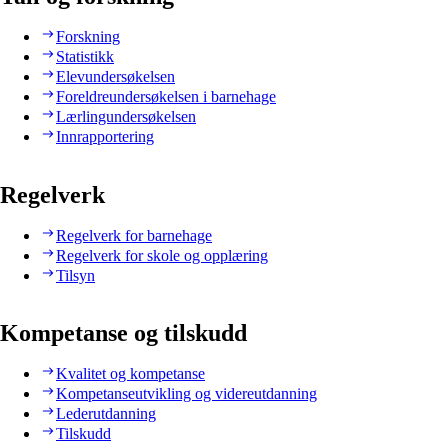
Forskning
Statistikk
Elevundersøkelsen
Foreldreundersøkelsen i barnehage
Lærlingundersøkelsen
Innrapportering
Regelverk
Regelverk for barnehage
Regelverk for skole og opplæring
Tilsyn
Kompetanse og tilskudd
Kvalitet og kompetanse
Kompetanseutvikling og videreutdanning
Lederutdanning
Tilskudd