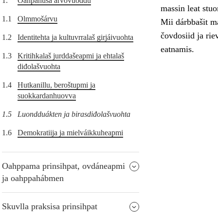
1.
Oahpahusa árvovuođđu
massin leat stuo
1.1
Olmmošárvu
Mii dárbbašit m
čovdosiid ja ri
1.2
Identitehta ja kultuvrralaš girjáivuohta
eatnamis.
1.3
Kritihkalaš jurddašeapmi ja ehtalaš
diđolašvuohta
1.4
Hutkanillu, beroštupmi ja
suokkardanhuovva
1.5
Luondduákten ja birasdiđolašvuohta
1.6
Demokratiija ja mielváikkuheapmi
Oahppama prinsihpat, ovdáneapmi
ja oahppahábmen
Skuvlla praksisa prinsihpat