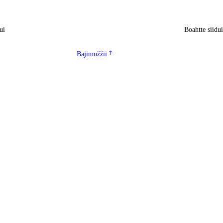
ui
Boahtte siidu
Bajimužžii