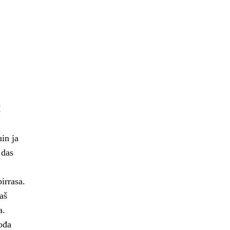
š
in ja
 das
irrasa.
aš
a.
ođa