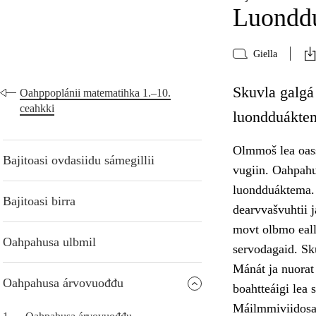
Luonddu
Giella
Skuvla galgá
Oahppoplánii matematihka 1.–10.
ceahkki
luondduáktem
Olmmoš lea oass
Bajitoasi ovdasiidu sámegillii
vugiin. Oahpahu
luondduáktema. S
Bajitoasi birra
dearvvašvuhtii 
movt olbmo eall
Oahpahusa ulbmil
servodagaid. Sk
Mánát ja nuorat 
Oahpahusa árvovuođđu
boahtteáigi lea
Máilmmiviidosaš