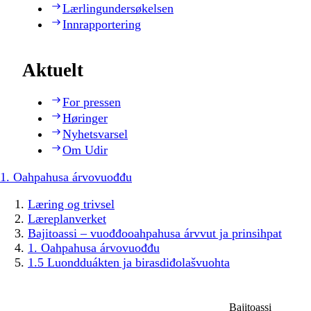
Lærlingundersøkelsen
Innrapportering
Aktuelt
For pressen
Høringer
Nyhetsvarsel
Om Udir
1. Oahpahusa árvovuođđu
Læring og trivsel
Læreplanverket
Bajitoassi – vuođđooahpahusa árvvut ja prinsihpat
1. Oahpahusa árvovuođđu
1.5 Luondduákten ja birasdiđolašvuohta
Bajitoassi