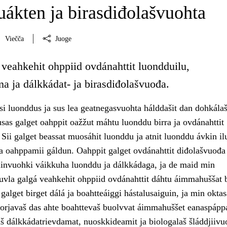
ákten ja birasdiđolašvuohta
Viečča
Juoge
 veahkehit ohppiid ovdánahttit luondduilu,
a ja dálkkádat- ja birasdiđolašvuođa.
i luonddus ja sus lea geatnegasvuohta hálddašit dan dohkála
sas galget oahppit oažžut máhtu luonddu birra ja ovdánahttit
ii galget beassat muosáhit luonddu ja atnit luonddu ávkin ilu
ja oahppamii gáldun. Oahppit galget ovdánahttit diđolašvuođa
invuohki váikkuha luonddu ja dálkkádaga, ja de maid min
uvla galgá veahkehit ohppiid ovdánahttit dáhtu áimmahuššat b
galget birget dálá ja boahtteáiggi hástalusaiguin, ja min oktas
 sorjavaš das ahte boahttevaš buolvvat áimmahuššet eanaspápp
 dálkkádatrievdamat, nuoskkideamit ja biologalaš šláddjiivu