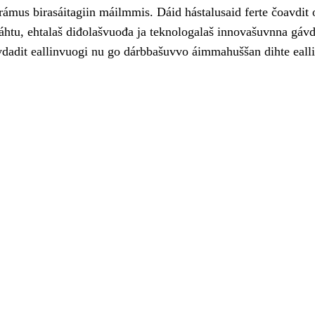
rámus birasáitagiin máilmmis. Dáid hástalusaid ferte čoavdit 
áhtu, ehtalaš diđolašvuođa ja teknologalaš innovašuvnna gávd
evdadit eallinvuogi nu go dárbbašuvvo áimmahuššan dihte eall