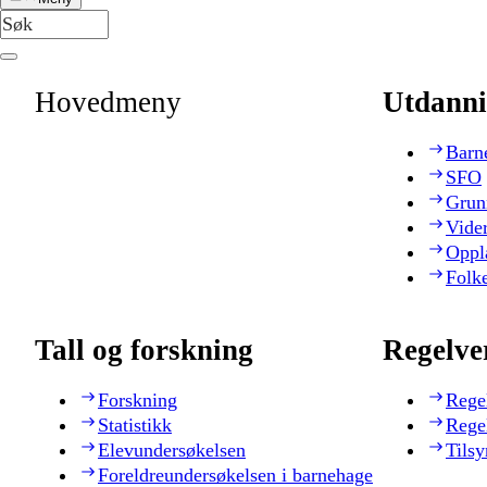
Hovedmeny
Utdanni
Barn
SFO
Grun
Vide
Oppl
Folk
Tall og forskning
Regelve
Forskning
Rege
Statistikk
Rege
Elevundersøkelsen
Tilsy
Foreldreundersøkelsen i barnehage