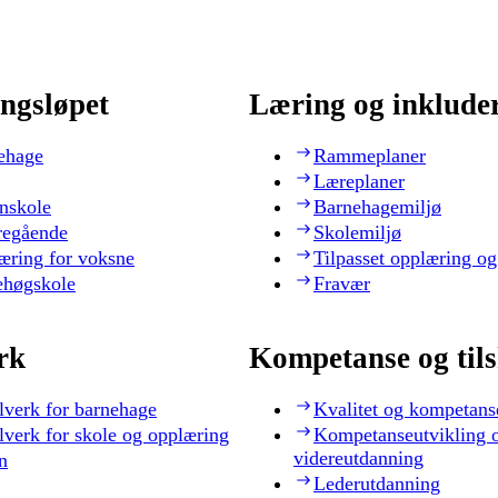
ngsløpet
Læring og inklude
ehage
Rammeplaner
Læreplaner
nskole
Barnehagemiljø
regående
Skolemiljø
æring for voksne
Tilpasset opplæring og
ehøgskole
Fravær
rk
Kompetanse og til
lverk for barnehage
Kvalitet og kompetans
lverk for skole og opplæring
Kompetanseutvikling 
videreutdanning
n
Lederutdanning