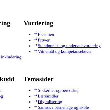
ring
Vurdering
Eksamen
Prøver
Standpunkt- og underveisvurdering
Vitnemål og kompetansebevis
 inkludering
skudd
Temasider
e
Sikkerhet og beredskap
og
Læremidler
Digitalisering
Samisk i barnehage og skole