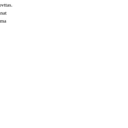
ovttas.
nat
ima