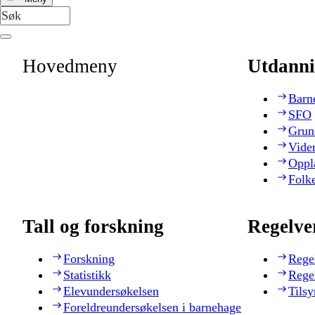
Hovedmeny
Utdanni
Barn
SFO
Grun
Vide
Oppl
Folk
Tall og forskning
Regelve
Forskning
Rege
Statistikk
Rege
Elevundersøkelsen
Tilsy
Foreldreundersøkelsen i barnehage