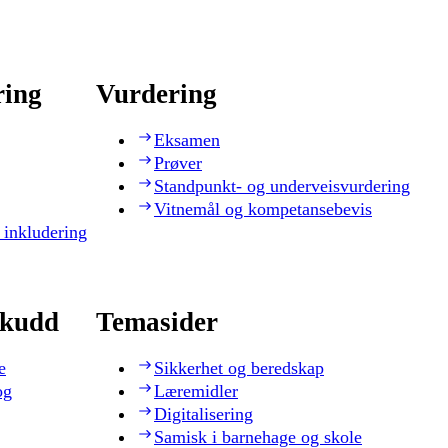
ring
Vurdering
Eksamen
Prøver
Standpunkt- og underveisvurdering
Vitnemål og kompetansebevis
 inkludering
skudd
Temasider
e
Sikkerhet og beredskap
og
Læremidler
Digitalisering
Samisk i barnehage og skole