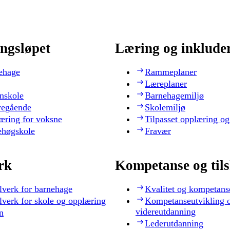
ngsløpet
Læring og inklude
ehage
Rammeplaner
Læreplaner
nskole
Barnehagemiljø
regående
Skolemiljø
æring for voksne
Tilpasset opplæring og
ehøgskole
Fravær
rk
Kompetanse og til
lverk for barnehage
Kvalitet og kompetans
lverk for skole og opplæring
Kompetanseutvikling 
videreutdanning
n
Lederutdanning