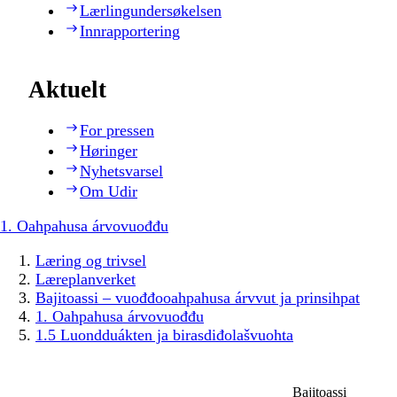
Lærlingundersøkelsen
Innrapportering
Aktuelt
For pressen
Høringer
Nyhetsvarsel
Om Udir
1. Oahpahusa árvovuođđu
Læring og trivsel
Læreplanverket
Bajitoassi – vuođđooahpahusa árvvut ja prinsihpat
1. Oahpahusa árvovuođđu
1.5 Luondduákten ja birasdiđolašvuohta
Bajitoassi