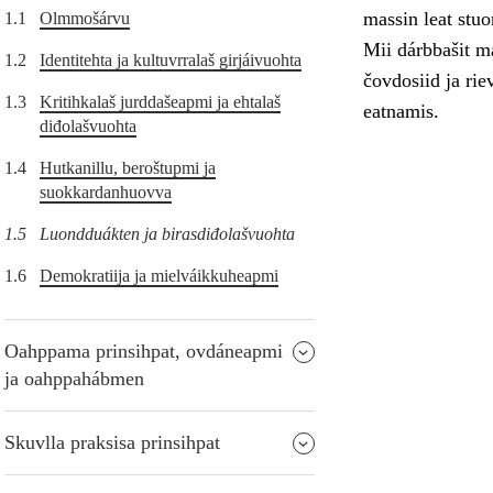
massin leat stuo
1.1
Olmmošárvu
Mii dárbbašit m
1.2
Identitehta ja kultuvrralaš girjáivuohta
čovdosiid ja ri
1.3
Kritihkalaš jurddašeapmi ja ehtalaš
eatnamis.
diđolašvuohta
1.4
Hutkanillu, beroštupmi ja
suokkardanhuovva
1.5
Luondduákten ja birasdiđolašvuohta
1.6
Demokratiija ja mielváikkuheapmi
Oahppama prinsihpat, ovdáneapmi
ja oahppahábmen
Skuvlla praksisa prinsihpat