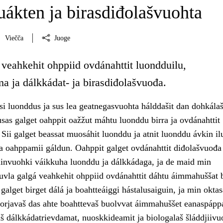
ákten ja birasdiđolašvuohta
Viečča
Juoge
 veahkehit ohppiid ovdánahttit luondduilu,
a ja dálkkádat- ja birasdiđolašvuođa.
i luonddus ja sus lea geatnegasvuohta hálddašit dan dohkála
sas galget oahppit oažžut máhtu luonddu birra ja ovdánahttit
ii galget beassat muosáhit luonddu ja atnit luonddu ávkin ilu
ja oahppamii gáldun. Oahppit galget ovdánahttit diđolašvuođa
invuohki váikkuha luonddu ja dálkkádaga, ja de maid min
uvla galgá veahkehit ohppiid ovdánahttit dáhtu áimmahuššat b
galget birget dálá ja boahtteáiggi hástalusaiguin, ja min oktas
 sorjavaš das ahte boahttevaš buolvvat áimmahuššet eanaspápp
 dálkkádatrievdamat, nuoskkideamit ja biologalaš šláddjiivu