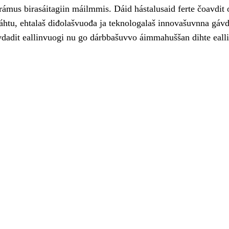
rámus birasáitagiin máilmmis. Dáid hástalusaid ferte čoavdit 
áhtu, ehtalaš diđolašvuođa ja teknologalaš innovašuvnna gávd
evdadit eallinvuogi nu go dárbbašuvvo áimmahuššan dihte eall