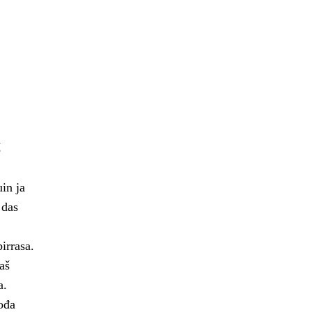
š
in ja
 das
irrasa.
aš
a.
ođa