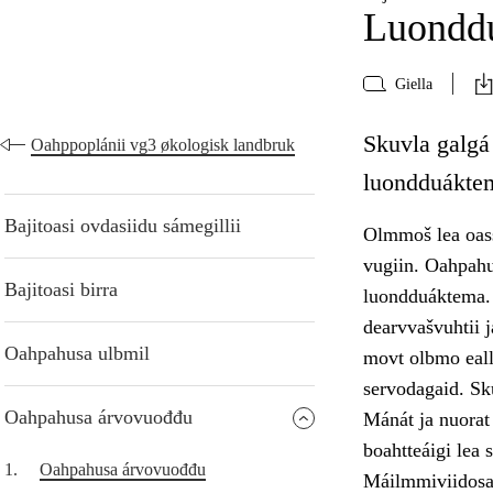
Luonddu
Giella
Skuvla galgá
Oahppoplánii vg3 økologisk landbruk
luondduáktem
Bajitoasi ovdasiidu sámegillii
Olmmoš lea oass
vugiin. Oahpahu
Bajitoasi birra
luondduáktema. S
dearvvašvuhtii 
Oahpahusa ulbmil
movt olbmo eall
servodagaid. Sk
Oahpahusa árvovuođđu
Mánát ja nuorat 
boahtteáigi lea
1.
Oahpahusa árvovuođđu
Máilmmiviidosaš