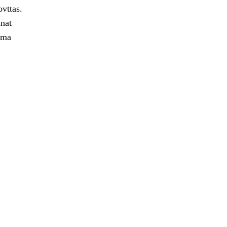
ovttas.
nat
ima