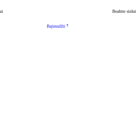
ui
Boahtte siidu
Bajimužžii