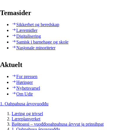
Temasider
Sikkerhet og beredskap
Læremidler
Digitalisering
Samisk i barnehage og skole
Nasjonale minoriteter
Aktuelt
For pressen
Høringer
Nyhetsvarsel
Om Udir
1. Oahpahusa árvovuođđu
Læring og trivsel
Læreplanverket
Bajitoassi – vuođđooahpahusa árvvut ja prinsihpat
1. Oahpahusa árvovuođđu