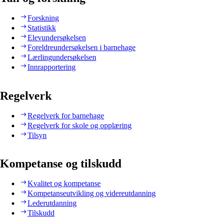
Forskning
Statistikk
Elevundersøkelsen
Foreldreundersøkelsen i barnehage
Lærlingundersøkelsen
Innrapportering
Regelverk
Regelverk for barnehage
Regelverk for skole og opplæring
Tilsyn
Kompetanse og tilskudd
Kvalitet og kompetanse
Kompetanseutvikling og videreutdanning
Lederutdanning
Tilskudd