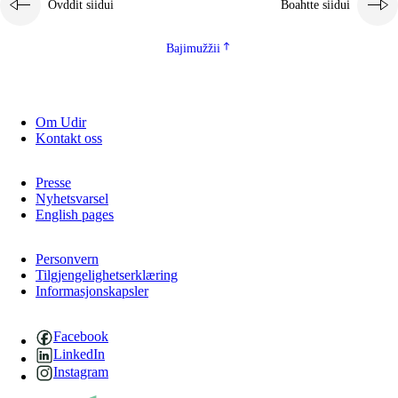
Ovddit siidui
Boahtte siidui
Bajimužžii
Om Udir
Kontakt oss
Presse
Nyhetsvarsel
English pages
Personvern
Tilgjengelighetserklæring
Informasjonskapsler
Facebook
LinkedIn
Instagram