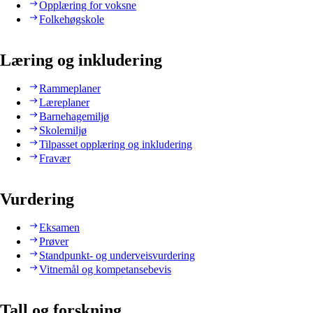
Opplæring for voksne
Folkehøgskole
Læring og inkludering
Rammeplaner
Læreplaner
Barnehagemiljø
Skolemiljø
Tilpasset opplæring og inkludering
Fravær
Vurdering
Eksamen
Prøver
Standpunkt- og underveisvurdering
Vitnemål og kompetansebevis
Tall og forskning