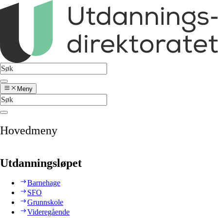
Meny
Hovedmeny
Utdanningsløpet
Barnehage
SFO
Grunnskole
Videregående