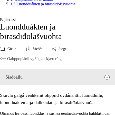
1.5 Luondduákten ja birasdiđolašvuohta
Bajitoassi
Luondduákten ja
birasdiđolašvuohta
Giella
Viečča
Juoge
Oahppoplánii vg3 kjøttskjærerfaget
Sisdoallu
Skuvla galgá veahkehit ohppiid ovdánahttit luondduilu,
luondduáktema ja dálkkádat- ja birasdiđolašvuođa.
Olmmoš lea oassi luonddus ja sus lea geatnegasvuohta hálddašit dan