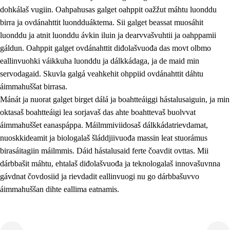
dohkálaš vugiin. Oahpahusas galget oahppit oažžut máhtu luonddu
birra ja ovdánahttit luondduáktema. Sii galget beassat muosáhit
luonddu ja atnit luonddu ávkin iluin ja dearvvašvuhtii ja oahppamii
gáldun. Oahppit galget ovdánahttit diđolašvuođa das movt olbmo
eallinvuohki váikkuha luonddu ja dálkkádaga, ja de maid min
1.
Oahpahusa árvovuođđu
servodagaid. Skuvla galgá veahkehit ohppiid ovdánahttit dáhtu
1.1
Olmmošárvu
áimmahuššat birrasa.
Mánát ja nuorat galget birget dálá ja boahtteáiggi hástalusaiguin, ja min
1.2
Identitehta ja kultuvrralaš girjáivuohta
oktasaš boahtteáigi lea sorjavaš das ahte boahttevaš buolvvat
1.3
Kritihkalaš jurddašeapmi ja ehtalaš diđolašvuohta
áimmahuššet eanaspáppa. Máilmmiviidosaš dálkkádatrievdamat,
nuoskkideamit ja biologalaš šláddjiivuođa massin leat stuorámus
1.4
Hutkanillu, beroštupmi ja suokkardanhuovva
birasáitagiin máilmmis. Dáid hástalusaid ferte čoavdit ovttas. Mii
1.5
Luondduákten ja birasdiđolašvuohta
dárbbašit máhtu, ehtalaš diđolašvuođa ja teknologalaš innovašuvnna
gávdnat čovdosiid ja rievdadit eallinvuogi nu go dárbbašuvvo
1.6
Demokratiija ja mielváikkuheapmi
áimmahuššan dihte eallima eatnamis.