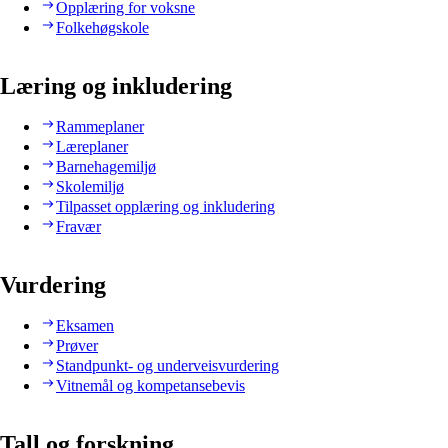
Opplæring for voksne
Folkehøgskole
Læring og inkludering
Rammeplaner
Læreplaner
Barnehagemiljø
Skolemiljø
Tilpasset opplæring og inkludering
Fravær
Vurdering
Eksamen
Prøver
Standpunkt- og underveisvurdering
Vitnemål og kompetansebevis
Tall og forskning