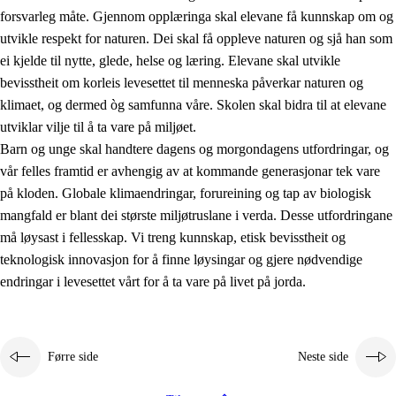
forsvarleg måte. Gjennom opplæringa skal elevane få kunnskap om og
utvikle respekt for naturen. Dei skal få oppleve naturen og sjå han som
ei kjelde til nytte, glede, helse og læring. Elevane skal utvikle
bevisstheit om korleis levesettet til menneska påverkar naturen og
klimaet, og dermed òg samfunna våre. Skolen skal bidra til at elevane
1.
Verdigrunnlaget i opplæringa
utviklar vilje til å ta vare på miljøet.
1.1
Menneskeverdet
Barn og unge skal handtere dagens og morgondagens utfordringar, og
vår felles framtid er avhengig av at kommande generasjonar tek vare
1.2
Identitet og kulturelt mangfald
på kloden. Globale klimaendringar, forureining og tap av biologisk
1.3
Kritisk tenking og etisk bevisstheit
mangfald er blant dei største miljøtruslane i verda. Desse utfordringane
må løysast i fellesskap. Vi treng kunnskap, etisk bevisstheit og
1.4
Skaparglede, engasjement og utforskartrong
teknologisk innovasjon for å finne løysingar og gjere nødvendige
1.5
Respekt for naturen og miljøbevisstheit
endringar i levesettet vårt for å ta vare på livet på jorda.
1.6
Demokrati og medverknad
Førre side
Neste side