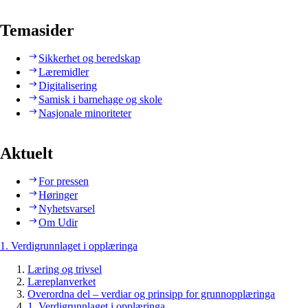
Temasider
Sikkerhet og beredskap
Læremidler
Digitalisering
Samisk i barnehage og skole
Nasjonale minoriteter
Aktuelt
For pressen
Høringer
Nyhetsvarsel
Om Udir
1. Verdigrunnlaget i opplæringa
Læring og trivsel
Læreplanverket
Overordna del – verdiar og prinsipp for grunnopplæringa
1. Verdigrunnlaget i opplæringa