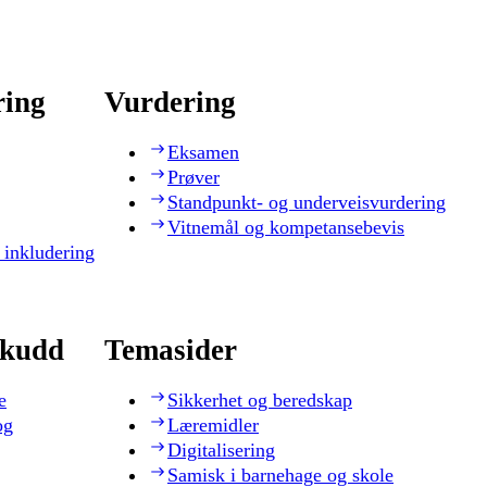
ring
Vurdering
Eksamen
Prøver
Standpunkt- og underveisvurdering
Vitnemål og kompetansebevis
 inkludering
skudd
Temasider
e
Sikkerhet og beredskap
og
Læremidler
Digitalisering
Samisk i barnehage og skole