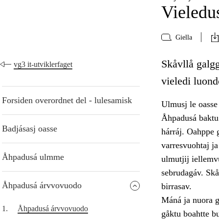
Vieledus
Giella
Skåvllå galg
vg3 it-utviklerfaget
vieledi luond
Forsiden overordnet del - lulesamisk
Ulmusj le oasse 
Åhpadusá baktu 
Badjásasj oasse
hárráj. Oahppe g
varresvuohtaj j
Åhpadusá ulmme
ulmutjij iellemv
sebrudagáv. Skåv
Åhpadusá árvvovuodo
birrasav.
Máná ja nuora ga
1.
Åhpadusá árvvovuodo
gåktu boahtte b