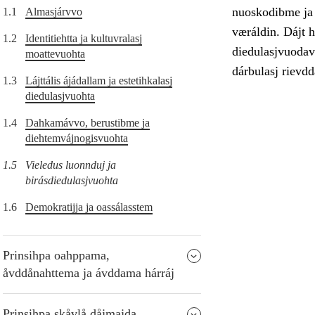
nuoskodibme ja 
1.1
Almasjárvvo
væráldin. Dájt h
1.2
Identitiehtta ja kultuvralasj
diedulasjvuodav 
moattevuohta
dárbulasj rievd
1.3
Lájttális ájádallam ja estetihkalasj
diedulasjvuohta
1.4
Dahkamávvo, berustibme ja
diehtemvájnogisvuohta
1.5
Vieledus luonnduj ja
birásdiedulasjvuohta
1.6
Demokratijja ja oassálasstem
Prinsihpa oahppama,
åvddånahttema ja ávddama hárráj
Prinsihpa skåvlå dåjmajda