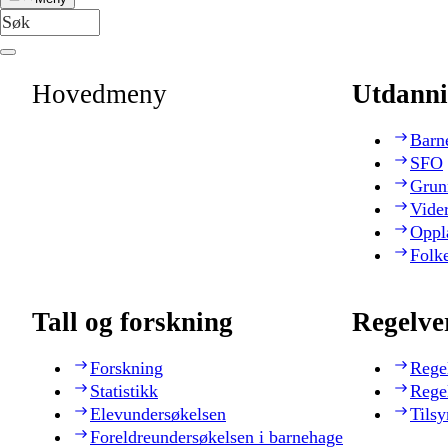
Hovedmeny
Utdanni
Barn
SFO
Grun
Vide
Oppl
Folk
Tall og forskning
Regelve
Forskning
Rege
Statistikk
Rege
Elevundersøkelsen
Tilsy
Foreldreundersøkelsen i barnehage