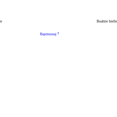
le
Boahtte biell
Bajemussaj