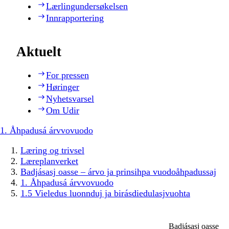
Lærlingundersøkelsen
Innrapportering
Aktuelt
For pressen
Høringer
Nyhetsvarsel
Om Udir
1. Åhpadusá árvvovuodo
Læring og trivsel
Læreplanverket
Badjásasj oasse – árvo ja prinsihpa vuodoåhpadussaj
1. Åhpadusá árvvovuodo
1.5 Vieledus luonnduj ja birásdiedulasjvuohta
Badjásasj oasse