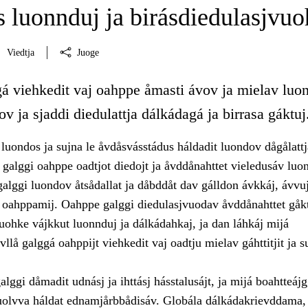
 luonnduj ja birásdiedulasjvuo
Viedtja
Juoge
gá viehkedit vaj oahppe åmasti ávov ja mielav luo
ov ja sjaddi diedulattja dálkádagá ja birrasa gáktuj
luondos ja sujna le åvdåsvásstádus háldadit luondov dågålattj
galggi oahppe oadtjot diedojt ja åvddånahttet vieledusáv luo
alggi luondov åtsådallat ja dåbddåt dav gálldon ávkkáj, ávvuj
a oahppamij. Oahppe galggi diedulasjvuodav åvddånahttet gåk
uohke vájkkut luonnduj ja dálkádahkaj, ja dan láhkáj mijá
llå galggá oahppijt viehkedit vaj oadtju mielav gáhttitjit ja su
lggi dåmadit udnásj ja ihttásj hásstalusájt, ja mijá boahtteájg
uolvva háldat ednamjårbbådisáv. Globála dálkádakrievddama,