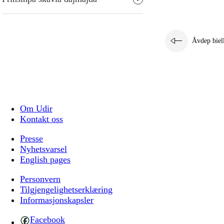
Åvdep biel
Om Udir
Kontakt oss
Presse
Nyhetsvarsel
English pages
Personvern
Tilgjengelighetserklæring
Informasjonskapsler
Facebook