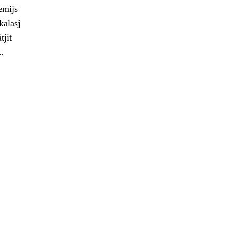
emijs
kalasj
tjit
.