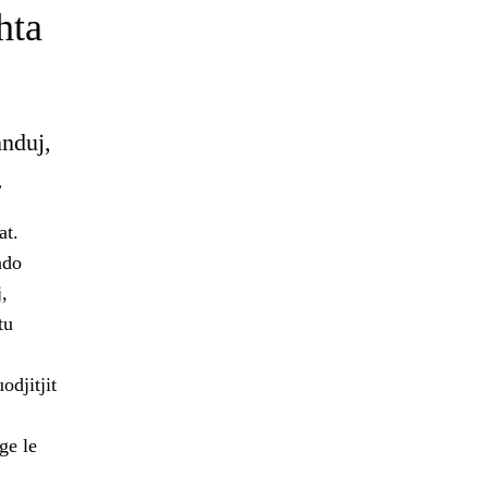
hta
nnduj,
.
at.
ndo
,
tu
odjitjit
ge le