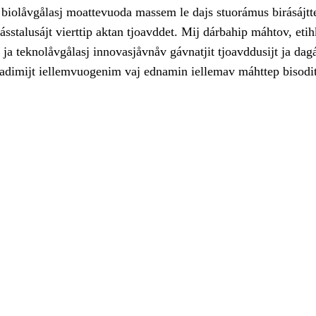
biolåvgålasj moattevuoda massem le dajs stuorámus birásájtt
ásstalusájt vierttip aktan tjoavddet. Mij dárbahip máhtov, etih
ja teknolåvgålasj innovasjåvnåv gávnatjit tjoavddusijt ja dagá
dadimijt iellemvuogenim vaj ednamin iellemav máhttep bisodit