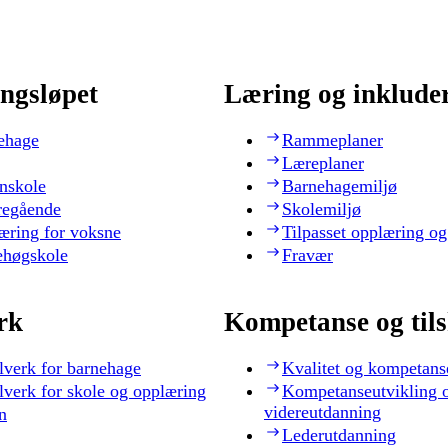
ngsløpet
Læring og inklude
ehage
Rammeplaner
Læreplaner
nskole
Barnehagemiljø
regående
Skolemiljø
æring for voksne
Tilpasset opplæring og
ehøgskole
Fravær
rk
Kompetanse og til
lverk for barnehage
Kvalitet og kompetans
lverk for skole og opplæring
Kompetanseutvikling 
videreutdanning
n
Lederutdanning