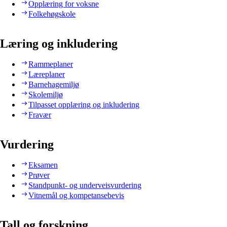
Opplæring for voksne
Folkehøgskole
Læring og inkludering
Rammeplaner
Læreplaner
Barnehagemiljø
Skolemiljø
Tilpasset opplæring og inkludering
Fravær
Vurdering
Eksamen
Prøver
Standpunkt- og underveisvurdering
Vitnemål og kompetansebevis
Tall og forskning