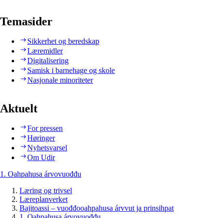
Temasider
Sikkerhet og beredskap
Læremidler
Digitalisering
Samisk i barnehage og skole
Nasjonale minoriteter
Aktuelt
For pressen
Høringer
Nyhetsvarsel
Om Udir
1. Oahpahusa árvovuođđu
Læring og trivsel
Læreplanverket
Bajitoassi – vuođđooahpahusa árvvut ja prinsihpat
1. Oahpahusa árvovuođđu