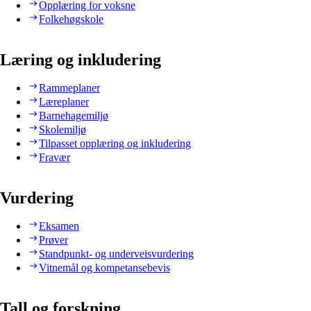
Opplæring for voksne
Folkehøgskole
Læring og inkludering
Rammeplaner
Læreplaner
Barnehagemiljø
Skolemiljø
Tilpasset opplæring og inkludering
Fravær
Vurdering
Eksamen
Prøver
Standpunkt- og underveisvurdering
Vitnemål og kompetansebevis
Tall og forskning