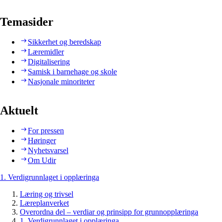
Temasider
Sikkerhet og beredskap
Læremidler
Digitalisering
Samisk i barnehage og skole
Nasjonale minoriteter
Aktuelt
For pressen
Høringer
Nyhetsvarsel
Om Udir
1. Verdigrunnlaget i opplæringa
Læring og trivsel
Læreplanverket
Overordna del – verdiar og prinsipp for grunnopplæringa
1. Verdigrunnlaget i opplæringa