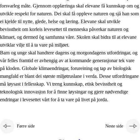
forsvarleg måte. Gjennom opplæringa skal elevane få kunnskap om og
utvikle respekt for naturen. Dei skal få oppleve naturen og sjå han som
ei kjelde til nytte, glede, helse og læring. Elevane skal utvikle
bevisstheit om korleis levesettet til menneska påverkar naturen og
klimaet, og dermed òg samfunna våre. Skolen skal bidra til at elevane
1.
Verdigrunnlaget i opplæringa
utviklar vilje til å ta vare på miljøet.
1.1
Menneskeverdet
Barn og unge skal handtere dagens og morgondagens utfordringar, og
vår felles framtid er avhengig av at kommande generasjonar tek vare
1.2
Identitet og kulturelt mangfald
på kloden. Globale klimaendringar, forureining og tap av biologisk
1.3
Kritisk tenking og etisk bevisstheit
mangfald er blant dei største miljøtruslane i verda. Desse utfordringane
må løysast i fellesskap. Vi treng kunnskap, etisk bevisstheit og
1.4
Skaparglede, engasjement og utforskartrong
teknologisk innovasjon for å finne løysingar og gjere nødvendige
1.5
Respekt for naturen og miljøbevisstheit
endringar i levesettet vårt for å ta vare på livet på jorda.
1.6
Demokrati og medverknad
Førre side
Neste side