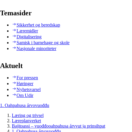
Temasider
Sikkerhet og beredskap
Læremidler
Digitalisering
Samisk i barnehage og skole
Nasjonale minoriteter
Aktuelt
For pressen
Høringer
Nyhetsvarsel
Om Udir
1. Oahpahusa árvovuođđu
Læring og trivsel
Læreplanverket
Bajitoassi – vuođđooahpahusa árvvut ja prinsihpat
1. Oahpahusa árvovuođđu