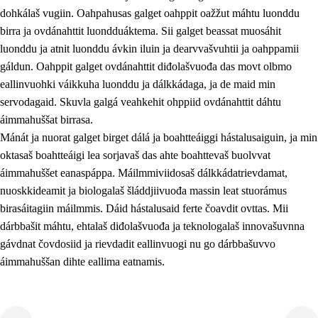
dohkálaš vugiin. Oahpahusas galget oahppit oažžut máhtu luonddu
birra ja ovdánahttit luondduáktema. Sii galget beassat muosáhit
luonddu ja atnit luonddu ávkin iluin ja dearvvašvuhtii ja oahppamii
gáldun. Oahppit galget ovdánahttit diđolašvuođa das movt olbmo
eallinvuohki váikkuha luonddu ja dálkkádaga, ja de maid min
1.
Oahpahusa árvovuođđu
servodagaid. Skuvla galgá veahkehit ohppiid ovdánahttit dáhtu
1.1
Olmmošárvu
áimmahuššat birrasa.
Mánát ja nuorat galget birget dálá ja boahtteáiggi hástalusaiguin, ja min
1.2
Identitehta ja kultuvrralaš girjáivuohta
oktasaš boahtteáigi lea sorjavaš das ahte boahttevaš buolvvat
1.3
Kritihkalaš jurddašeapmi ja ehtalaš diđolašvuohta
áimmahuššet eanaspáppa. Máilmmiviidosaš dálkkádatrievdamat,
nuoskkideamit ja biologalaš šláddjiivuođa massin leat stuorámus
1.4
Hutkanillu, beroštupmi ja suokkardanhuovva
birasáitagiin máilmmis. Dáid hástalusaid ferte čoavdit ovttas. Mii
1.5
Luondduákten ja birasdiđolašvuohta
dárbbašit máhtu, ehtalaš diđolašvuođa ja teknologalaš innovašuvnna
gávdnat čovdosiid ja rievdadit eallinvuogi nu go dárbbašuvvo
1.6
Demokratiija ja mielváikkuheapmi
áimmahuššan dihte eallima eatnamis.