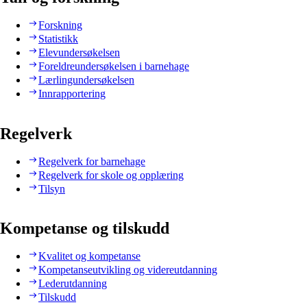
Forskning
Statistikk
Elevundersøkelsen
Foreldreundersøkelsen i barnehage
Lærlingundersøkelsen
Innrapportering
Regelverk
Regelverk for barnehage
Regelverk for skole og opplæring
Tilsyn
Kompetanse og tilskudd
Kvalitet og kompetanse
Kompetanseutvikling og videreutdanning
Lederutdanning
Tilskudd