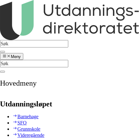
Meny
Hovedmeny
Utdanningsløpet
Barnehage
SFO
Grunnskole
Videregående