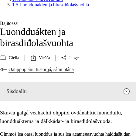
1.5 Luondduákten ja birasdiđolašvuohta
Bajitoassi
Luondduákten ja
birasdiđolašvuohta
Giella
Viečča
Juoge
Oahppoplánii historjjá, sámi plána
Sisdoallu
Skuvla galgá veahkehit ohppiid ovdánahttit luondduilu,
luondduáktema ja dálkkádat- ja birasdiđolašvuođa.
Olmmoš lea oassi luonddus ja sus lea geatnegasvuohta hálddašit dan