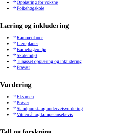
Opplæring for voksne
Folkehøgskole
Læring og inkludering
Rammeplaner
Læreplaner
Barnehagemiljø
Skolemiljø
Tilpasset opplæring og inkludering
Fravær
Vurdering
Eksamen
Prøver
Standpunkt- og underveisvurdering
Vitnemål og kompetansebevis
Tall og forskning