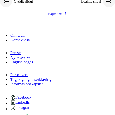
Ovddit siidui
Boahtte siidui
Bajimužžii
Om Udir
Kontakt oss
Presse
Nyhetsvarsel
English pages
Personvern
Tilgjengelighetserklæring
Informasjonskapsler
Facebook
LinkedIn
Instagram