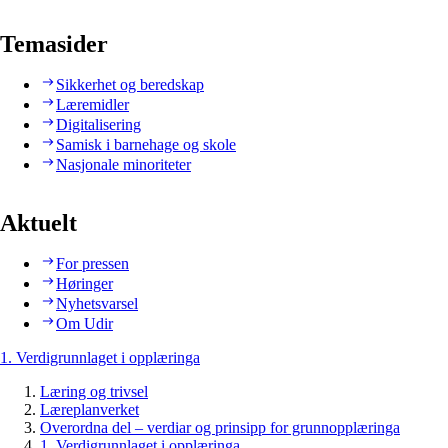
Temasider
Sikkerhet og beredskap
Læremidler
Digitalisering
Samisk i barnehage og skole
Nasjonale minoriteter
Aktuelt
For pressen
Høringer
Nyhetsvarsel
Om Udir
1. Verdigrunnlaget i opplæringa
Læring og trivsel
Læreplanverket
Overordna del – verdiar og prinsipp for grunnopplæringa
1. Verdigrunnlaget i opplæringa