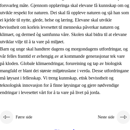
forsvarleg måte. Gjennom opplæringa skal elevane få kunnskap om og
utvikle respekt for naturen. Dei skal få oppleve naturen og sjå han som
ei kjelde til nytte, glede, helse og læring. Elevane skal utvikle
bevisstheit om korleis levesettet til menneska påverkar naturen og
klimaet, og dermed òg samfunna våre. Skolen skal bidra til at elevane
1.
Verdigrunnlaget i opplæringa
utviklar vilje til å ta vare på miljøet.
1.1
Menneskeverdet
Barn og unge skal handtere dagens og morgondagens utfordringar, og
vår felles framtid er avhengig av at kommande generasjonar tek vare
1.2
Identitet og kulturelt mangfald
på kloden. Globale klimaendringar, forureining og tap av biologisk
1.3
Kritisk tenking og etisk bevisstheit
mangfald er blant dei største miljøtruslane i verda. Desse utfordringane
må løysast i fellesskap. Vi treng kunnskap, etisk bevisstheit og
1.4
Skaparglede, engasjement og utforskartrong
teknologisk innovasjon for å finne løysingar og gjere nødvendige
1.5
Respekt for naturen og miljøbevisstheit
endringar i levesettet vårt for å ta vare på livet på jorda.
1.6
Demokrati og medverknad
Førre side
Neste side