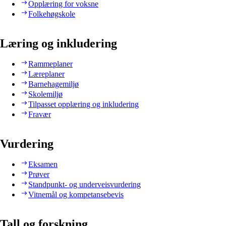
Opplæring for voksne
Folkehøgskole
Læring og inkludering
Rammeplaner
Læreplaner
Barnehagemiljø
Skolemiljø
Tilpasset opplæring og inkludering
Fravær
Vurdering
Eksamen
Prøver
Standpunkt- og underveisvurdering
Vitnemål og kompetansebevis
Tall og forskning