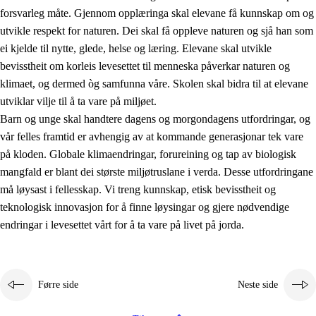
forsvarleg måte. Gjennom opplæringa skal elevane få kunnskap om og
utvikle respekt for naturen. Dei skal få oppleve naturen og sjå han som
ei kjelde til nytte, glede, helse og læring. Elevane skal utvikle
bevisstheit om korleis levesettet til menneska påverkar naturen og
klimaet, og dermed òg samfunna våre. Skolen skal bidra til at elevane
1.
Verdigrunnlaget i opplæringa
utviklar vilje til å ta vare på miljøet.
1.1
Menneskeverdet
Barn og unge skal handtere dagens og morgondagens utfordringar, og
vår felles framtid er avhengig av at kommande generasjonar tek vare
1.2
Identitet og kulturelt mangfald
på kloden. Globale klimaendringar, forureining og tap av biologisk
1.3
Kritisk tenking og etisk bevisstheit
mangfald er blant dei største miljøtruslane i verda. Desse utfordringane
må løysast i fellesskap. Vi treng kunnskap, etisk bevisstheit og
1.4
Skaparglede, engasjement og utforskartrong
teknologisk innovasjon for å finne løysingar og gjere nødvendige
1.5
Respekt for naturen og miljøbevisstheit
endringar i levesettet vårt for å ta vare på livet på jorda.
1.6
Demokrati og medverknad
Førre side
Neste side