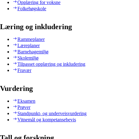
Opplæring for voksne
Folkehøgskole
Læring og inkludering
Rammeplaner
Læreplaner
Barnehagemiljø
Skolemiljø
Tilpasset opplæring og inkludering
Fravær
Vurdering
Eksamen
Prøver
Standpunkt- og underveisvurdering
Vitnemål og kompetansebevis
Tall og forskning