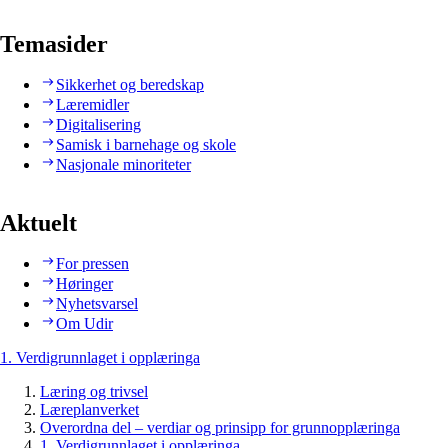
Temasider
Sikkerhet og beredskap
Læremidler
Digitalisering
Samisk i barnehage og skole
Nasjonale minoriteter
Aktuelt
For pressen
Høringer
Nyhetsvarsel
Om Udir
1. Verdigrunnlaget i opplæringa
Læring og trivsel
Læreplanverket
Overordna del – verdiar og prinsipp for grunnopplæringa
1. Verdigrunnlaget i opplæringa