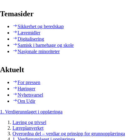
Temasider
Sikkerhet og beredskap
Læremidler
Digitalisering
Samisk i barnehage og skole
Nasjonale minoriteter
Aktuelt
For pressen
Høringer
Nyhetsvarsel
Om Udir
1. Verdigrunnlaget i opplæringa
Læring og trivsel
Læreplanverket
Overordna del – verdiar og prinsipp for grunnopplæringa
1. Verdigrunnlaget i opplæringa