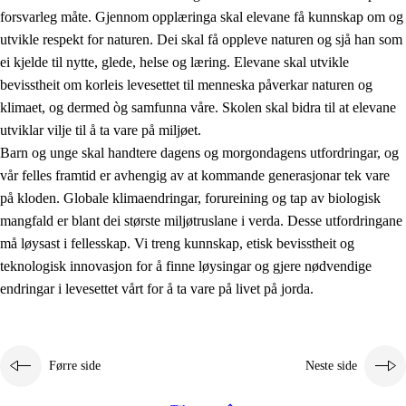
forsvarleg måte. Gjennom opplæringa skal elevane få kunnskap om og
utvikle respekt for naturen. Dei skal få oppleve naturen og sjå han som
ei kjelde til nytte, glede, helse og læring. Elevane skal utvikle
bevisstheit om korleis levesettet til menneska påverkar naturen og
klimaet, og dermed òg samfunna våre. Skolen skal bidra til at elevane
1.
Verdigrunnlaget i opplæringa
utviklar vilje til å ta vare på miljøet.
1.1
Menneskeverdet
Barn og unge skal handtere dagens og morgondagens utfordringar, og
vår felles framtid er avhengig av at kommande generasjonar tek vare
1.2
Identitet og kulturelt mangfald
på kloden. Globale klimaendringar, forureining og tap av biologisk
1.3
Kritisk tenking og etisk bevisstheit
mangfald er blant dei største miljøtruslane i verda. Desse utfordringane
må løysast i fellesskap. Vi treng kunnskap, etisk bevisstheit og
1.4
Skaparglede, engasjement og utforskartrong
teknologisk innovasjon for å finne løysingar og gjere nødvendige
1.5
Respekt for naturen og miljøbevisstheit
endringar i levesettet vårt for å ta vare på livet på jorda.
1.6
Demokrati og medverknad
Førre side
Neste side