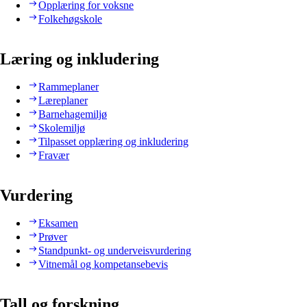
Opplæring for voksne
Folkehøgskole
Læring og inkludering
Rammeplaner
Læreplaner
Barnehagemiljø
Skolemiljø
Tilpasset opplæring og inkludering
Fravær
Vurdering
Eksamen
Prøver
Standpunkt- og underveisvurdering
Vitnemål og kompetansebevis
Tall og forskning