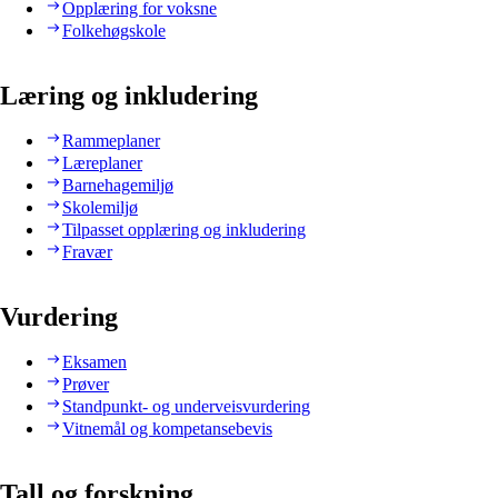
Opplæring for voksne
Folkehøgskole
Læring og inkludering
Rammeplaner
Læreplaner
Barnehagemiljø
Skolemiljø
Tilpasset opplæring og inkludering
Fravær
Vurdering
Eksamen
Prøver
Standpunkt- og underveisvurdering
Vitnemål og kompetansebevis
Tall og forskning