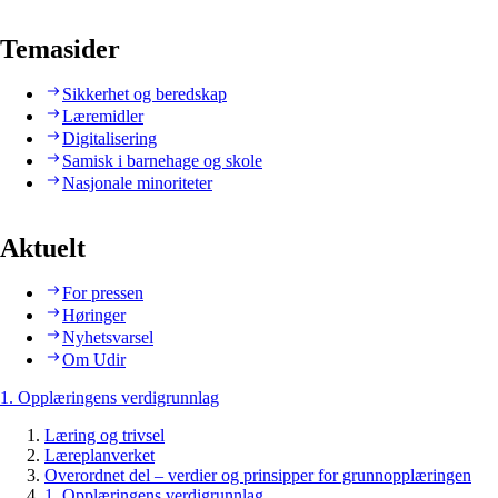
Temasider
Sikkerhet og beredskap
Læremidler
Digitalisering
Samisk i barnehage og skole
Nasjonale minoriteter
Aktuelt
For pressen
Høringer
Nyhetsvarsel
Om Udir
1. Opplæringens verdigrunnlag
Læring og trivsel
Læreplanverket
Overordnet del – verdier og prinsipper for grunnopplæringen
1. Opplæringens verdigrunnlag