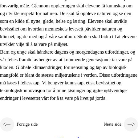
forsvarlig måte. Gjennom opplæringen skal elevene få kunnskap om
og utvikle respekt for naturen. De skal få oppleve naturen og se den
som en kilde til nytte, glede, helse og læring. Elevene skal utvikle
bevissthet om hvordan menneskets levesett påvirker naturen og
klimaet, og dermed også våre samfunn. Skolen skal bidra til at elevene
1.
Opplæringens verdigrunnlag
utvikler vilje til å ta vare på miljøet.
1.1
Menneskeverdet
Barn og unge skal håndtere dagens og morgendagens utfordringer, og
vår felles framtid avhenger av at kommende generasjoner tar vare på
1.2
Identitet og kulturelt mangfold
kloden. Globale klimaendringer, forurensning og tap av biologisk
1.3
Kritisk tenkning og etisk bevissthet
mangfold er blant de største miljøtruslene i verden. Disse utfordringene
må løses i fellesskap. Vi behøver kunnskap, etisk bevissthet og
1.4
Skaperglede, engasjement og utforskertrang
teknologisk innovasjon for å finne løsninger og gjøre nødvendige
1.5
Respekt for naturen og miljøbevissthet
endringer i levesettet vårt for å ta vare på livet på jorda.
1.6
Demokrati og medvirkning
Forrige side
Neste side