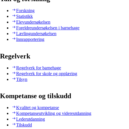
Forskning
Statistikk
Elevundersøkelsen
Foreldreundersøkelsen i barnehage
Lærlingundersøkelsen
Innrapportering
Regelverk
Regelverk for barnehage
Regelverk for skole og opplæring
Tilsyn
Kompetanse og tilskudd
Kvalitet og kompetanse
Kompetanseutvikling og videreutdanning
Lederutdanning
Tilskudd