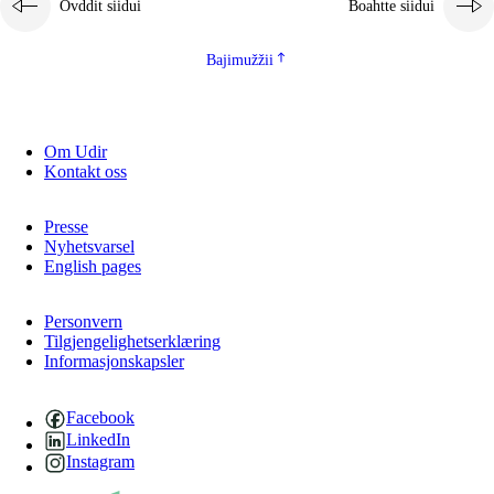
Ovddit siidui
Boahtte siidui
Bajimužžii
Om Udir
Kontakt oss
Presse
Nyhetsvarsel
English pages
Personvern
Tilgjengelighetserklæring
Informasjonskapsler
Facebook
LinkedIn
Instagram