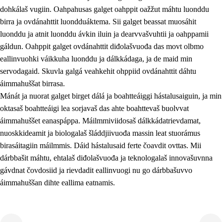
dohkálaš vugiin. Oahpahusas galget oahppit oažžut máhtu luonddu
birra ja ovdánahttit luondduáktema. Sii galget beassat muosáhit
luonddu ja atnit luonddu ávkin iluin ja dearvvašvuhtii ja oahppamii
gáldun. Oahppit galget ovdánahttit diđolašvuođa das movt olbmo
eallinvuohki váikkuha luonddu ja dálkkádaga, ja de maid min
1.
Oahpahusa árvovuođđu
servodagaid. Skuvla galgá veahkehit ohppiid ovdánahttit dáhtu
1.1
Olmmošárvu
áimmahuššat birrasa.
Mánát ja nuorat galget birget dálá ja boahtteáiggi hástalusaiguin, ja min
1.2
Identitehta ja kultuvrralaš girjáivuohta
oktasaš boahtteáigi lea sorjavaš das ahte boahttevaš buolvvat
1.3
Kritihkalaš jurddašeapmi ja ehtalaš diđolašvuohta
áimmahuššet eanaspáppa. Máilmmiviidosaš dálkkádatrievdamat,
nuoskkideamit ja biologalaš šláddjiivuođa massin leat stuorámus
1.4
Hutkanillu, beroštupmi ja suokkardanhuovva
birasáitagiin máilmmis. Dáid hástalusaid ferte čoavdit ovttas. Mii
1.5
Luondduákten ja birasdiđolašvuohta
dárbbašit máhtu, ehtalaš diđolašvuođa ja teknologalaš innovašuvnna
gávdnat čovdosiid ja rievdadit eallinvuogi nu go dárbbašuvvo
1.6
Demokratiija ja mielváikkuheapmi
áimmahuššan dihte eallima eatnamis.