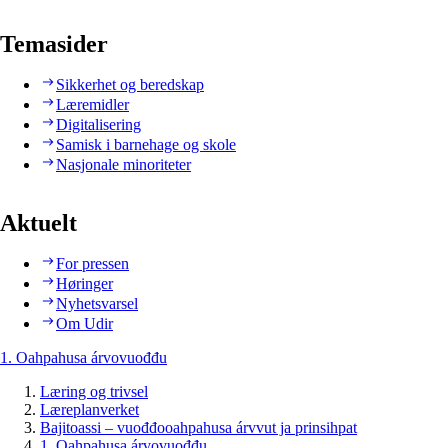
Temasider
Sikkerhet og beredskap
Læremidler
Digitalisering
Samisk i barnehage og skole
Nasjonale minoriteter
Aktuelt
For pressen
Høringer
Nyhetsvarsel
Om Udir
1. Oahpahusa árvovuođđu
Læring og trivsel
Læreplanverket
Bajitoassi – vuođđooahpahusa árvvut ja prinsihpat
1. Oahpahusa árvovuođđu