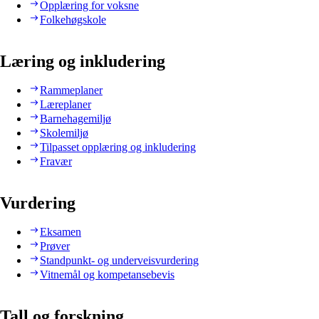
Opplæring for voksne
Folkehøgskole
Læring og inkludering
Rammeplaner
Læreplaner
Barnehagemiljø
Skolemiljø
Tilpasset opplæring og inkludering
Fravær
Vurdering
Eksamen
Prøver
Standpunkt- og underveisvurdering
Vitnemål og kompetansebevis
Tall og forskning