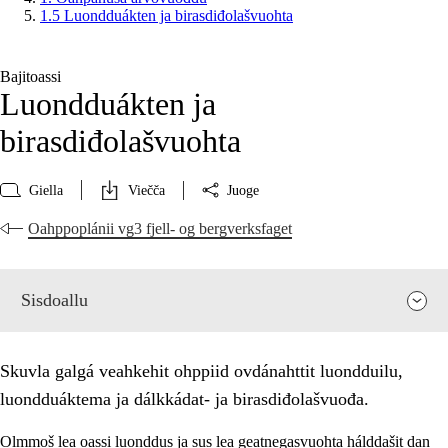
1.5 Luondduákten ja birasdiđolašvuohta
Bajitoassi
Luondduákten ja
birasdiđolašvuohta
Giella
Viečča
Juoge
Oahppoplánii vg3 fjell- og bergverksfaget
Sisdoallu
Skuvla galgá veahkehit ohppiid ovdánahttit luondduilu,
luondduáktema ja dálkkádat- ja birasdiđolašvuođa.
Olmmoš lea oassi luonddus ja sus lea geatnegasvuohta hálddašit dan