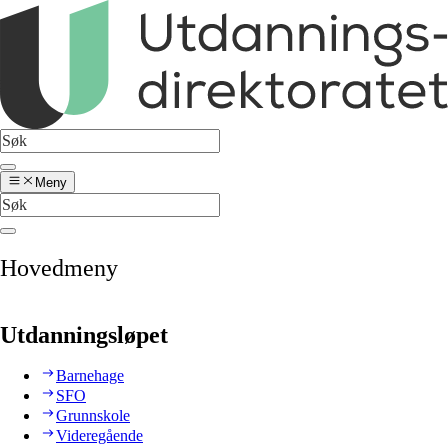
Meny
Hovedmeny
Utdanningsløpet
Barnehage
SFO
Grunnskole
Videregående