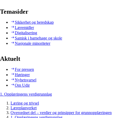
Temasider
Sikkerhet og beredskap
Læremidler
Digitalisering
Samisk i barnehage og skole
Nasjonale minoriteter
Aktuelt
For pressen
Høringer
Nyhetsvarsel
Om Udir
1. Opplæringens verdigrunnlag
Læring og trivsel
Læreplanverket
Overordnet del – verdier og prinsipper for grunnopplæringen
1. Opplæringens verdigrunnlag