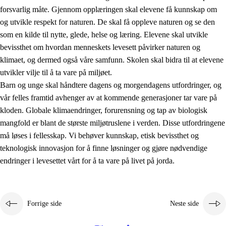
forsvarlig måte. Gjennom opplæringen skal elevene få kunnskap om
og utvikle respekt for naturen. De skal få oppleve naturen og se den
som en kilde til nytte, glede, helse og læring. Elevene skal utvikle
bevissthet om hvordan menneskets levesett påvirker naturen og
klimaet, og dermed også våre samfunn. Skolen skal bidra til at elevene
1.
Opplæringens verdigrunnlag
utvikler vilje til å ta vare på miljøet.
1.1
Menneskeverdet
Barn og unge skal håndtere dagens og morgendagens utfordringer, og
vår felles framtid avhenger av at kommende generasjoner tar vare på
1.2
Identitet og kulturelt mangfold
kloden. Globale klimaendringer, forurensning og tap av biologisk
1.3
Kritisk tenkning og etisk bevissthet
mangfold er blant de største miljøtruslene i verden. Disse utfordringene
må løses i fellesskap. Vi behøver kunnskap, etisk bevissthet og
1.4
Skaperglede, engasjement og utforskertrang
teknologisk innovasjon for å finne løsninger og gjøre nødvendige
1.5
Respekt for naturen og miljøbevissthet
endringer i levesettet vårt for å ta vare på livet på jorda.
1.6
Demokrati og medvirkning
Forrige side
Neste side