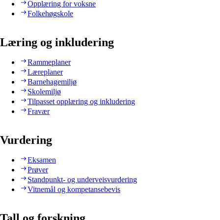
Opplæring for voksne
Folkehøgskole
Læring og inkludering
Rammeplaner
Læreplaner
Barnehagemiljø
Skolemiljø
Tilpasset opplæring og inkludering
Fravær
Vurdering
Eksamen
Prøver
Standpunkt- og underveisvurdering
Vitnemål og kompetansebevis
Tall og forskning