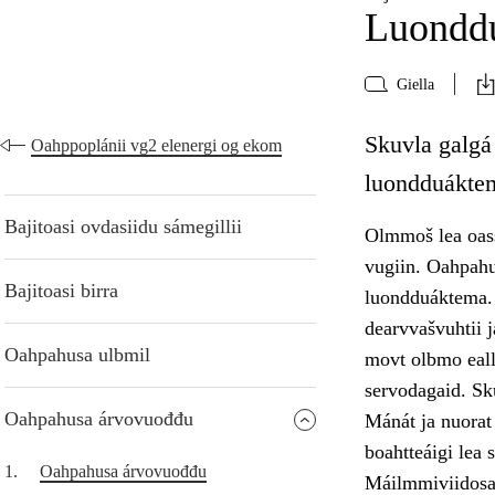
Luonddu
Giella
Skuvla galgá
Oahppoplánii vg2 elenergi og ekom
luondduáktem
Bajitoasi ovdasiidu sámegillii
Olmmoš lea oass
vugiin. Oahpahu
Bajitoasi birra
luondduáktema. S
dearvvašvuhtii 
Oahpahusa ulbmil
movt olbmo eall
servodagaid. Sk
Oahpahusa árvovuođđu
Mánát ja nuorat 
boahtteáigi lea
1.
Oahpahusa árvovuođđu
Máilmmiviidosaš