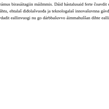
rámus birasáitagiin máilmmis. Dáid hástalusaid ferte čoavdit 
áhtu, ehtalaš diđolašvuođa ja teknologalaš innovašuvnna gávd
evdadit eallinvuogi nu go dárbbašuvvo áimmahuššan dihte eall