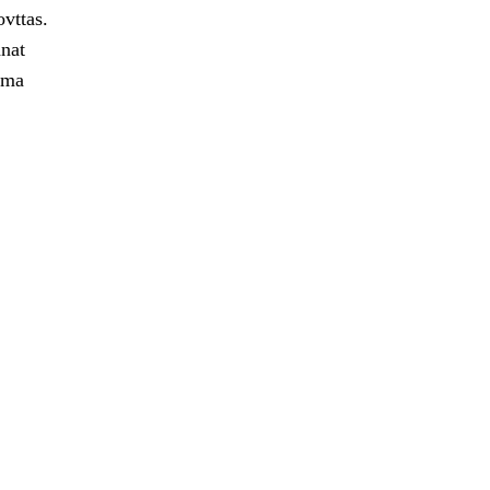
ovttas.
nat
ima