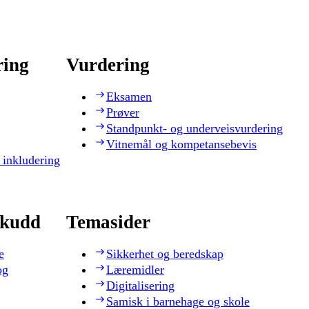
ring
Vurdering
Eksamen
Prøver
Standpunkt- og underveisvurdering
Vitnemål og kompetansebevis
 inkludering
skudd
Temasider
e
Sikkerhet og beredskap
og
Læremidler
Digitalisering
Samisk i barnehage og skole