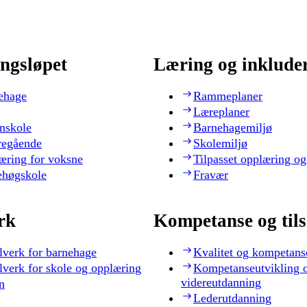
ngsløpet
Læring og inklude
ehage
Rammeplaner
Læreplaner
nskole
Barnehagemiljø
regående
Skolemiljø
æring for voksne
Tilpasset opplæring og
ehøgskole
Fravær
rk
Kompetanse og til
lverk for barnehage
Kvalitet og kompetans
lverk for skole og opplæring
Kompetanseutvikling 
videreutdanning
n
Lederutdanning