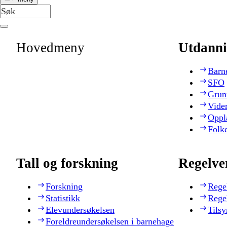
Hovedmeny
Utdanni
Barn
SFO
Grun
Vide
Oppl
Folk
Tall og forskning
Regelve
Forskning
Rege
Statistikk
Rege
Elevundersøkelsen
Tilsy
Foreldreundersøkelsen i barnehage