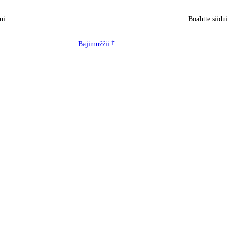
ui
Boahtte siidu
Bajimužžii