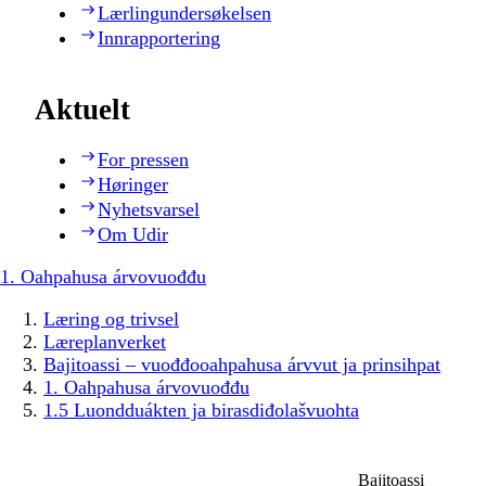
Lærlingundersøkelsen
Innrapportering
Aktuelt
For pressen
Høringer
Nyhetsvarsel
Om Udir
1. Oahpahusa árvovuođđu
Læring og trivsel
Læreplanverket
Bajitoassi – vuođđooahpahusa árvvut ja prinsihpat
1. Oahpahusa árvovuođđu
1.5 Luondduákten ja birasdiđolašvuohta
Bajitoassi