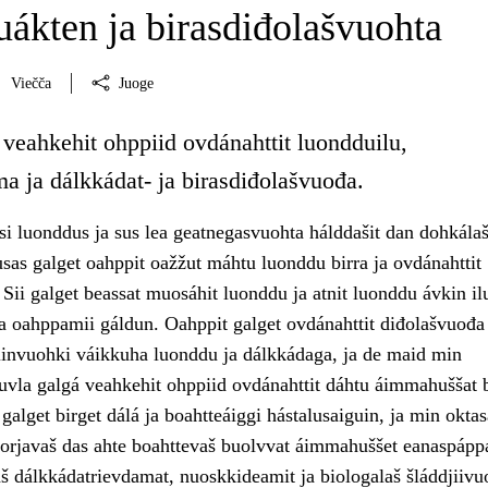
ákten ja birasdiđolašvuohta
Viečča
Juoge
 veahkehit ohppiid ovdánahttit luondduilu,
a ja dálkkádat- ja birasdiđolašvuođa.
i luonddus ja sus lea geatnegasvuohta hálddašit dan dohkála
sas galget oahppit oažžut máhtu luonddu birra ja ovdánahttit
ii galget beassat muosáhit luonddu ja atnit luonddu ávkin ilu
ja oahppamii gáldun. Oahppit galget ovdánahttit diđolašvuođa
invuohki váikkuha luonddu ja dálkkádaga, ja de maid min
uvla galgá veahkehit ohppiid ovdánahttit dáhtu áimmahuššat b
galget birget dálá ja boahtteáiggi hástalusaiguin, ja min oktas
 sorjavaš das ahte boahttevaš buolvvat áimmahuššet eanaspápp
 dálkkádatrievdamat, nuoskkideamit ja biologalaš šláddjiivu