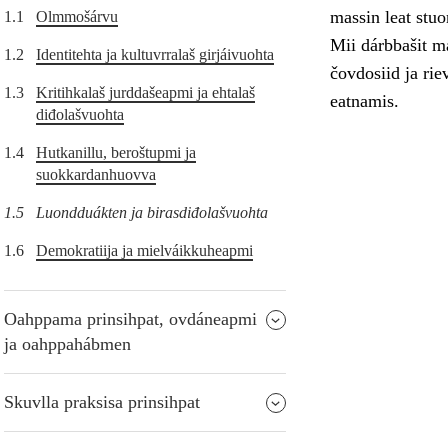
massin leat stuo
1.1
Olmmošárvu
Mii dárbbašit m
1.2
Identitehta ja kultuvrralaš girjáivuohta
čovdosiid ja ri
1.3
Kritihkalaš jurddašeapmi ja ehtalaš
eatnamis.
diđolašvuohta
1.4
Hutkanillu, beroštupmi ja
suokkardanhuovva
1.5
Luondduákten ja birasdiđolašvuohta
1.6
Demokratiija ja mielváikkuheapmi
Oahppama prinsihpat, ovdáneapmi
ja oahppahábmen
Skuvlla praksisa prinsihpat