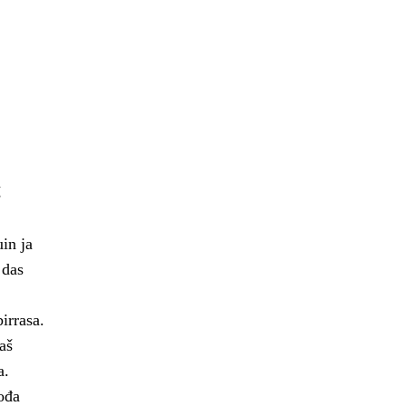
š
in ja
 das
irrasa.
aš
a.
ođa