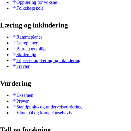
Opplæring for voksne
Folkehøgskole
Læring og inkludering
Rammeplaner
Læreplaner
Barnehagemiljø
Skolemiljø
Tilpasset opplæring og inkludering
Fravær
Vurdering
Eksamen
Prøver
Standpunkt- og underveisvurdering
Vitnemål og kompetansebevis
Tall og forskning