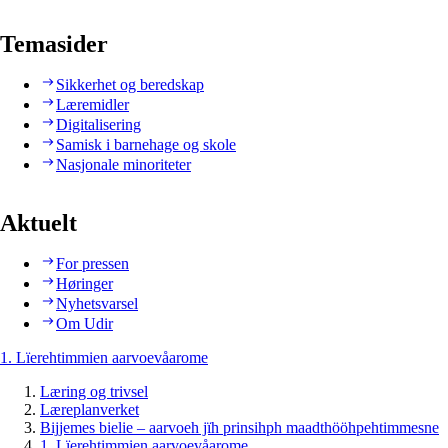
Temasider
Sikkerhet og beredskap
Læremidler
Digitalisering
Samisk i barnehage og skole
Nasjonale minoriteter
Aktuelt
For pressen
Høringer
Nyhetsvarsel
Om Udir
1. Lïerehtimmien aarvoevåarome
Læring og trivsel
Læreplanverket
Bijjemes bielie – aarvoeh jïh prinsihph maadthööhpehtimmesne
1. Lïerehtimmien aarvoevåarome