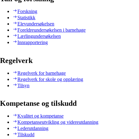
Forskning
Statistikk
Elevundersøkelsen
Foreldreundersøkelsen i barnehage
Lærlingundersøkelsen
Innrapportering
Regelverk
Regelverk for barnehage
Regelverk for skole og opplæring
Tilsyn
Kompetanse og tilskudd
Kvalitet og kompetanse
Kompetanseutvikling og videreutdanning
Lederutdanning
Tilskudd