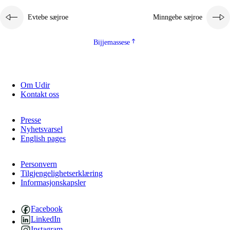
Evtebe sæjroe
Minngebe sæjroe
Bijjemassese
Om Udir
Kontakt oss
Presse
Nyhetsvarsel
English pages
Personvern
Tilgjengelighetserklæring
Informasjonskapsler
Facebook
LinkedIn
Instagram