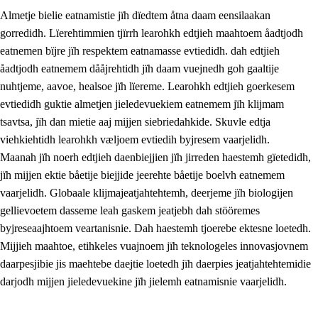
Almetje bielie eatnamistie jïh dïedtem åtna daam eensilaakan
gorredidh. Lïerehtimmien tjïrrh learohkh edtjieh maahtoem åadtjodh
eatnemen bïjre jïh respektem eatnamasse evtiedidh. dah edtjieh
åadtjodh eatnemem dååjrehtidh jïh daam vuejnedh goh gaaltije
nuhtjeme, aavoe, healsoe jïh lïereme. Learohkh edtjieh goerkesem
1.
Lïerehtimmien aarvoevåarome
evtiedidh guktie almetjen jieledevuekiem eatnemem jïh klijmam
1.1
Almetjeaarvoe
tsavtsa, jïh dan mietie aaj mijjen siebriedahkide. Skuvle edtja
viehkiehtidh learohkh væljoem evtiedih byjresem vaarjelidh.
1.2
Identiteete jïh kulturellen gellievoete
Maanah jïh noerh edtjieh daenbiejjien jïh jirreden haestemh gïetedidh,
1.3
Laejhtehks ussjedimmie jïh etihkeles vuajnoe
jïh mijjen ektie båetije biejjide jeerehte båetije boelvh eatnemem
vaarjelidh. Globaale klijmajeatjahtehtemh, deerjeme jïh biologijen
1.4
Skaepiedimmievoeteaavoe, eadtjohkevoete jïh
gellievoetem dasseme leah gaskem jeatjebh dah stööremes
goerehtimmievæljoe
byjreseaajhtoem veartanisnie. Dah haestemh tjoerebe ektesne loetedh.
1.5
Eatnemem krööhkestidh jïh byjresegoerkesevoete
Mijjieh maahtoe, etihkeles vuajnoem jïh teknologeles innovasjovnem
daarpesjibie jis maehtebe daejtie loetedh jïh daerpies jeatjahtehtemidie
1.6
Demokratije jïh meatanårrome
darjodh mijjen jieledevuekine jïh jielemh eatnamisnie vaarjelidh.