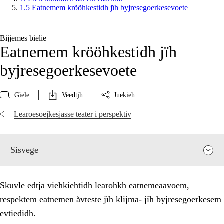
1.5 Eatnemem krööhkestidh jïh byjresegoerkesevoete
Bijjemes bielie
Eatnemem krööhkestidh jïh
byjresegoerkesevoete
Gïele
Veedtjh
Juekieh
Learoesoejkesjasse teater i perspektiv
Sisvege
Skuvle edtja viehkiehtidh learohkh eatnemeaavoem,
respektem eatnemen åvteste jïh klijma- jïh byjresegoerkesem
evtiedidh.