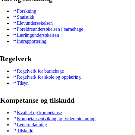
Forskning
Statistikk
Elevundersøkelsen
Foreldreundersøkelsen i barnehage
Lærlingundersøkelsen
Innrapportering
Regelverk
Regelverk for barnehage
Regelverk for skole og opplæring
Tilsyn
Kompetanse og tilskudd
Kvalitet og kompetanse
Kompetanseutvikling og videreutdanning
Lederutdanning
Tilskudd