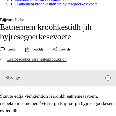
1.5 Eatnemem krööhkestidh jïh byjresegoerkesevoete
Bijjemes bielie
Eatnemem krööhkestidh jïh
byjresegoerkesevoete
Gïele
Veedtjh
Juekieh
Learoesoejkesjasse teaterproduksjon
Sisvege
Skuvle edtja viehkiehtidh learohkh eatnemeaavoem,
respektem eatnemen åvteste jïh klijma- jïh byjresegoerkesem
evtiedidh.