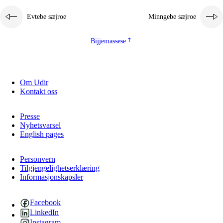
Evtebe sæjroe
Minngebe sæjroe
Bijjemassese
Om Udir
Kontakt oss
Presse
Nyhetsvarsel
English pages
Personvern
Tilgjengelighetserklæring
Informasjonskapsler
Facebook
LinkedIn
Instagram