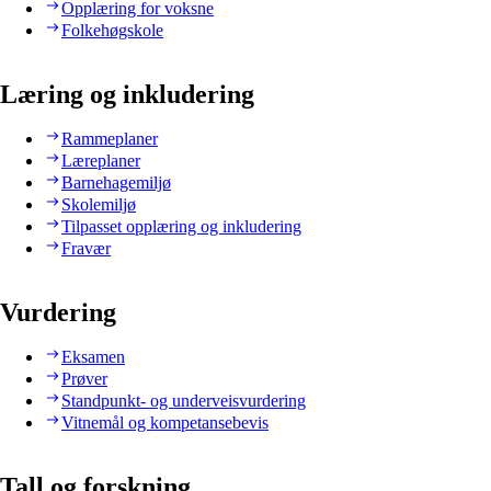
Opplæring for voksne
Folkehøgskole
Læring og inkludering
Rammeplaner
Læreplaner
Barnehagemiljø
Skolemiljø
Tilpasset opplæring og inkludering
Fravær
Vurdering
Eksamen
Prøver
Standpunkt- og underveisvurdering
Vitnemål og kompetansebevis
Tall og forskning