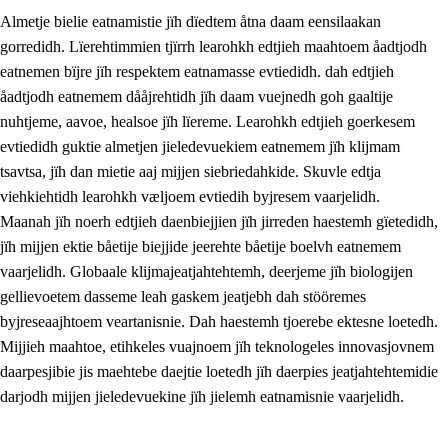
Almetje bielie eatnamistie jïh dïedtem åtna daam eensilaakan
gorredidh. Lïerehtimmien tjïrrh learohkh edtjieh maahtoem åadtjodh
eatnemen bïjre jïh respektem eatnamasse evtiedidh. dah edtjieh
åadtjodh eatnemem dååjrehtidh jïh daam vuejnedh goh gaaltije
nuhtjeme, aavoe, healsoe jïh lïereme. Learohkh edtjieh goerkesem
1.
Lïerehtimmien aarvoevåarome
evtiedidh guktie almetjen jieledevuekiem eatnemem jïh klijmam
1.1
Almetjeaarvoe
tsavtsa, jïh dan mietie aaj mijjen siebriedahkide. Skuvle edtja
viehkiehtidh learohkh væljoem evtiedih byjresem vaarjelidh.
1.2
Identiteete jïh kulturellen gellievoete
Maanah jïh noerh edtjieh daenbiejjien jïh jirreden haestemh gïetedidh,
1.3
Laejhtehks ussjedimmie jïh etihkeles vuajnoe
jïh mijjen ektie båetije biejjide jeerehte båetije boelvh eatnemem
vaarjelidh. Globaale klijmajeatjahtehtemh, deerjeme jïh biologijen
1.4
Skaepiedimmievoeteaavoe, eadtjohkevoete jïh
gellievoetem dasseme leah gaskem jeatjebh dah stööremes
goerehtimmievæljoe
byjreseaajhtoem veartanisnie. Dah haestemh tjoerebe ektesne loetedh.
1.5
Eatnemem krööhkestidh jïh byjresegoerkesevoete
Mijjieh maahtoe, etihkeles vuajnoem jïh teknologeles innovasjovnem
daarpesjibie jis maehtebe daejtie loetedh jïh daerpies jeatjahtehtemidie
1.6
Demokratije jïh meatanårrome
darjodh mijjen jieledevuekine jïh jielemh eatnamisnie vaarjelidh.