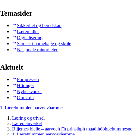
Temasider
Sikkerhet og beredskap
Læremidler
Digitalisering
Samisk i barnehage og skole
Nasjonale minoriteter
Aktuelt
For pressen
Høringer
Nyhetsvarsel
Om Udir
1. Lïerehtimmien aarvoevåarome
Læring og trivsel
Læreplanverket
Bijjemes bielie – aarvoeh jïh prinsihph maadthööhpehtimmesne
1. Lïerehtimmien aarvoevåarome