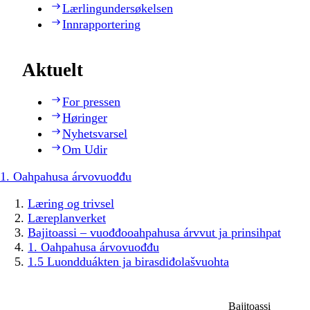
Lærlingundersøkelsen
Innrapportering
Aktuelt
For pressen
Høringer
Nyhetsvarsel
Om Udir
1. Oahpahusa árvovuođđu
Læring og trivsel
Læreplanverket
Bajitoassi – vuođđooahpahusa árvvut ja prinsihpat
1. Oahpahusa árvovuođđu
1.5 Luondduákten ja birasdiđolašvuohta
Bajitoassi