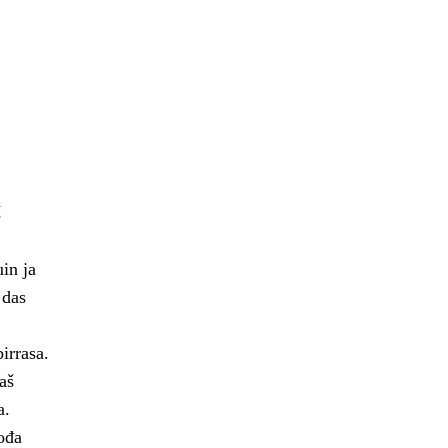
š
in ja
 das
irrasa.
aš
a.
ođa