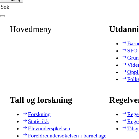
Hovedmeny
Utdanni
Barn
SFO
Grun
Vide
Oppl
Folk
Tall og forskning
Regelve
Forskning
Rege
Statistikk
Rege
Elevundersøkelsen
Tilsy
Foreldreundersøkelsen i barnehage