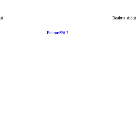
ui
Boahtte siidu
Bajimužžii