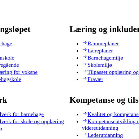
ngsløpet
Læring og inklude
ehage
Rammeplaner
Læreplaner
nskole
Barnehagemiljø
regående
Skolemiljø
æring for voksne
Tilpasset opplæring og
ehøgskole
Fravær
rk
Kompetanse og til
lverk for barnehage
Kvalitet og kompetans
lverk for skole og opplæring
Kompetanseutvikling 
videreutdanning
n
Lederutdanning