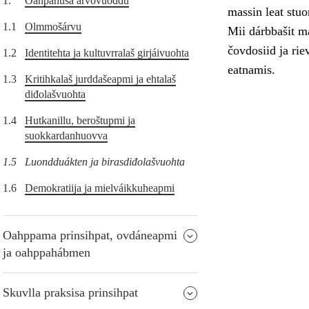
1.
Oahpahusa árvovuođđu
massin leat stuo
1.1
Olmmošárvu
Mii dárbbašit m
čovdosiid ja ri
1.2
Identitehta ja kultuvrralaš girjáivuohta
eatnamis.
1.3
Kritihkalaš jurddašeapmi ja ehtalaš
diđolašvuohta
1.4
Hutkanillu, beroštupmi ja
suokkardanhuovva
1.5
Luondduákten ja birasdiđolašvuohta
1.6
Demokratiija ja mielváikkuheapmi
Oahppama prinsihpat, ovdáneapmi
ja oahppahábmen
Skuvlla praksisa prinsihpat