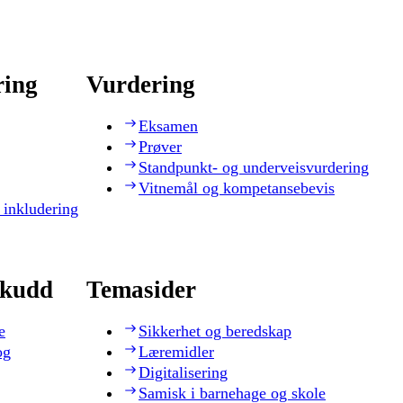
ring
Vurdering
Eksamen
Prøver
Standpunkt- og underveisvurdering
Vitnemål og kompetansebevis
 inkludering
skudd
Temasider
e
Sikkerhet og beredskap
og
Læremidler
Digitalisering
Samisk i barnehage og skole