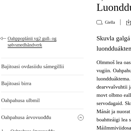
Luonddu
Giella
Skuvla galgá
Oahppoplánii vg2 gull- og
sølvsmedhåndverk
luondduáktem
Olmmoš lea oass
Bajitoasi ovdasiidu sámegillii
vugiin. Oahpahu
luondduáktema. S
Bajitoasi birra
dearvvašvuhtii 
movt olbmo eall
Oahpahusa ulbmil
servodagaid. Sk
Mánát ja nuorat 
Oahpahusa árvovuođđu
boahtteáigi lea
Máilmmiviidosaš