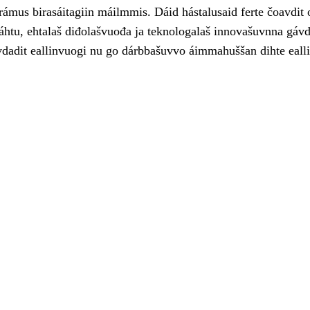
rámus birasáitagiin máilmmis. Dáid hástalusaid ferte čoavdit 
áhtu, ehtalaš diđolašvuođa ja teknologalaš innovašuvnna gávd
evdadit eallinvuogi nu go dárbbašuvvo áimmahuššan dihte eall