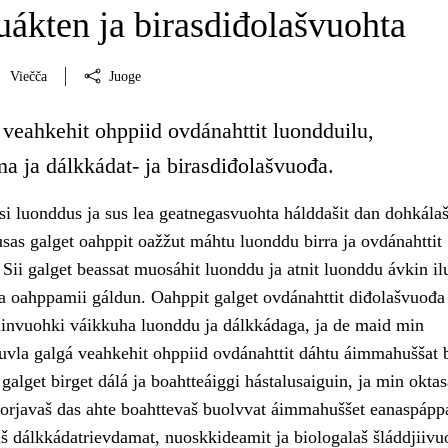
ákten ja birasdiđolašvuohta
Viečča
Juoge
 veahkehit ohppiid ovdánahttit luondduilu,
a ja dálkkádat- ja birasdiđolašvuođa.
i luonddus ja sus lea geatnegasvuohta hálddašit dan dohkála
sas galget oahppit oažžut máhtu luonddu birra ja ovdánahttit
ii galget beassat muosáhit luonddu ja atnit luonddu ávkin ilu
ja oahppamii gáldun. Oahppit galget ovdánahttit diđolašvuođa
invuohki váikkuha luonddu ja dálkkádaga, ja de maid min
uvla galgá veahkehit ohppiid ovdánahttit dáhtu áimmahuššat b
galget birget dálá ja boahtteáiggi hástalusaiguin, ja min oktas
 sorjavaš das ahte boahttevaš buolvvat áimmahuššet eanaspápp
 dálkkádatrievdamat, nuoskkideamit ja biologalaš šláddjiivu