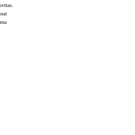
ovttas.
nat
ima