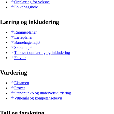
Opplæring for voksne
Folkehøgskole
Læring og inkludering
Rammeplaner
Læreplaner
Barnehagemiljø
Skolemiljø
Tilpasset opplæring og inkludering
Fravær
Vurdering
Eksamen
Prøver
Standpunkt- og underveisvurdering
Vitnemål og kompetansebevis
Tall og forskning