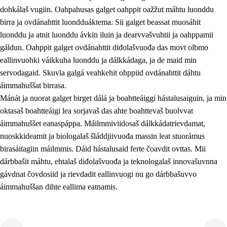
dohkálaš vugiin. Oahpahusas galget oahppit oažžut máhtu luonddu
birra ja ovdánahttit luondduáktema. Sii galget beassat muosáhit
luonddu ja atnit luonddu ávkin iluin ja dearvvašvuhtii ja oahppamii
gáldun. Oahppit galget ovdánahttit diđolašvuođa das movt olbmo
eallinvuohki váikkuha luonddu ja dálkkádaga, ja de maid min
1.
Oahpahusa árvovuođđu
servodagaid. Skuvla galgá veahkehit ohppiid ovdánahttit dáhtu
1.1
Olmmošárvu
áimmahuššat birrasa.
Mánát ja nuorat galget birget dálá ja boahtteáiggi hástalusaiguin, ja min
1.2
Identitehta ja kultuvrralaš girjáivuohta
oktasaš boahtteáigi lea sorjavaš das ahte boahttevaš buolvvat
1.3
Kritihkalaš jurddašeapmi ja ehtalaš diđolašvuohta
áimmahuššet eanaspáppa. Máilmmiviidosaš dálkkádatrievdamat,
nuoskkideamit ja biologalaš šláddjiivuođa massin leat stuorámus
1.4
Hutkanillu, beroštupmi ja suokkardanhuovva
birasáitagiin máilmmis. Dáid hástalusaid ferte čoavdit ovttas. Mii
1.5
Luondduákten ja birasdiđolašvuohta
dárbbašit máhtu, ehtalaš diđolašvuođa ja teknologalaš innovašuvnna
gávdnat čovdosiid ja rievdadit eallinvuogi nu go dárbbašuvvo
1.6
Demokratiija ja mielváikkuheapmi
áimmahuššan dihte eallima eatnamis.