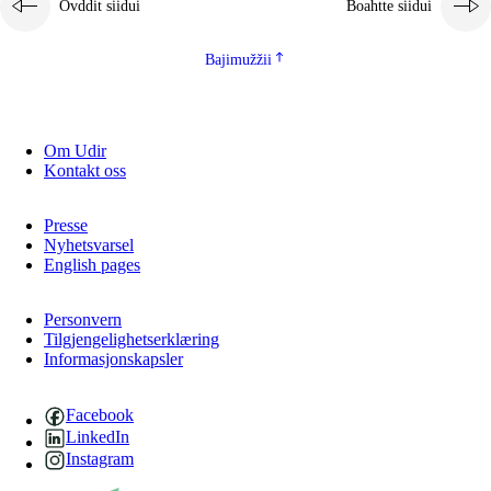
Ovddit siidui
Boahtte siidui
Bajimužžii
Om Udir
Kontakt oss
Presse
Nyhetsvarsel
English pages
Personvern
Tilgjengelighetserklæring
Informasjonskapsler
Facebook
LinkedIn
Instagram