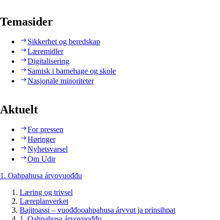
Temasider
Sikkerhet og beredskap
Læremidler
Digitalisering
Samisk i barnehage og skole
Nasjonale minoriteter
Aktuelt
For pressen
Høringer
Nyhetsvarsel
Om Udir
1. Oahpahusa árvovuođđu
Læring og trivsel
Læreplanverket
Bajitoassi – vuođđooahpahusa árvvut ja prinsihpat
1. Oahpahusa árvovuođđu