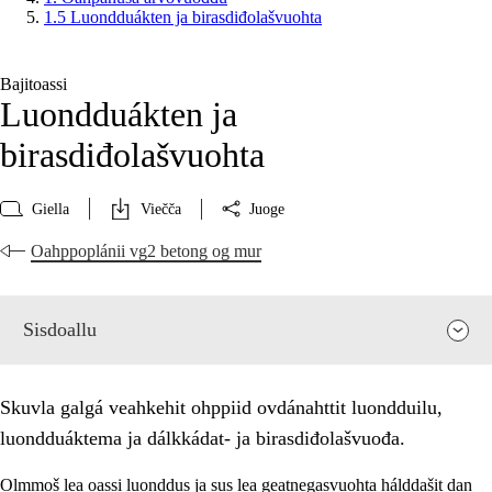
1.5 Luondduákten ja birasdiđolašvuohta
Bajitoassi
Luondduákten ja
birasdiđolašvuohta
Giella
Viečča
Juoge
Oahppoplánii vg2 betong og mur
Sisdoallu
Skuvla galgá veahkehit ohppiid ovdánahttit luondduilu,
luondduáktema ja dálkkádat- ja birasdiđolašvuođa.
Olmmoš lea oassi luonddus ja sus lea geatnegasvuohta hálddašit dan