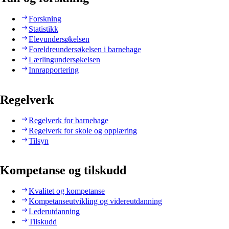
Forskning
Statistikk
Elevundersøkelsen
Foreldreundersøkelsen i barnehage
Lærlingundersøkelsen
Innrapportering
Regelverk
Regelverk for barnehage
Regelverk for skole og opplæring
Tilsyn
Kompetanse og tilskudd
Kvalitet og kompetanse
Kompetanseutvikling og videreutdanning
Lederutdanning
Tilskudd