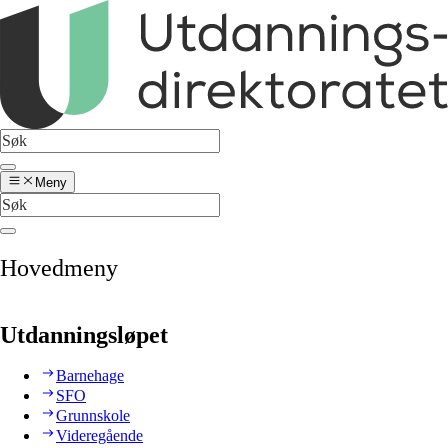
Meny
Hovedmeny
Utdanningsløpet
Barnehage
SFO
Grunnskole
Videregående