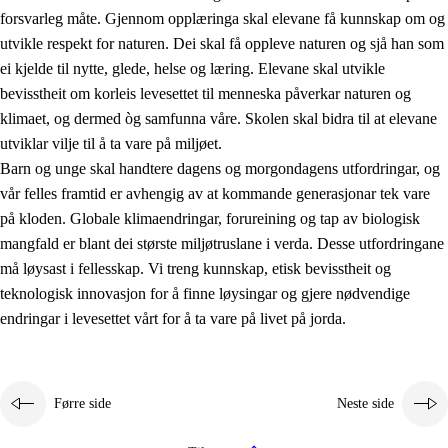
forsvarleg måte. Gjennom opplæringa skal elevane få kunnskap om og
utvikle respekt for naturen. Dei skal få oppleve naturen og sjå han som
ei kjelde til nytte, glede, helse og læring. Elevane skal utvikle
bevisstheit om korleis levesettet til menneska påverkar naturen og
klimaet, og dermed òg samfunna våre. Skolen skal bidra til at elevane
1.
Verdigrunnlaget i opplæringa
utviklar vilje til å ta vare på miljøet.
1.1
Menneskeverdet
Barn og unge skal handtere dagens og morgondagens utfordringar, og
vår felles framtid er avhengig av at kommande generasjonar tek vare
1.2
Identitet og kulturelt mangfald
på kloden. Globale klimaendringar, forureining og tap av biologisk
1.3
Kritisk tenking og etisk bevisstheit
mangfald er blant dei største miljøtruslane i verda. Desse utfordringane
må løysast i fellesskap. Vi treng kunnskap, etisk bevisstheit og
1.4
Skaparglede, engasjement og utforskartrong
teknologisk innovasjon for å finne løysingar og gjere nødvendige
1.5
Respekt for naturen og miljøbevisstheit
endringar i levesettet vårt for å ta vare på livet på jorda.
1.6
Demokrati og medverknad
Førre side
Neste side