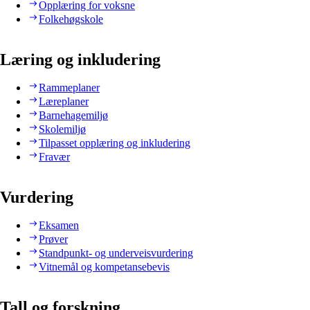
Opplæring for voksne
Folkehøgskole
Læring og inkludering
Rammeplaner
Læreplaner
Barnehagemiljø
Skolemiljø
Tilpasset opplæring og inkludering
Fravær
Vurdering
Eksamen
Prøver
Standpunkt- og underveisvurdering
Vitnemål og kompetansebevis
Tall og forskning