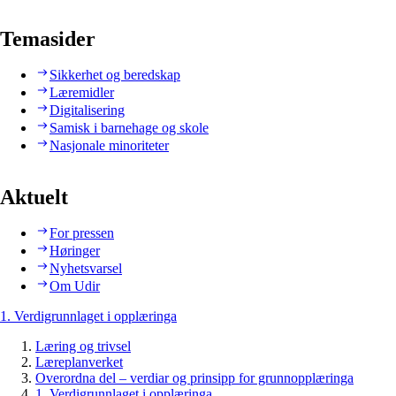
Temasider
Sikkerhet og beredskap
Læremidler
Digitalisering
Samisk i barnehage og skole
Nasjonale minoriteter
Aktuelt
For pressen
Høringer
Nyhetsvarsel
Om Udir
1. Verdigrunnlaget i opplæringa
Læring og trivsel
Læreplanverket
Overordna del – verdiar og prinsipp for grunnopplæringa
1. Verdigrunnlaget i opplæringa