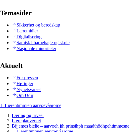
Temasider
Sikkerhet og beredskap
Læremidler
Digitalisering
Samisk i barnehage og skole
Nasjonale minoriteter
Aktuelt
For pressen
Høringer
Nyhetsvarsel
Om Udir
1. Lïerehtimmien aarvoevåarome
Læring og trivsel
Læreplanverket
Bijjemes bielie – aarvoeh jïh prinsihph maadthööhpehtimmesne
1. Lïerehtimmien aarvoevåarome