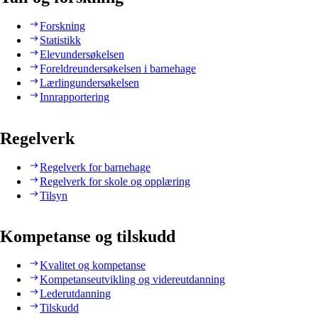
Forskning
Statistikk
Elevundersøkelsen
Foreldreundersøkelsen i barnehage
Lærlingundersøkelsen
Innrapportering
Regelverk
Regelverk for barnehage
Regelverk for skole og opplæring
Tilsyn
Kompetanse og tilskudd
Kvalitet og kompetanse
Kompetanseutvikling og videreutdanning
Lederutdanning
Tilskudd