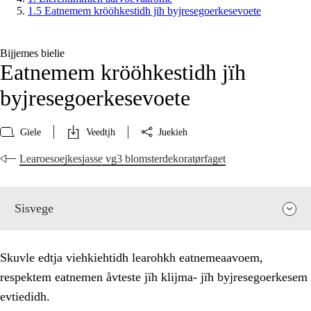
1.5 Eatnemem krööhkestidh jïh byjresegoerkesevoete
Bijjemes bielie
Eatnemem krööhkestidh jïh
byjresegoerkesevoete
Gïele
Veedtjh
Juekieh
Learoesoejkesjasse vg3 blomsterdekoratørfaget
Sisvege
Skuvle edtja viehkiehtidh learohkh eatnemeaavoem,
respektem eatnemen åvteste jïh klijma- jïh byjresegoerkesem
evtiedidh.