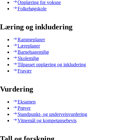
Opplæring for voksne
Folkehøgskole
Læring og inkludering
Rammeplaner
Læreplaner
Barnehagemiljø
Skolemiljø
Tilpasset opplæring og inkludering
Fravær
Vurdering
Eksamen
Prøver
Standpunkt- og underveisvurdering
Vitnemål og kompetansebevis
Tall og forskning