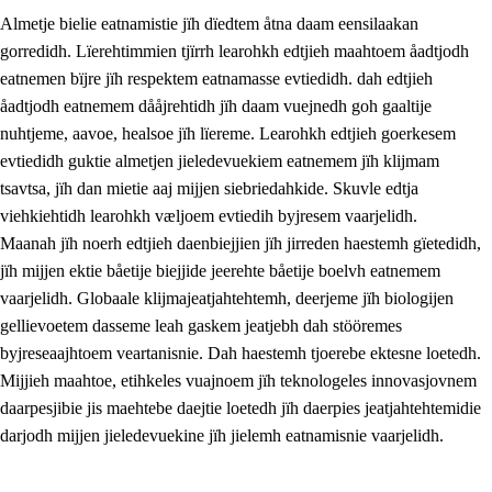
Almetje bielie eatnamistie jïh dïedtem åtna daam eensilaakan
gorredidh. Lïerehtimmien tjïrrh learohkh edtjieh maahtoem åadtjodh
eatnemen bïjre jïh respektem eatnamasse evtiedidh. dah edtjieh
åadtjodh eatnemem dååjrehtidh jïh daam vuejnedh goh gaaltije
nuhtjeme, aavoe, healsoe jïh lïereme. Learohkh edtjieh goerkesem
1.
Lïerehtimmien aarvoevåarome
evtiedidh guktie almetjen jieledevuekiem eatnemem jïh klijmam
1.1
Almetjeaarvoe
tsavtsa, jïh dan mietie aaj mijjen siebriedahkide. Skuvle edtja
viehkiehtidh learohkh væljoem evtiedih byjresem vaarjelidh.
1.2
Identiteete jïh kulturellen gellievoete
Maanah jïh noerh edtjieh daenbiejjien jïh jirreden haestemh gïetedidh,
1.3
Laejhtehks ussjedimmie jïh etihkeles vuajnoe
jïh mijjen ektie båetije biejjide jeerehte båetije boelvh eatnemem
vaarjelidh. Globaale klijmajeatjahtehtemh, deerjeme jïh biologijen
1.4
Skaepiedimmievoeteaavoe, eadtjohkevoete jïh
gellievoetem dasseme leah gaskem jeatjebh dah stööremes
goerehtimmievæljoe
byjreseaajhtoem veartanisnie. Dah haestemh tjoerebe ektesne loetedh.
1.5
Eatnemem krööhkestidh jïh byjresegoerkesevoete
Mijjieh maahtoe, etihkeles vuajnoem jïh teknologeles innovasjovnem
daarpesjibie jis maehtebe daejtie loetedh jïh daerpies jeatjahtehtemidie
1.6
Demokratije jïh meatanårrome
darjodh mijjen jieledevuekine jïh jielemh eatnamisnie vaarjelidh.