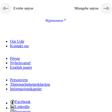
Evtebe sæjroe
Minngebe sæjroe
Bijjemassese
Om Udir
Kontakt oss
Presse
Nyhetsvarsel
English pages
Personvern
Tilgjengelighetserklæring
Informasjonskapsler
Facebook
LinkedIn
Instagram