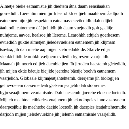
Almetje bielie eatnamistie jïh dïedtem åtna daam eensilaakan
gorredidh. Lïerehtimmien tjïrrh learohkh edtjieh maahtoem åadtjodh
eatnemen bïjre jïh respektem eatnamasse evtiedidh. dah edtjieh
åadtjodh eatnemem dååjrehtidh jïh daam vuejnedh goh gaaltije
nuhtjeme, aavoe, healsoe jïh lïereme. Learohkh edtjieh goerkesem
1.
Lïerehtimmien aarvoevåarome
evtiedidh guktie almetjen jieledevuekiem eatnemem jïh klijmam
1.1
Almetjeaarvoe
tsavtsa, jïh dan mietie aaj mijjen siebriedahkide. Skuvle edtja
viehkiehtidh learohkh væljoem evtiedih byjresem vaarjelidh.
1.2
Identiteete jïh kulturellen gellievoete
Maanah jïh noerh edtjieh daenbiejjien jïh jirreden haestemh gïetedidh,
1.3
Laejhtehks ussjedimmie jïh etihkeles vuajnoe
jïh mijjen ektie båetije biejjide jeerehte båetije boelvh eatnemem
vaarjelidh. Globaale klijmajeatjahtehtemh, deerjeme jïh biologijen
1.4
Skaepiedimmievoeteaavoe, eadtjohkevoete jïh
gellievoetem dasseme leah gaskem jeatjebh dah stööremes
goerehtimmievæljoe
byjreseaajhtoem veartanisnie. Dah haestemh tjoerebe ektesne loetedh.
1.5
Eatnemem krööhkestidh jïh byjresegoerkesevoete
Mijjieh maahtoe, etihkeles vuajnoem jïh teknologeles innovasjovnem
daarpesjibie jis maehtebe daejtie loetedh jïh daerpies jeatjahtehtemidie
1.6
Demokratije jïh meatanårrome
darjodh mijjen jieledevuekine jïh jielemh eatnamisnie vaarjelidh.