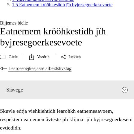
1.5 Eatnemem krööhkestidh jïh byjresegoerkesevoete
Bijjemes bielie
Eatnemem krööhkestidh jïh
byjresegoerkesevoete
Gïele
Veedtjh
Juekieh
Learoesoejkesjasse arbeidslivsfag
Sisvege
Skuvle edtja viehkiehtidh learohkh eatnemeaavoem,
respektem eatnemen åvteste jïh klijma- jïh byjresegoerkesem
evtiedidh.