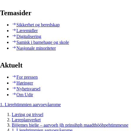
Temasider
Sikkerhet og beredskap
Læremidler
Digitalisering
Samisk i barnehage og skole
Nasjonale minoriteter
Aktuelt
For pressen
Høringer
Nyhetsvarsel
Om Udir
1. Lïerehtimmien aarvoevåarome
Læring og trivsel
Læreplanverket
Bijjemes bielie – aarvoeh jïh prinsihph maadthööhpehtimmesne
1. Lïerehtimmien aarvoevåarome