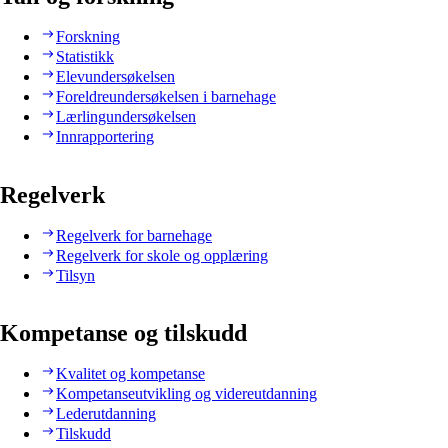
Forskning
Statistikk
Elevundersøkelsen
Foreldreundersøkelsen i barnehage
Lærlingundersøkelsen
Innrapportering
Regelverk
Regelverk for barnehage
Regelverk for skole og opplæring
Tilsyn
Kompetanse og tilskudd
Kvalitet og kompetanse
Kompetanseutvikling og videreutdanning
Lederutdanning
Tilskudd