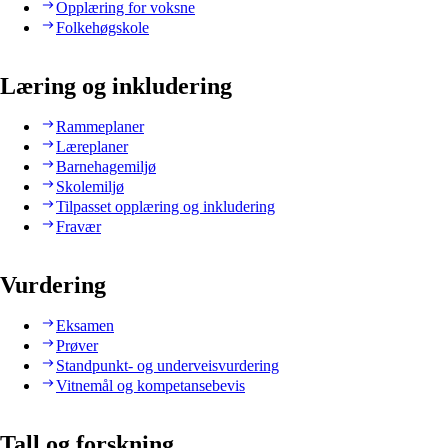
Opplæring for voksne
Folkehøgskole
Læring og inkludering
Rammeplaner
Læreplaner
Barnehagemiljø
Skolemiljø
Tilpasset opplæring og inkludering
Fravær
Vurdering
Eksamen
Prøver
Standpunkt- og underveisvurdering
Vitnemål og kompetansebevis
Tall og forskning