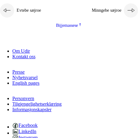
Evtebe sæjroe
Minngebe sæjroe
Bijjemassese
Om Udir
Kontakt oss
Presse
Nyhetsvarsel
English pages
Personvern
Tilgjengelighetserklæring
Informasjonskapsler
Facebook
LinkedIn
Instagram