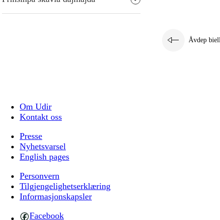
Åvdep biel
Om Udir
Kontakt oss
Presse
Nyhetsvarsel
English pages
Personvern
Tilgjengelighetserklæring
Informasjonskapsler
Facebook