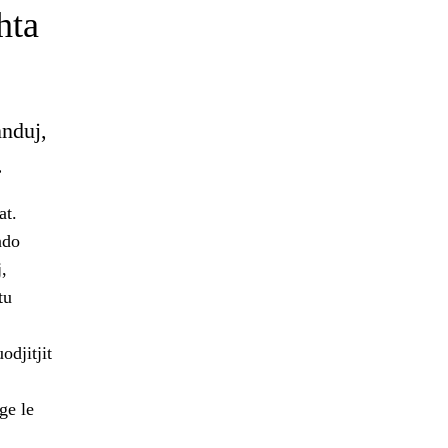
hta
nnduj,
.
at.
ndo
,
tu
odjitjit
ge le