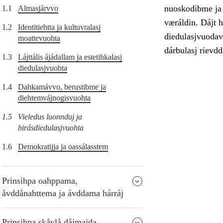
nuoskodibme ja 
1.1
Almasjárvvo
væráldin. Dájt h
1.2
Identitiehtta ja kultuvralasj
diedulasjvuodav 
moattevuohta
dárbulasj rievd
1.3
Lájttális ájádallam ja estetihkalasj
diedulasjvuohta
1.4
Dahkamávvo, berustibme ja
diehtemvájnogisvuohta
1.5
Vieledus luonnduj ja
birásdiedulasjvuohta
1.6
Demokratijja ja oassálasstem
Prinsihpa oahppama,
åvddånahttema ja ávddama hárráj
Prinsihpa skåvlå dåjmajda