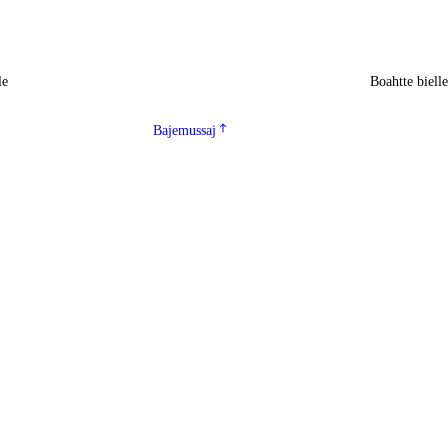
le
Boahtte biell
Bajemussaj