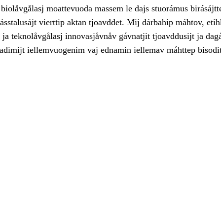
biolåvgålasj moattevuoda massem le dajs stuorámus birásájtt
ásstalusájt vierttip aktan tjoavddet. Mij dárbahip máhtov, etih
ja teknolåvgålasj innovasjåvnåv gávnatjit tjoavddusijt ja dagá
dadimijt iellemvuogenim vaj ednamin iellemav máhttep bisodit