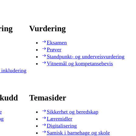
ring
Vurdering
Eksamen
Prøver
Standpunkt- og underveisvurdering
Vitnemål og kompetansebevis
 inkludering
skudd
Temasider
e
Sikkerhet og beredskap
og
Læremidler
Digitalisering
Samisk i barnehage og skole