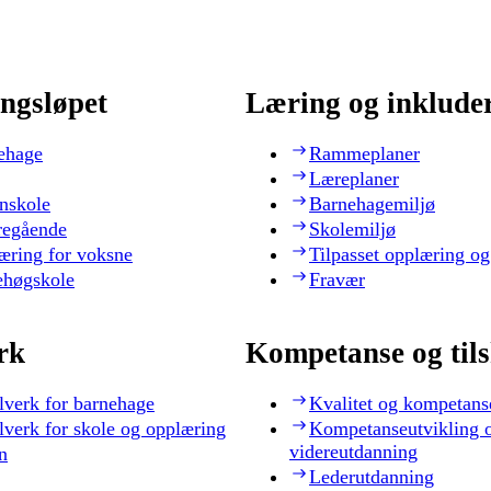
ngsløpet
Læring og inklude
ehage
Rammeplaner
Læreplaner
nskole
Barnehagemiljø
regående
Skolemiljø
æring for voksne
Tilpasset opplæring og
ehøgskole
Fravær
rk
Kompetanse og til
lverk for barnehage
Kvalitet og kompetans
lverk for skole og opplæring
Kompetanseutvikling 
videreutdanning
n
Lederutdanning