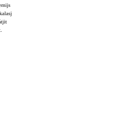
emijs
kalasj
tjit
.