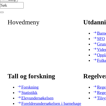
Hovedmeny
Utdanni
Barn
SFO
Grun
Vide
Oppl
Folk
Tall og forskning
Regelve
Forskning
Rege
Statistikk
Rege
Elevundersøkelsen
Tilsy
Foreldreundersøkelsen i barnehage