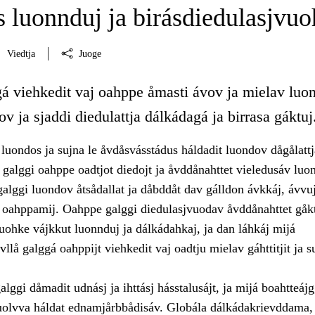
 luonnduj ja birásdiedulasjvuo
Viedtja
Juoge
gá viehkedit vaj oahppe åmasti ávov ja mielav luo
ov ja sjaddi diedulattja dálkádagá ja birrasa gáktuj
luondos ja sujna le åvdåsvásstádus háldadit luondov dågålattj
galggi oahppe oadtjot diedojt ja åvddånahttet vieledusáv luo
alggi luondov åtsådallat ja dåbddåt dav gálldon ávkkáj, ávvuj
a oahppamij. Oahppe galggi diedulasjvuodav åvddånahttet gåk
uohke vájkkut luonnduj ja dálkádahkaj, ja dan láhkáj mijá
llå galggá oahppijt viehkedit vaj oadtju mielav gáhttitjit ja su
lggi dåmadit udnásj ja ihttásj hásstalusájt, ja mijá boahtteájg
uolvva háldat ednamjårbbådisáv. Globála dálkádakrievddama,