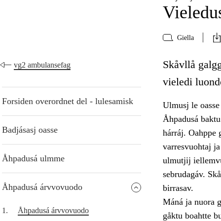
Vieledus
Giella
Skåvllå galg
vg2 ambulansefag
vieledi luond
Forsiden overordnet del - lulesamisk
Ulmusj le oasse 
Åhpadusá baktu 
Badjásasj oasse
hárráj. Oahppe g
varresvuohtaj j
Åhpadusá ulmme
ulmutjij iellemv
sebrudagáv. Skåv
Åhpadusá árvvovuodo
birrasav.
Máná ja nuora ga
1.
Åhpadusá árvvovuodo
gåktu boahtte b