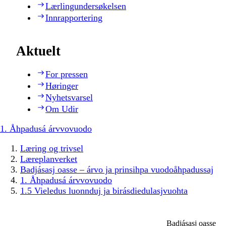
Lærlingundersøkelsen
Innrapportering
Aktuelt
For pressen
Høringer
Nyhetsvarsel
Om Udir
1. Åhpadusá árvvovuodo
Læring og trivsel
Læreplanverket
Badjásasj oasse – árvo ja prinsihpa vuodoåhpadussaj
1. Åhpadusá árvvovuodo
1.5 Vieledus luonnduj ja birásdiedulasjvuohta
Badjásasj oasse