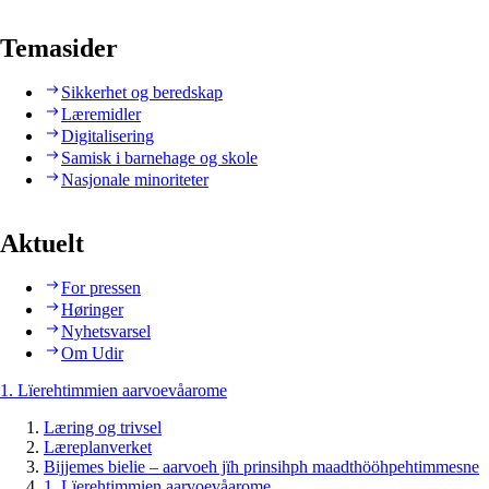
Temasider
Sikkerhet og beredskap
Læremidler
Digitalisering
Samisk i barnehage og skole
Nasjonale minoriteter
Aktuelt
For pressen
Høringer
Nyhetsvarsel
Om Udir
1. Lïerehtimmien aarvoevåarome
Læring og trivsel
Læreplanverket
Bijjemes bielie – aarvoeh jïh prinsihph maadthööhpehtimmesne
1. Lïerehtimmien aarvoevåarome