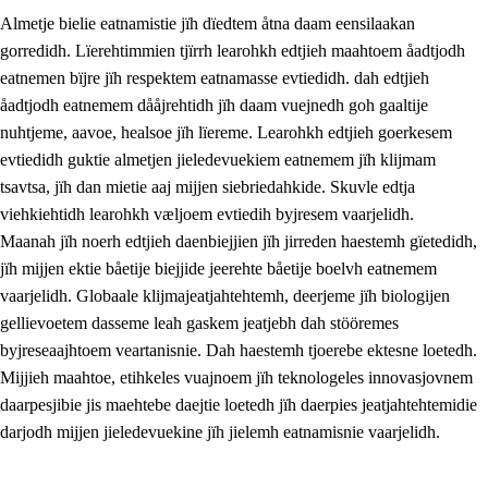
Almetje bielie eatnamistie jïh dïedtem åtna daam eensilaakan
gorredidh. Lïerehtimmien tjïrrh learohkh edtjieh maahtoem åadtjodh
eatnemen bïjre jïh respektem eatnamasse evtiedidh. dah edtjieh
åadtjodh eatnemem dååjrehtidh jïh daam vuejnedh goh gaaltije
nuhtjeme, aavoe, healsoe jïh lïereme. Learohkh edtjieh goerkesem
1.
Lïerehtimmien aarvoevåarome
evtiedidh guktie almetjen jieledevuekiem eatnemem jïh klijmam
1.1
Almetjeaarvoe
tsavtsa, jïh dan mietie aaj mijjen siebriedahkide. Skuvle edtja
viehkiehtidh learohkh væljoem evtiedih byjresem vaarjelidh.
1.2
Identiteete jïh kulturellen gellievoete
Maanah jïh noerh edtjieh daenbiejjien jïh jirreden haestemh gïetedidh,
1.3
Laejhtehks ussjedimmie jïh etihkeles vuajnoe
jïh mijjen ektie båetije biejjide jeerehte båetije boelvh eatnemem
vaarjelidh. Globaale klijmajeatjahtehtemh, deerjeme jïh biologijen
1.4
Skaepiedimmievoeteaavoe, eadtjohkevoete jïh
gellievoetem dasseme leah gaskem jeatjebh dah stööremes
goerehtimmievæljoe
byjreseaajhtoem veartanisnie. Dah haestemh tjoerebe ektesne loetedh.
1.5
Eatnemem krööhkestidh jïh byjresegoerkesevoete
Mijjieh maahtoe, etihkeles vuajnoem jïh teknologeles innovasjovnem
daarpesjibie jis maehtebe daejtie loetedh jïh daerpies jeatjahtehtemidie
1.6
Demokratije jïh meatanårrome
darjodh mijjen jieledevuekine jïh jielemh eatnamisnie vaarjelidh.