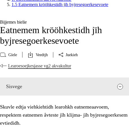
1.5 Eatnemem krööhkestidh jïh byjresegoerkesevoete
Bijjemes bielie
Eatnemem krööhkestidh jïh
byjresegoerkesevoete
Gïele
Veedtjh
Juekieh
Learoesoejkesjasse vg2 akvakultur
Sisvege
Skuvle edtja viehkiehtidh learohkh eatnemeaavoem,
respektem eatnemen åvteste jïh klijma- jïh byjresegoerkesem
evtiedidh.