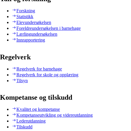
Forskning
Statistikk
Elevundersøkelsen
Foreldreundersøkelsen i barnehage
Lærlingundersøkelsen
Innrapportering
Regelverk
Regelverk for barnehage
Regelverk for skole og opplæring
Tilsyn
Kompetanse og tilskudd
Kvalitet og kompetanse
Kompetanseutvikling og videreutdanning
Lederutdanning
Tilskudd