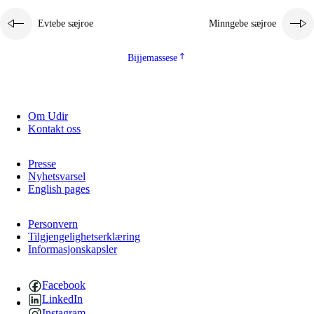
Evtebe sæjroe
Minngebe sæjroe
Bijjemassese
Om Udir
Kontakt oss
Presse
Nyhetsvarsel
English pages
Personvern
Tilgjengelighetserklæring
Informasjonskapsler
Facebook
LinkedIn
Instagram