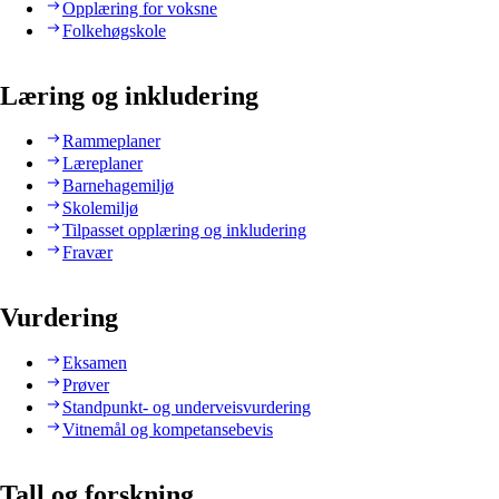
Opplæring for voksne
Folkehøgskole
Læring og inkludering
Rammeplaner
Læreplaner
Barnehagemiljø
Skolemiljø
Tilpasset opplæring og inkludering
Fravær
Vurdering
Eksamen
Prøver
Standpunkt- og underveisvurdering
Vitnemål og kompetansebevis
Tall og forskning