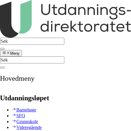
Meny
Hovedmeny
Utdanningsløpet
Barnehage
SFO
Grunnskole
Videregående