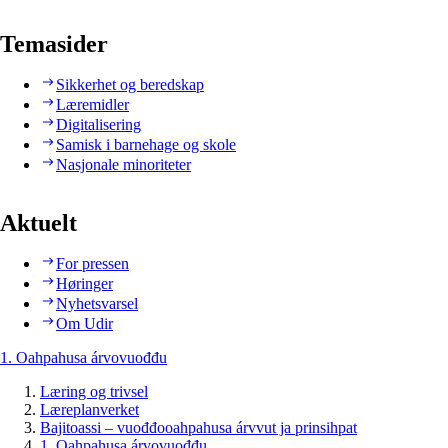
Temasider
Sikkerhet og beredskap
Læremidler
Digitalisering
Samisk i barnehage og skole
Nasjonale minoriteter
Aktuelt
For pressen
Høringer
Nyhetsvarsel
Om Udir
1. Oahpahusa árvovuođđu
Læring og trivsel
Læreplanverket
Bajitoassi – vuođđooahpahusa árvvut ja prinsihpat
1. Oahpahusa árvovuođđu