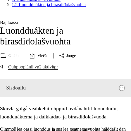
1.5 Luondduákten ja birasdiđolašvuohta
Bajitoassi
Luondduákten ja
birasdiđolašvuohta
Giella
Viečča
Juoge
Oahppoplánii vg2 aktivitør
Sisdoallu
Skuvla galgá veahkehit ohppiid ovdánahttit luondduilu,
luondduáktema ja dálkkádat- ja birasdiđolašvuođa.
Olmmoš lea oassi luonddus ja sus lea geatnegasvuohta hálddašit dan