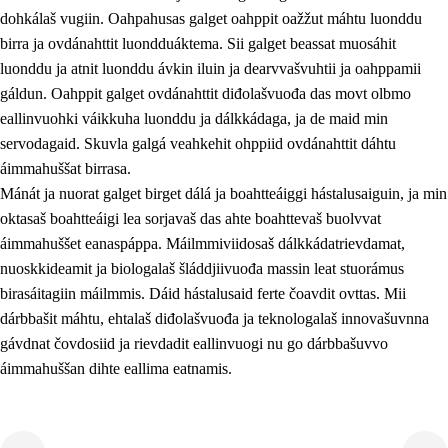
dohkálaš vugiin. Oahpahusas galget oahppit oažžut máhtu luonddu
birra ja ovdánahttit luondduáktema. Sii galget beassat muosáhit
luonddu ja atnit luonddu ávkin iluin ja dearvvašvuhtii ja oahppamii
gáldun. Oahppit galget ovdánahttit diđolašvuođa das movt olbmo
eallinvuohki váikkuha luonddu ja dálkkádaga, ja de maid min
1.
Oahpahusa árvovuođđu
servodagaid. Skuvla galgá veahkehit ohppiid ovdánahttit dáhtu
1.1
Olmmošárvu
áimmahuššat birrasa.
Mánát ja nuorat galget birget dálá ja boahtteáiggi hástalusaiguin, ja min
1.2
Identitehta ja kultuvrralaš girjáivuohta
oktasaš boahtteáigi lea sorjavaš das ahte boahttevaš buolvvat
1.3
Kritihkalaš jurddašeapmi ja ehtalaš diđolašvuohta
áimmahuššet eanaspáppa. Máilmmiviidosaš dálkkádatrievdamat,
nuoskkideamit ja biologalaš šláddjiivuođa massin leat stuorámus
1.4
Hutkanillu, beroštupmi ja suokkardanhuovva
birasáitagiin máilmmis. Dáid hástalusaid ferte čoavdit ovttas. Mii
1.5
Luondduákten ja birasdiđolašvuohta
dárbbašit máhtu, ehtalaš diđolašvuođa ja teknologalaš innovašuvnna
gávdnat čovdosiid ja rievdadit eallinvuogi nu go dárbbašuvvo
1.6
Demokratiija ja mielváikkuheapmi
áimmahuššan dihte eallima eatnamis.