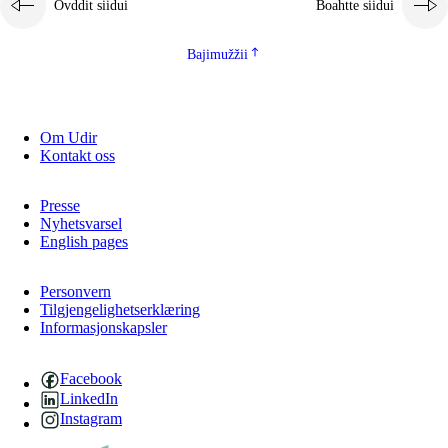
Ovddit siidui
Boahtte siidui
Bajimužžii
Om Udir
Kontakt oss
Presse
Nyhetsvarsel
English pages
Personvern
Tilgjengelighetserklæring
Informasjonskapsler
Facebook
LinkedIn
Instagram