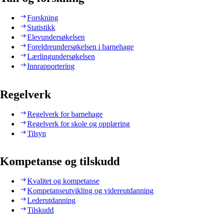
Forskning
Statistikk
Elevundersøkelsen
Foreldreundersøkelsen i barnehage
Lærlingundersøkelsen
Innrapportering
Regelverk
Regelverk for barnehage
Regelverk for skole og opplæring
Tilsyn
Kompetanse og tilskudd
Kvalitet og kompetanse
Kompetanseutvikling og videreutdanning
Lederutdanning
Tilskudd