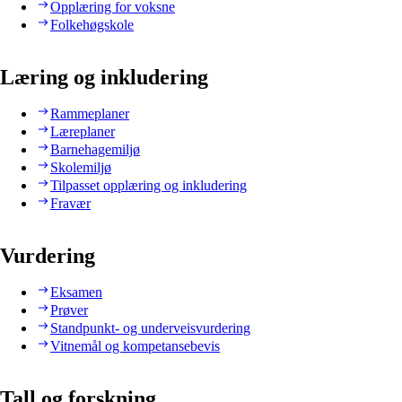
Opplæring for voksne
Folkehøgskole
Læring og inkludering
Rammeplaner
Læreplaner
Barnehagemiljø
Skolemiljø
Tilpasset opplæring og inkludering
Fravær
Vurdering
Eksamen
Prøver
Standpunkt- og underveisvurdering
Vitnemål og kompetansebevis
Tall og forskning