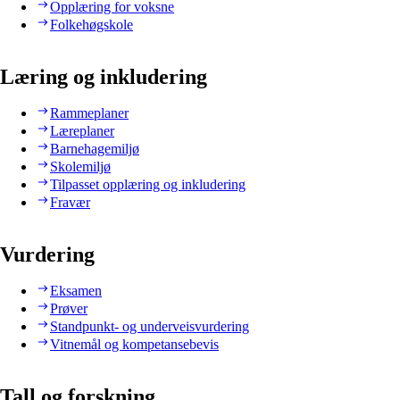
Opplæring for voksne
Folkehøgskole
Læring og inkludering
Rammeplaner
Læreplaner
Barnehagemiljø
Skolemiljø
Tilpasset opplæring og inkludering
Fravær
Vurdering
Eksamen
Prøver
Standpunkt- og underveisvurdering
Vitnemål og kompetansebevis
Tall og forskning