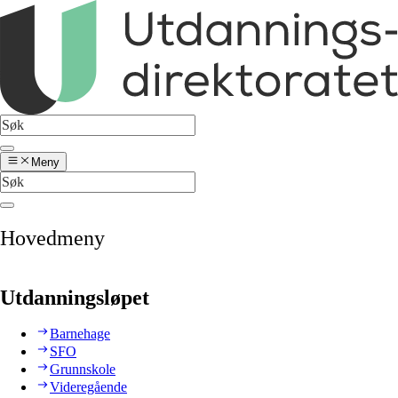
Meny
Hovedmeny
Utdanningsløpet
Barnehage
SFO
Grunnskole
Videregående