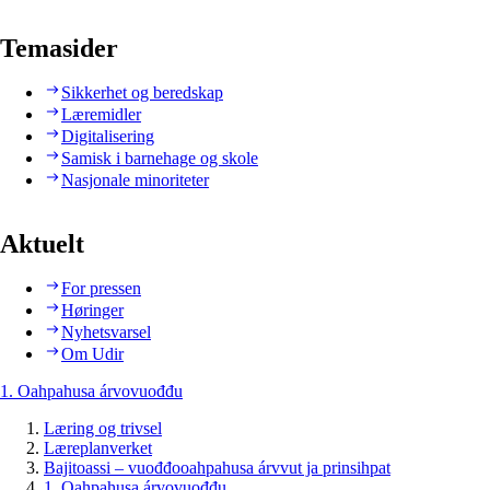
Temasider
Sikkerhet og beredskap
Læremidler
Digitalisering
Samisk i barnehage og skole
Nasjonale minoriteter
Aktuelt
For pressen
Høringer
Nyhetsvarsel
Om Udir
1. Oahpahusa árvovuođđu
Læring og trivsel
Læreplanverket
Bajitoassi – vuođđooahpahusa árvvut ja prinsihpat
1. Oahpahusa árvovuođđu