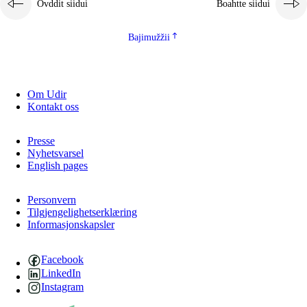
Ovddit siidui
Boahtte siidui
Bajimužžii
Om Udir
Kontakt oss
Presse
Nyhetsvarsel
English pages
Personvern
Tilgjengelighetserklæring
Informasjonskapsler
Facebook
LinkedIn
Instagram