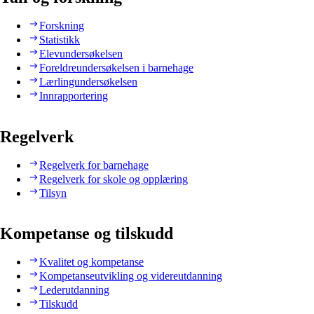
Forskning
Statistikk
Elevundersøkelsen
Foreldreundersøkelsen i barnehage
Lærlingundersøkelsen
Innrapportering
Regelverk
Regelverk for barnehage
Regelverk for skole og opplæring
Tilsyn
Kompetanse og tilskudd
Kvalitet og kompetanse
Kompetanseutvikling og videreutdanning
Lederutdanning
Tilskudd