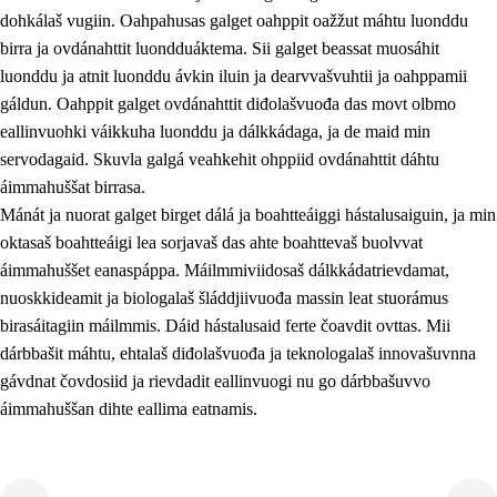
dohkálaš vugiin. Oahpahusas galget oahppit oažžut máhtu luonddu
birra ja ovdánahttit luondduáktema. Sii galget beassat muosáhit
luonddu ja atnit luonddu ávkin iluin ja dearvvašvuhtii ja oahppamii
gáldun. Oahppit galget ovdánahttit diđolašvuođa das movt olbmo
eallinvuohki váikkuha luonddu ja dálkkádaga, ja de maid min
1.
Oahpahusa árvovuođđu
servodagaid. Skuvla galgá veahkehit ohppiid ovdánahttit dáhtu
1.1
Olmmošárvu
áimmahuššat birrasa.
Mánát ja nuorat galget birget dálá ja boahtteáiggi hástalusaiguin, ja min
1.2
Identitehta ja kultuvrralaš girjáivuohta
oktasaš boahtteáigi lea sorjavaš das ahte boahttevaš buolvvat
1.3
Kritihkalaš jurddašeapmi ja ehtalaš diđolašvuohta
áimmahuššet eanaspáppa. Máilmmiviidosaš dálkkádatrievdamat,
nuoskkideamit ja biologalaš šláddjiivuođa massin leat stuorámus
1.4
Hutkanillu, beroštupmi ja suokkardanhuovva
birasáitagiin máilmmis. Dáid hástalusaid ferte čoavdit ovttas. Mii
1.5
Luondduákten ja birasdiđolašvuohta
dárbbašit máhtu, ehtalaš diđolašvuođa ja teknologalaš innovašuvnna
gávdnat čovdosiid ja rievdadit eallinvuogi nu go dárbbašuvvo
1.6
Demokratiija ja mielváikkuheapmi
áimmahuššan dihte eallima eatnamis.