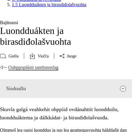
1.5 Luondduákten ja birasdiđolašvuohta
Bajitoassi
Luondduákten ja
birasdiđolašvuohta
Giella
Viečča
Juoge
Oahppoplánii samfunnsfag
Sisdoallu
Skuvla galgá veahkehit ohppiid ovdánahttit luondduilu,
luondduáktema ja dálkkádat- ja birasdiđolašvuođa.
Olmmoš lea oassi luonddus ja sus lea geatnegasvuohta hálddašit dan