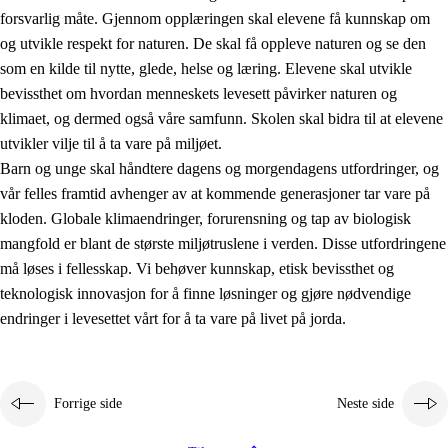
forsvarlig måte. Gjennom opplæringen skal elevene få kunnskap om
og utvikle respekt for naturen. De skal få oppleve naturen og se den
som en kilde til nytte, glede, helse og læring. Elevene skal utvikle
bevissthet om hvordan menneskets levesett påvirker naturen og
klimaet, og dermed også våre samfunn. Skolen skal bidra til at elevene
1.
Opplæringens verdigrunnlag
utvikler vilje til å ta vare på miljøet.
1.1
Menneskeverdet
Barn og unge skal håndtere dagens og morgendagens utfordringer, og
vår felles framtid avhenger av at kommende generasjoner tar vare på
1.2
Identitet og kulturelt mangfold
kloden. Globale klimaendringer, forurensning og tap av biologisk
1.3
Kritisk tenkning og etisk bevissthet
mangfold er blant de største miljøtruslene i verden. Disse utfordringene
må løses i fellesskap. Vi behøver kunnskap, etisk bevissthet og
1.4
Skaperglede, engasjement og utforskertrang
teknologisk innovasjon for å finne løsninger og gjøre nødvendige
1.5
Respekt for naturen og miljøbevissthet
endringer i levesettet vårt for å ta vare på livet på jorda.
1.6
Demokrati og medvirkning
Forrige side
Neste side