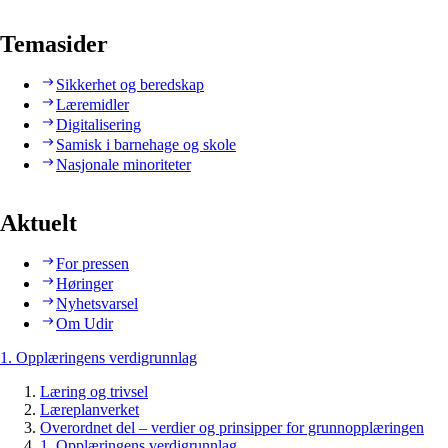
Temasider
Sikkerhet og beredskap
Læremidler
Digitalisering
Samisk i barnehage og skole
Nasjonale minoriteter
Aktuelt
For pressen
Høringer
Nyhetsvarsel
Om Udir
1. Opplæringens verdigrunnlag
Læring og trivsel
Læreplanverket
Overordnet del – verdier og prinsipper for grunnopplæringen
1. Opplæringens verdigrunnlag