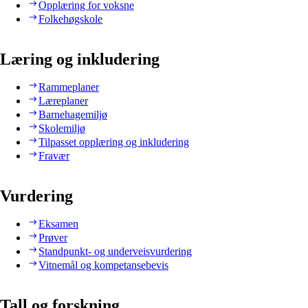
Opplæring for voksne
Folkehøgskole
Læring og inkludering
Rammeplaner
Læreplaner
Barnehagemiljø
Skolemiljø
Tilpasset opplæring og inkludering
Fravær
Vurdering
Eksamen
Prøver
Standpunkt- og underveisvurdering
Vitnemål og kompetansebevis
Tall og forskning