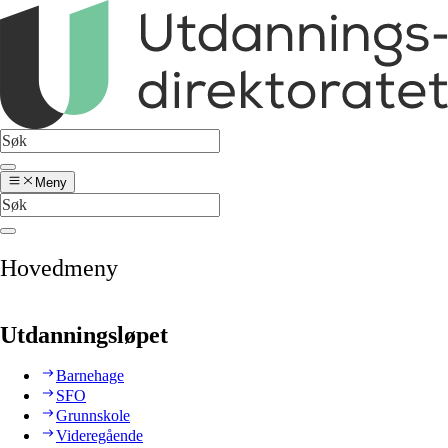
Meny
Hovedmeny
Utdanningsløpet
Barnehage
SFO
Grunnskole
Videregående