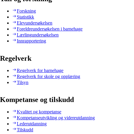
Forskning
Statistikk
Elevundersøkelsen
Foreldreundersøkelsen i barnehage
Lærlingundersøkelsen
Innrapportering
Regelverk
Regelverk for barnehage
Regelverk for skole og opplæring
Tilsyn
Kompetanse og tilskudd
Kvalitet og kompetanse
Kompetanseutvikling og videreutdanning
Lederutdanning
Tilskudd