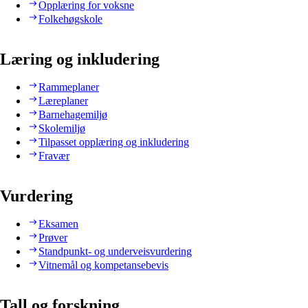
Opplæring for voksne
Folkehøgskole
Læring og inkludering
Rammeplaner
Læreplaner
Barnehagemiljø
Skolemiljø
Tilpasset opplæring og inkludering
Fravær
Vurdering
Eksamen
Prøver
Standpunkt- og underveisvurdering
Vitnemål og kompetansebevis
Tall og forskning