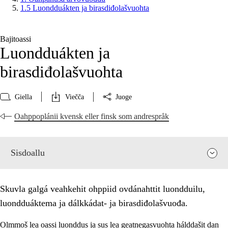
1.5 Luondduákten ja birasdiđolašvuohta
Bajitoassi
Luondduákten ja
birasdiđolašvuohta
Giella
Viečča
Juoge
Oahppoplánii kvensk eller finsk som andrespråk
Sisdoallu
Skuvla galgá veahkehit ohppiid ovdánahttit luondduilu,
luondduáktema ja dálkkádat- ja birasdiđolašvuođa.
Olmmoš lea oassi luonddus ja sus lea geatnegasvuohta hálddašit dan