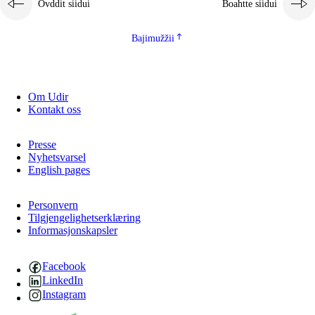
Ovddit siidui
Boahtte siidui
Bajimužžii
Om Udir
Kontakt oss
Presse
Nyhetsvarsel
English pages
Personvern
Tilgjengelighetserklæring
Informasjonskapsler
Facebook
LinkedIn
Instagram