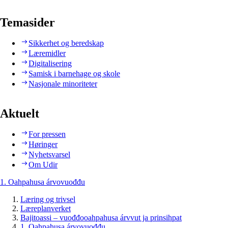
Temasider
Sikkerhet og beredskap
Læremidler
Digitalisering
Samisk i barnehage og skole
Nasjonale minoriteter
Aktuelt
For pressen
Høringer
Nyhetsvarsel
Om Udir
1. Oahpahusa árvovuođđu
Læring og trivsel
Læreplanverket
Bajitoassi – vuođđooahpahusa árvvut ja prinsihpat
1. Oahpahusa árvovuođđu