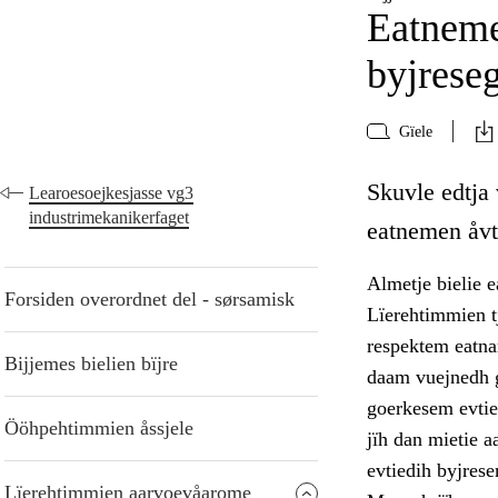
Eatneme
byjrese
Gïele
Skuvle edtja
Learoesoejkesjasse vg3
industrimekanikerfaget
eatnemen åvte
Almetje bielie e
Forsiden overordnet del - sørsamisk
Lïerehtimmien t
respektem eatna
Bijjemes bielien bïjre
daam vuejnedh g
goerkesem evtie
Ööhpehtimmien åssjele
jïh dan mietie a
evtiedih byjrese
Lïerehtimmien aarvoevåarome