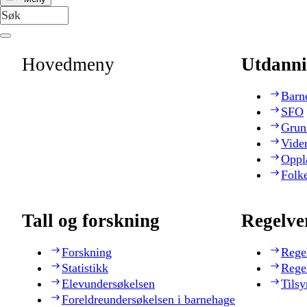
Hovedmeny
Utdanni
Barn
SFO
Grun
Vide
Oppl
Folk
Tall og forskning
Regelve
Forskning
Rege
Statistikk
Rege
Elevundersøkelsen
Tilsy
Foreldreundersøkelsen i barnehage