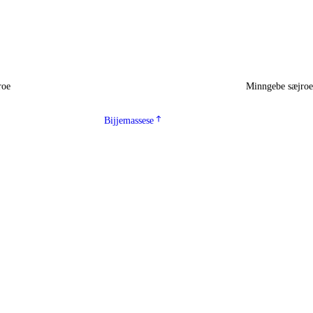
roe
Minngebe sæjro
Bijjemassese