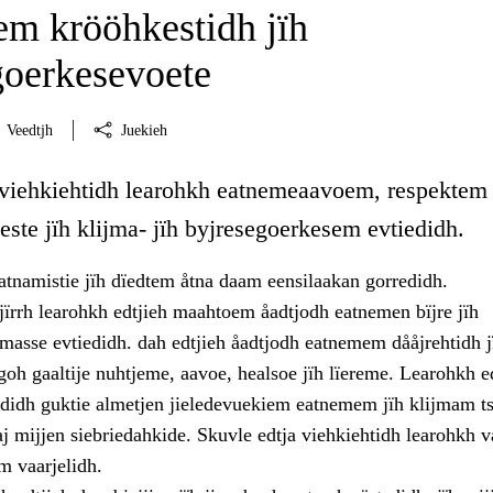
m krööhkestidh jïh
goerkesevoete
Veedtjh
Juekieh
 viehkiehtidh learohkh eatnemeaavoem, respektem
ste jïh klijma- jïh byjresegoerkesem evtiedidh.
atnamistie jïh dïedtem åtna daam eensilaakan gorredidh.
jïrrh learohkh edtjieh maahtoem åadtjodh eatnemen bïjre jïh
masse evtiedidh. dah edtjieh åadtjodh eatnemem dååjrehtidh j
oh gaaltije nuhtjeme, aavoe, healsoe jïh lïereme. Learohkh e
didh guktie almetjen jieledevuekiem eatnemem jïh klijmam ts
aj mijjen siebriedahkide. Skuvle edtja viehkiehtidh learohkh 
m vaarjelidh.