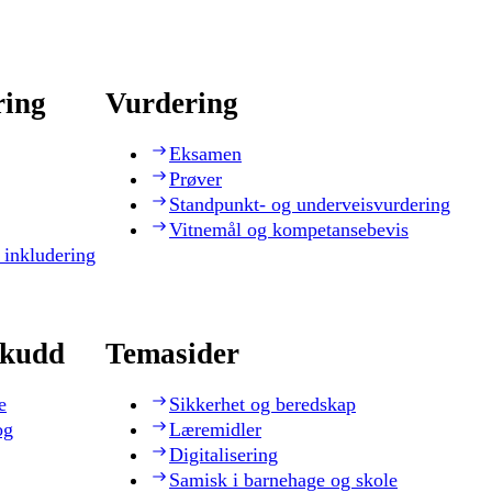
ring
Vurdering
Eksamen
Prøver
Standpunkt- og underveisvurdering
Vitnemål og kompetansebevis
 inkludering
skudd
Temasider
e
Sikkerhet og beredskap
og
Læremidler
Digitalisering
Samisk i barnehage og skole