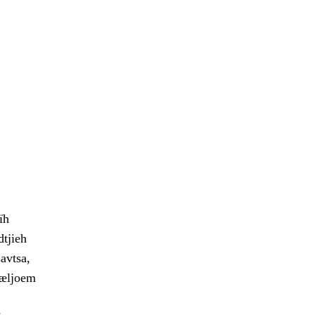
ïh
dtjieh
avtsa,
væljoem