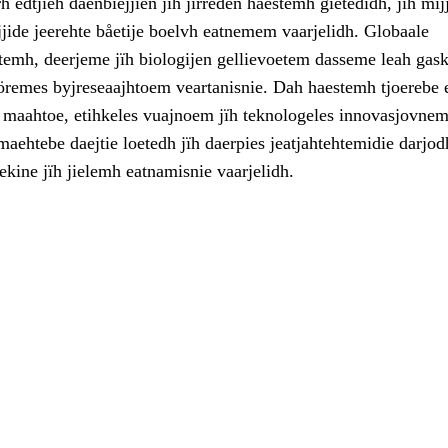
 edtjieh daenbiejjien jïh jirreden haestemh gïetedidh, jïh mij
ejjide jeerehte båetije boelvh eatnemem vaarjelidh. Globaale
htemh, deerjeme jïh biologijen gellievoetem dasseme leah gas
ööremes byjreseaajhtoem veartanisnie. Dah haestemh tjoerebe 
h maahtoe, etihkeles vuajnoem jïh teknologeles innovasjovne
 maehtebe daejtie loetedh jïh daerpies jeatjahtehtemidie darjod
ekine jïh jielemh eatnamisnie vaarjelidh.