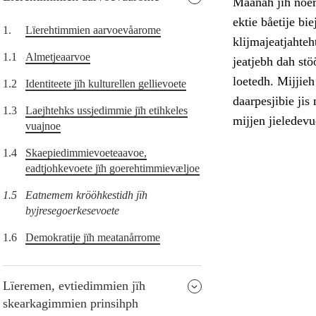
Maanah jïh noerh
ektie båetije bi
1.
Lïerehtimmien aarvoevåarome
klijmajeatjahte
1.1
Almetjeaarvoe
jeatjebh dah st
loetedh. Mijjie
1.2
Identiteete jïh kulturellen gellievoete
daarpesjibie jis
1.3
Laejhtehks ussjedimmie jïh etihkeles
mijjen jieledevu
vuajnoe
1.4
Skaepiedimmievoeteaavoe,
eadtjohkevoete jïh goerehtimmievæljoe
1.5
Eatnemem krööhkestidh jïh
byjresegoerkesevoete
1.6
Demokratije jïh meatanårrome
Lïeremen, evtiedimmien jïh
skearkagimmien prinsihph