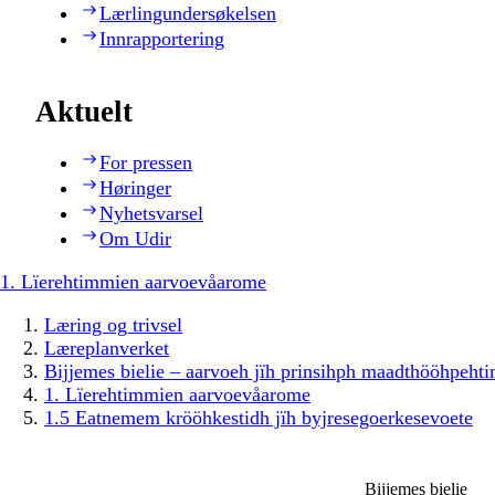
Lærlingundersøkelsen
Innrapportering
Aktuelt
For pressen
Høringer
Nyhetsvarsel
Om Udir
1. Lïerehtimmien aarvoevåarome
Læring og trivsel
Læreplanverket
Bijjemes bielie – aarvoeh jïh prinsihph maadthööhpeh
1. Lïerehtimmien aarvoevåarome
1.5 Eatnemem krööhkestidh jïh byjresegoerkesevoete
Bijjemes bielie