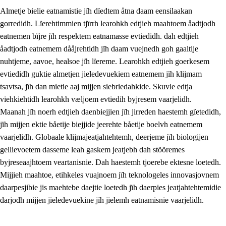
Almetje bielie eatnamistie jïh dïedtem åtna daam eensilaakan
gorredidh. Lïerehtimmien tjïrrh learohkh edtjieh maahtoem åadtjodh
eatnemen bïjre jïh respektem eatnamasse evtiedidh. dah edtjieh
åadtjodh eatnemem dååjrehtidh jïh daam vuejnedh goh gaaltije
nuhtjeme, aavoe, healsoe jïh lïereme. Learohkh edtjieh goerkesem
1.
Lïerehtimmien aarvoevåarome
evtiedidh guktie almetjen jieledevuekiem eatnemem jïh klijmam
1.1
Almetjeaarvoe
tsavtsa, jïh dan mietie aaj mijjen siebriedahkide. Skuvle edtja
viehkiehtidh learohkh væljoem evtiedih byjresem vaarjelidh.
1.2
Identiteete jïh kulturellen gellievoete
Maanah jïh noerh edtjieh daenbiejjien jïh jirreden haestemh gïetedidh,
1.3
Laejhtehks ussjedimmie jïh etihkeles vuajnoe
jïh mijjen ektie båetije biejjide jeerehte båetije boelvh eatnemem
vaarjelidh. Globaale klijmajeatjahtehtemh, deerjeme jïh biologijen
1.4
Skaepiedimmievoeteaavoe, eadtjohkevoete jïh
gellievoetem dasseme leah gaskem jeatjebh dah stööremes
goerehtimmievæljoe
byjreseaajhtoem veartanisnie. Dah haestemh tjoerebe ektesne loetedh.
1.5
Eatnemem krööhkestidh jïh byjresegoerkesevoete
Mijjieh maahtoe, etihkeles vuajnoem jïh teknologeles innovasjovnem
daarpesjibie jis maehtebe daejtie loetedh jïh daerpies jeatjahtehtemidie
1.6
Demokratije jïh meatanårrome
darjodh mijjen jieledevuekine jïh jielemh eatnamisnie vaarjelidh.