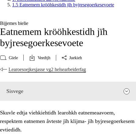
1.5 Eatnemem krööhkestidh jïh byjresegoerkesevoete
Bijjemes bielie
Eatnemem krööhkestidh jïh
byjresegoerkesevoete
Gïele
Veedtjh
Juekieh
Learoesoejkesjasse vg2 helsearbeiderfag
Sisvege
Skuvle edtja viehkiehtidh learohkh eatnemeaavoem,
respektem eatnemen åvteste jïh klijma- jïh byjresegoerkesem
evtiedidh.