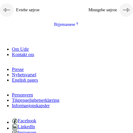
Evtebe sæjroe
Minngebe sæjroe
Bijjemassese
Om Udir
Kontakt oss
Presse
Nyhetsvarsel
English pages
Personvern
Tilgjengelighetserklæring
Informasjonskapsler
Facebook
LinkedIn
Instagram