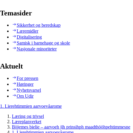
Temasider
Sikkerhet og beredskap
Læremidler
Digitalisering
Samisk i barnehage og skole
Nasjonale minoriteter
Aktuelt
For pressen
Høringer
Nyhetsvarsel
Om Udir
1. Lïerehtimmien aarvoevåarome
Læring og trivsel
Læreplanverket
Bijjemes bielie – aarvoeh jïh prinsihph maadthööhpehtimmesne
1. Lïerehtimmien aarvoevåarome