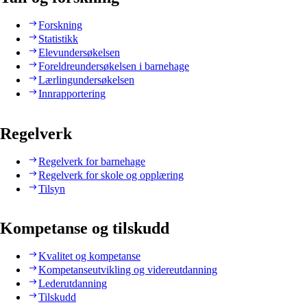
Forskning
Statistikk
Elevundersøkelsen
Foreldreundersøkelsen i barnehage
Lærlingundersøkelsen
Innrapportering
Regelverk
Regelverk for barnehage
Regelverk for skole og opplæring
Tilsyn
Kompetanse og tilskudd
Kvalitet og kompetanse
Kompetanseutvikling og videreutdanning
Lederutdanning
Tilskudd