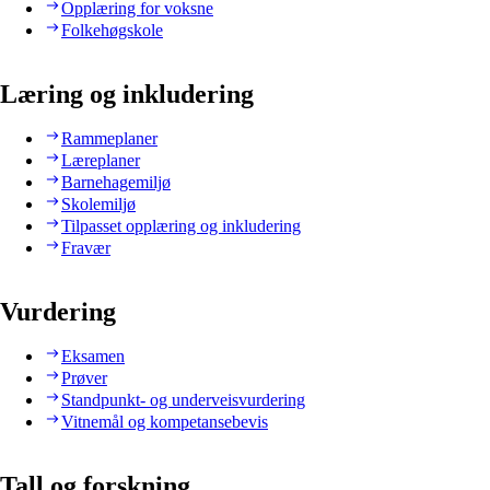
Opplæring for voksne
Folkehøgskole
Læring og inkludering
Rammeplaner
Læreplaner
Barnehagemiljø
Skolemiljø
Tilpasset opplæring og inkludering
Fravær
Vurdering
Eksamen
Prøver
Standpunkt- og underveisvurdering
Vitnemål og kompetansebevis
Tall og forskning