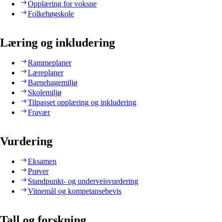
Opplæring for voksne
Folkehøgskole
Læring og inkludering
Rammeplaner
Læreplaner
Barnehagemiljø
Skolemiljø
Tilpasset opplæring og inkludering
Fravær
Vurdering
Eksamen
Prøver
Standpunkt- og underveisvurdering
Vitnemål og kompetansebevis
Tall og forskning