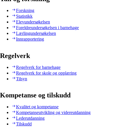
Forskning
Statistikk
Elevundersøkelsen
Foreldreundersøkelsen i barnehage
Lærlingundersøkelsen
Innrapportering
Regelverk
Regelverk for barnehage
Regelverk for skole og opplæring
Tilsyn
Kompetanse og tilskudd
Kvalitet og kompetanse
Kompetanseutvikling og videreutdanning
Lederutdanning
Tilskudd