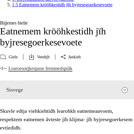
1.5 Eatnemem krööhkestidh jïh byjresegoerkesevoete
Bijjemes bielie
Eatnemem krööhkestidh jïh
byjresegoerkesevoete
Gïele
Veedtjh
Juekieh
Learoesoejkesjasse fremmedspråk
Sisvege
Skuvle edtja viehkiehtidh learohkh eatnemeaavoem,
respektem eatnemen åvteste jïh klijma- jïh byjresegoerkesem
evtiedidh.