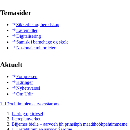
Temasider
Sikkerhet og beredskap
Læremidler
Digitalisering
Samisk i barnehage og skole
Nasjonale minoriteter
Aktuelt
For pressen
Høringer
Nyhetsvarsel
Om Udir
1. Lïerehtimmien aarvoevåarome
Læring og trivsel
Læreplanverket
Bijjemes bielie – aarvoeh jïh prinsihph maadthööhpehtimmesne
1. Lïerehtimmien aarvoevåarome