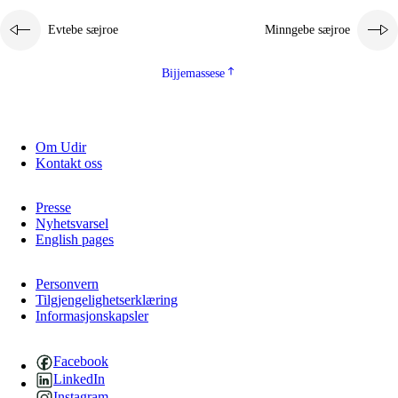
Evtebe sæjroe
Minngebe sæjroe
Bijjemassese
Om Udir
Kontakt oss
Presse
Nyhetsvarsel
English pages
Personvern
Tilgjengelighetserklæring
Informasjonskapsler
Facebook
LinkedIn
Instagram