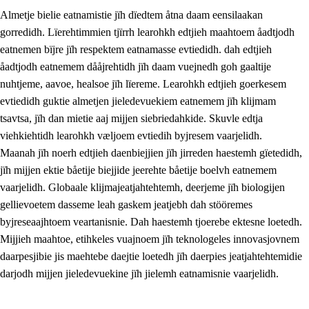
Almetje bielie eatnamistie jïh dïedtem åtna daam eensilaakan
gorredidh. Lïerehtimmien tjïrrh learohkh edtjieh maahtoem åadtjodh
eatnemen bïjre jïh respektem eatnamasse evtiedidh. dah edtjieh
åadtjodh eatnemem dååjrehtidh jïh daam vuejnedh goh gaaltije
nuhtjeme, aavoe, healsoe jïh lïereme. Learohkh edtjieh goerkesem
1.
Lïerehtimmien aarvoevåarome
evtiedidh guktie almetjen jieledevuekiem eatnemem jïh klijmam
1.1
Almetjeaarvoe
tsavtsa, jïh dan mietie aaj mijjen siebriedahkide. Skuvle edtja
viehkiehtidh learohkh væljoem evtiedih byjresem vaarjelidh.
1.2
Identiteete jïh kulturellen gellievoete
Maanah jïh noerh edtjieh daenbiejjien jïh jirreden haestemh gïetedidh,
1.3
Laejhtehks ussjedimmie jïh etihkeles vuajnoe
jïh mijjen ektie båetije biejjide jeerehte båetije boelvh eatnemem
vaarjelidh. Globaale klijmajeatjahtehtemh, deerjeme jïh biologijen
1.4
Skaepiedimmievoeteaavoe, eadtjohkevoete jïh
gellievoetem dasseme leah gaskem jeatjebh dah stööremes
goerehtimmievæljoe
byjreseaajhtoem veartanisnie. Dah haestemh tjoerebe ektesne loetedh.
1.5
Eatnemem krööhkestidh jïh byjresegoerkesevoete
Mijjieh maahtoe, etihkeles vuajnoem jïh teknologeles innovasjovnem
daarpesjibie jis maehtebe daejtie loetedh jïh daerpies jeatjahtehtemidie
1.6
Demokratije jïh meatanårrome
darjodh mijjen jieledevuekine jïh jielemh eatnamisnie vaarjelidh.