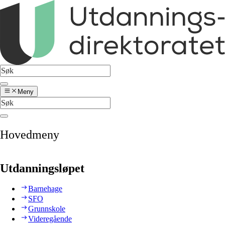
Meny
Hovedmeny
Utdanningsløpet
Barnehage
SFO
Grunnskole
Videregående