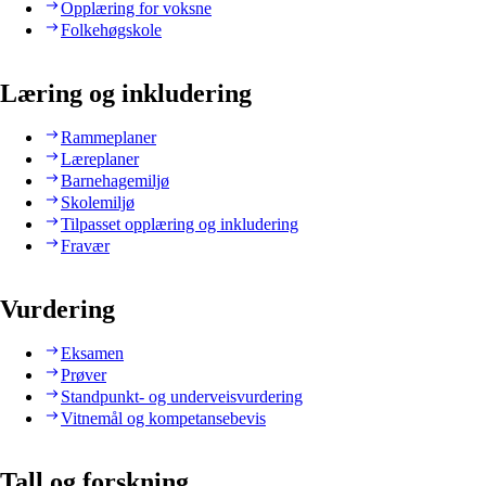
Opplæring for voksne
Folkehøgskole
Læring og inkludering
Rammeplaner
Læreplaner
Barnehagemiljø
Skolemiljø
Tilpasset opplæring og inkludering
Fravær
Vurdering
Eksamen
Prøver
Standpunkt- og underveisvurdering
Vitnemål og kompetansebevis
Tall og forskning