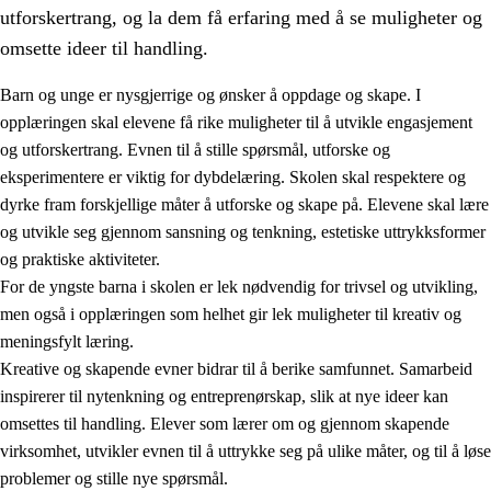
utforskertrang, og la dem få erfaring med å se muligheter og
omsette ideer til handling.
Barn og unge er nysgjerrige og ønsker å oppdage og skape. I
opplæringen skal elevene få rike muligheter til å utvikle engasjement
1.
Opplæringens verdigrunnlag
og utforskertrang. Evnen til å stille spørsmål, utforske og
eksperimentere er viktig for dybdelæring. Skolen skal respektere og
1.1
Menneskeverdet
dyrke fram forskjellige måter å utforske og skape på. Elevene skal lære
1.2
Identitet og kulturelt mangfold
og utvikle seg gjennom sansning og tenkning, estetiske uttrykksformer
og praktiske aktiviteter.
1.3
Kritisk tenkning og etisk bevissthet
For de yngste barna i skolen er lek nødvendig for trivsel og utvikling,
1.4
Skaperglede, engasjement og utforskertrang
men også i opplæringen som helhet gir lek muligheter til kreativ og
meningsfylt læring.
1.5
Respekt for naturen og miljøbevissthet
Kreative og skapende evner bidrar til å berike samfunnet. Samarbeid
1.6
Demokrati og medvirkning
inspirerer til nytenkning og entreprenørskap, slik at nye ideer kan
omsettes til handling. Elever som lærer om og gjennom skapende
virksomhet, utvikler evnen til å uttrykke seg på ulike måter, og til å løse
problemer og stille nye spørsmål.