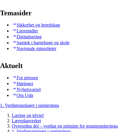
Temasider
Sikkerhet og beredskap
Læremidler
Digitalisering
Samisk i barnehage og skole
Nasjonale minoriteter
Aktuelt
For pressen
Høringer
Nyhetsvarsel
Om Udir
1. Verdigrunnlaget i opplæringa
Læring og trivsel
Læreplanverket
Overordna del – verdiar og prinsipp for grunnopplæringa
1. Verdigrunnlaget i opplæringa