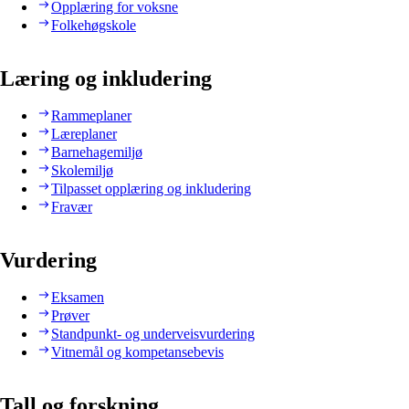
Opplæring for voksne
Folkehøgskole
Læring og inkludering
Rammeplaner
Læreplaner
Barnehagemiljø
Skolemiljø
Tilpasset opplæring og inkludering
Fravær
Vurdering
Eksamen
Prøver
Standpunkt- og underveisvurdering
Vitnemål og kompetansebevis
Tall og forskning