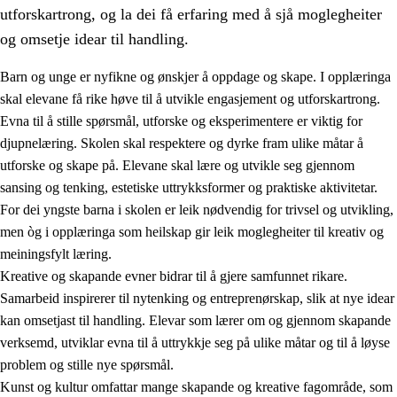
utforskartrong, og la dei få erfaring med å sjå moglegheiter
og omsetje idear til handling.
Barn og unge er nyfikne og ønskjer å oppdage og skape. I opplæringa
skal elevane få rike høve til å utvikle engasjement og utforskartrong.
1.
Verdigrunnlaget i opplæringa
Evna til å stille spørsmål, utforske og eksperimentere er viktig for
djupnelæring. Skolen skal respektere og dyrke fram ulike måtar å
1.1
Menneskeverdet
utforske og skape på. Elevane skal lære og utvikle seg gjennom
1.2
Identitet og kulturelt mangfald
sansing og tenking, estetiske uttrykksformer og praktiske aktivitetar.
For dei yngste barna i skolen er leik nødvendig for trivsel og utvikling,
1.3
Kritisk tenking og etisk bevisstheit
men òg i opplæringa som heilskap gir leik moglegheiter til kreativ og
1.4
Skaparglede, engasjement og utforskartrong
meiningsfylt læring.
Kreative og skapande evner bidrar til å gjere samfunnet rikare.
1.5
Respekt for naturen og miljøbevisstheit
Samarbeid inspirerer til nytenking og entreprenørskap, slik at nye idear
1.6
Demokrati og medverknad
kan omsetjast til handling. Elevar som lærer om og gjennom skapande
verksemd, utviklar evna til å uttrykkje seg på ulike måtar og til å løyse
problem og stille nye spørsmål.
Kunst og kultur omfattar mange skapande og kreative fagområde, som