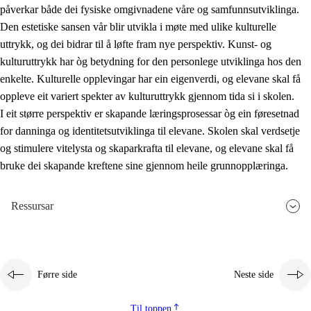
påverkar både dei fysiske omgivnadene våre og samfunnsutviklinga.
Den estetiske sansen vår blir utvikla i møte med ulike kulturelle
uttrykk, og dei bidrar til å løfte fram nye perspektiv. Kunst- og
kulturuttrykk har òg betydning for den personlege utviklinga hos den
enkelte. Kulturelle opplevingar har ein eigenverdi, og elevane skal få
oppleve eit variert spekter av kulturuttrykk gjennom tida si i skolen.
I eit større perspektiv er skapande læringsprosessar òg ein føresetnad
for danninga og identitetsutviklinga til elevane. Skolen skal verdsetje
og stimulere vitelysta og skaparkrafta til elevane, og elevane skal få
bruke dei skapande kreftene sine gjennom heile grunnopplæringa.
Ressursar
Førre side
Neste side
Til toppen