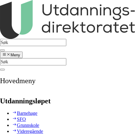
Meny
Hovedmeny
Utdanningsløpet
Barnehage
SFO
Grunnskole
Videregående