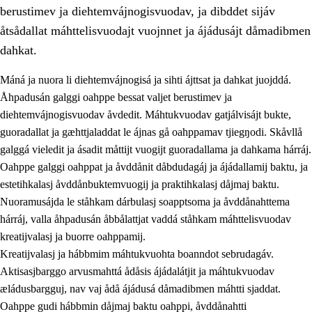
berustimev ja diehtemvájnogisvuodav, ja dibddet sijáv
åtsådallat máhttelisvuodajt vuojnnet ja ájádusájt dåmadibmen
dahkat.
Máná ja nuora li diehtemvájnogisá ja sihti ájttsat ja dahkat juojddá.
1.
Åhpadusá árvvovuodo
Åhpadusán galggi oahppe bessat valjet berustimev ja
diehtemvájnogisvuodav åvdedit. Máhtukvuodav gatjálvisájt bukte,
1.1
Almasjárvvo
guoradallat ja gæhttjaladdat le ájnas gå oahppamav tjiegŋodi. Skåvllå
1.2
Identitiehtta ja kultuvralasj moattevuohta
galggá vieledit ja ásadit måttijt vuogijt guoradallama ja dahkama hárráj.
Oahppe galggi oahppat ja åvddånit dåbdudagáj ja ájádallamij baktu, ja
1.3
Lájttális ájádallam ja estetihkalasj diedulasjvuohta
estetihkalasj åvddånbuktemvuogij ja praktihkalasj dåjmaj baktu.
1.4
Dahkamávvo, berustibme ja diehtemvájnogisvuohta
Nuoramusájda le ståhkam dárbulasj soapptsoma ja åvddånahttema
hárráj, valla åhpadusán åbbålattjat vaddá ståhkam máhttelisvuodav
1.5
Vieledus luonnduj ja birásdiedulasjvuohta
kreatijvalasj ja buorre oahppamij.
1.6
Demokratijja ja oassálasstem
Kreatijvalasj ja hábbmim máhtukvuohta boanndot sebrudagáv.
Aktisasjbarggo arvusmahttá ådåsis ájádalátjit ja máhtukvuodav
æládusbargguj, nav vaj ådå ájádusá dåmadibmen máhtti sjaddat.
Oahppe gudi hábbmin dåjmaj baktu oahppi, åvddånahtti