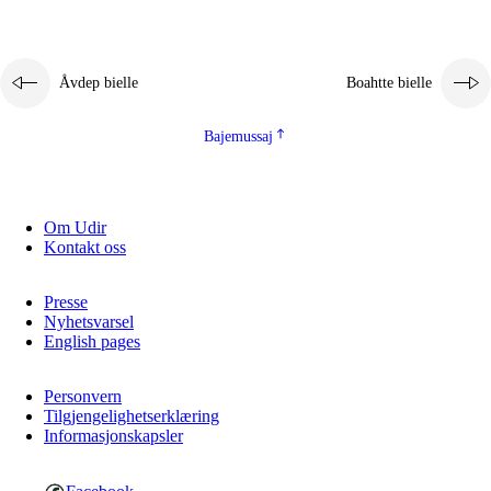
Åvdep bielle
Boahtte bielle
Bajemussaj
Om Udir
Kontakt oss
Presse
Nyhetsvarsel
English pages
Personvern
Tilgjengelighetserklæring
Informasjonskapsler