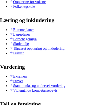
Opplæring for voksne
Folkehøgskole
Læring og inkludering
Rammeplaner
Læreplaner
Barnehagemiljø
Skolemiljø
Tilpasset opplæring og inkludering
Fravær
Vurdering
Eksamen
Prøver
Standpunkt- og underveisvurdering
Vitnemål og kompetansebevis
Tall og forskning