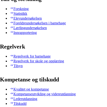
Forskning
Statistikk
Elevundersøkelsen
Foreldreundersøkelsen i barnehage
Lærlingundersøkelsen
Innrapportering
Regelverk
Regelverk for barnehage
Regelverk for skole og opplæring
Tilsyn
Kompetanse og tilskudd
Kvalitet og kompetanse
Kompetanseutvikling og videreutdanning
Lederutdanning
Tilskudd