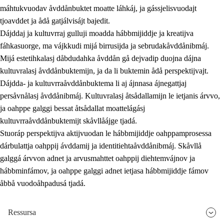
máhtukvuodav åvddånbuktet moatte láhkáj, ja gássjelisvuodajt
tjoavddet ja ådå gatjálvisájt bajedit.
Dájddaj ja kultuvrraj gulluji moadda hábbmijiddje ja kreatijva
fáhkasuorge, ma vájkkudi mijá birrusijda ja sebrudakåvddånibmáj.
Mijá estetihkalasj dåbdudahka åvddån gå dejvadip duojna dájna
kultuvralasj åvddånbuktemijn, ja da li buktemin ådå perspektijvajt.
Dájdda- ja kultuvrraåvddånbuktema li aj ájnnasa ájnegattjaj
persåvnålasj åvddånibmáj. Kultuvralasj åtsådallamijn le ietjanis árvvo,
ja oahppe galggi bessat åtsådallat moattelágásj
kultuvrraåvddånbuktemijt skåvllåájge tjadá.
Stuoráp perspektijva aktijvuodan le hábbmijiddje oahppamprosessa
dárbulattja oahppij ávddamij ja identitiehtaåvddånibmáj. Skåvllå
galggá árvvon adnet ja arvusmahttet oahppij diehtemvájnov ja
hábbminfámov, ja oahppe galggi adnet ietjasa hábbmijiddje fámov
åbbå vuodoåhpadusá tjadá.
Ressursa