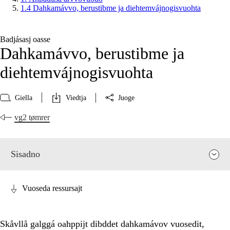
1.4 Dahkamávvo, berustibme ja diehtemvájnogisvuohta
Badjásasj oasse
Dahkamávvo, berustibme ja
diehtemvájnogisvuohta
Giella
Viedtja
Juoge
vg2 tømrer
Sisadno
Vuoseda ressursajt
Skåvllå galggá oahppijt dibddet dahkamávov vuosedit,