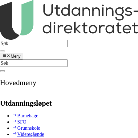
Meny
Hovedmeny
Utdanningsløpet
Barnehage
SFO
Grunnskole
Videregående