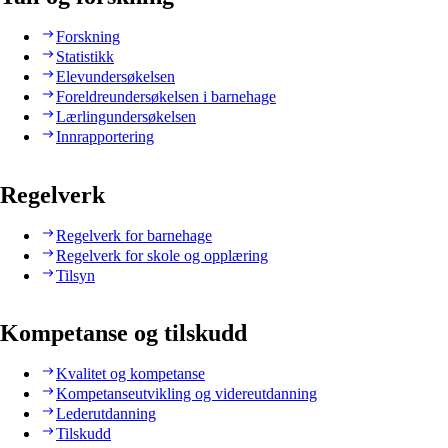
Forskning
Statistikk
Elevundersøkelsen
Foreldreundersøkelsen i barnehage
Lærlingundersøkelsen
Innrapportering
Regelverk
Regelverk for barnehage
Regelverk for skole og opplæring
Tilsyn
Kompetanse og tilskudd
Kvalitet og kompetanse
Kompetanseutvikling og videreutdanning
Lederutdanning
Tilskudd