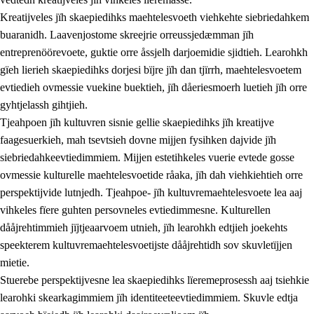
Kreatijveles jïh skaepiedihks maehtelesvoeth viehkehte siebriedahkem
buaranidh. Laavenjostome skreejrie orreussjedæmman jïh
entreprenöörevoete, guktie orre åssjelh darjoemidie sjidtieh. Learohkh
gïeh lierieh skaepiedihks dorjesi bïjre jïh dan tjïrrh, maehtelesvoetem
evtiedieh ovmessie vuekine buektieh, jïh dåeriesmoerh luetieh jïh orre
gyhtjelassh gihtjieh.
Tjeahpoen jïh kultuvren sisnie gellie skaepiedihks jïh kreatijve
faagesuerkieh, mah tsevtsieh dovne mijjen fysihken dajvide jïh
siebriedahkeevtiedimmiem. Mijjen estetihkeles vuerie evtede gosse
ovmessie kulturelle maehtelesvoetide råaka, jïh dah viehkiehtieh orre
perspektijvide lutnjedh. Tjeahpoe- jïh kultuvremaehtelesvoete lea aaj
vihkeles fïere guhten persovneles evtiedimmesne. Kulturellen
dååjrehtimmieh jïjtjeaarvoem utnieh, jïh learohkh edtjieh joekehts
speekterem kultuvremaehtelesvoetijste dååjrehtidh sov skuvletïjjen
mietie.
Stuerebe perspektijvesne lea skaepiedihks lïeremeprosessh aaj tsiehkie
learohki skearkagimmiem jïh identiteeteevtiedimmiem. Skuvle edtja