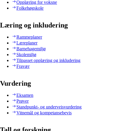
Opplæring for voksne
Folkehøgskole
Læring og inkludering
Rammeplaner
Læreplaner
Barnehagemiljø
Skolemiljø
Tilpasset opplæring og inkludering
Fravær
Vurdering
Eksamen
Prøver
Standpunkt- og underveisvurdering
Vitnemål og kompetansebevis
Tall og forskning