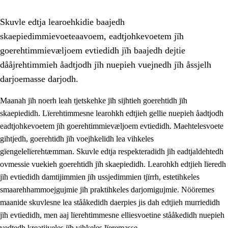
Skuvle edtja learoehkidie baajedh
skaepiedimmievoeteaavoem, eadtjohkevoetem jïh
goerehtimmievæljoem evtiedidh jïh baajedh dejtie
dååjrehtimmieh åadtjodh jïh nuepieh vuejnedh jïh åssjelh
darjoemasse darjodh.
1.
Lïerehtimmien aarvoevåarome
Maanah jïh noerh leah tjetskehke jïh sijhtieh goerehtidh jïh
1.1
Almetjeaarvoe
skaepiedidh. Lïerehtimmesne learohkh edtjieh gellie nuepieh åadtjodh
eadtjohkevoetem jïh goerehtimmievæljoem evtiedidh. Maehtelesvoete
1.2
Identiteete jïh kulturellen gellievoete
gihtjedh, goerehtidh jïh voejhkelidh lea vihkeles
1.3
Laejhtehks ussjedimmie jïh etihkeles vuajnoe
gïengelelïerehtæmman. Skuvle edtja respekteradidh jïh eadtjaldehtedh
ovmessie vuekieh goerehtidh jïh skaepiedidh. Learohkh edtjieh lïeredh
1.4
Skaepiedimmievoeteaavoe, eadtjohkevoete jïh
jïh evtiedidh damtijimmien jïh ussjedimmien tjïrrh, estetihkeles
goerehtimmievæljoe
smaarehhammoejgujmie jïh praktihkeles darjomigujmie. Nööremes
1.5
Eatnemem krööhkestidh jïh byjresegoerkesevoete
maanide skuvlesne lea stååkedidh daerpies jis dah edtjieh murriedidh
jïh evtiedidh, men aaj lïerehtimmesne elliesvoetine stååkedidh nuepieh
1.6
Demokratije jïh meatanårrome
vedtedh kreatijveles jïh vihkeles lïeremasse.