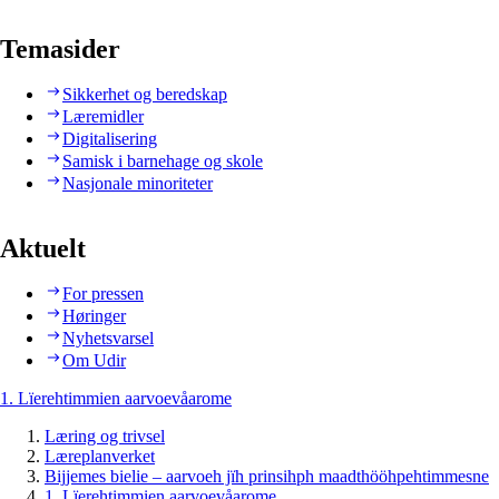
Temasider
Sikkerhet og beredskap
Læremidler
Digitalisering
Samisk i barnehage og skole
Nasjonale minoriteter
Aktuelt
For pressen
Høringer
Nyhetsvarsel
Om Udir
1. Lïerehtimmien aarvoevåarome
Læring og trivsel
Læreplanverket
Bijjemes bielie – aarvoeh jïh prinsihph maadthööhpehtimmesne
1. Lïerehtimmien aarvoevåarome