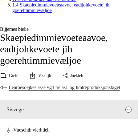
1.4 Skaepiedimmievoeteaavoe, eadtjohkevoete jïh
goerehtimmievæljoe
Bijjemes bielie
Skaepiedimmievoeteaavoe,
eadtjohkevoete jïh
goerehtimmievæljoe
Gïele
Veedtjh
Juekieh
Learoesoejkesjasse vg3 trelast- og limtreproduksjonsfaget
Sisvege
Vuesehth vierhtieh