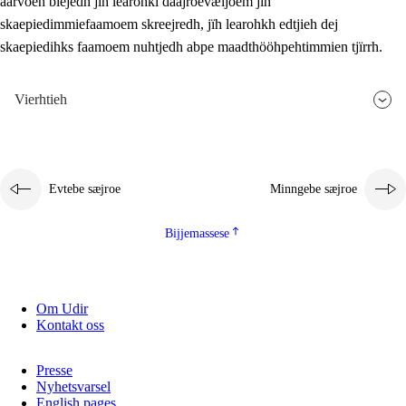
aarvoeh bïejedh jïh learohki daajroevæljoem jïh
skaepiedimmiefaamoem skreejredh, jïh learohkh edtjieh dej
skaepiedihks faamoem nuhtjedh abpe maadthööhpehtimmien tjïrrh.
Vierhtieh
Evtebe sæjroe
Minngebe sæjroe
Bijjemassese
Om Udir
Kontakt oss
Presse
Nyhetsvarsel
English pages