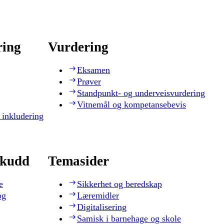
ring
Vurdering
Eksamen
Prøver
Standpunkt- og underveisvurdering
Vitnemål og kompetansebevis
 inkludering
skudd
Temasider
e
Sikkerhet og beredskap
og
Læremidler
Digitalisering
Samisk i barnehage og skole