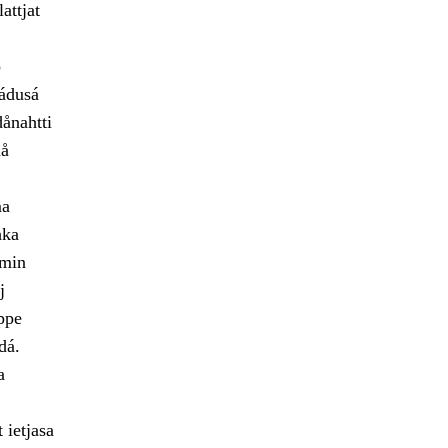
attjat
o
jádusá
ånahtti
då
ma
hka
emin
j
ppe
dá.
a
 ietjasa