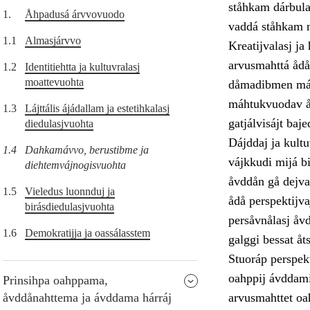
ståhkam dárbula
1.
Åhpadusá árvvovuodo
vaddá ståhkam m
1.1
Almasjárvvo
Kreatijvalasj j
arvusmahttá ådå
1.2
Identitiehtta ja kultuvralasj
moattevuohta
dåmadibmen máht
máhtukvuodav åv
1.3
Lájttális ájádallam ja estetihkalasj
gatjálvisájt bajed
diedulasjvuohta
Dájddaj ja kultu
1.4
Dahkamávvo, berustibme ja
vájkkudi mijá b
diehtemvájnogisvuohta
åvddån gå dejva
1.5
Vieledus luonnduj ja
ådå perspektijva
birásdiedulasjvuohta
persåvnålasj åvd
1.6
Demokratijja ja oassálasstem
galggi bessat åt
Stuoráp perspek
oahppij ávddami
Prinsihpa oahppama,
åvddånahttema ja ávddama hárráj
arvusmahttet oa