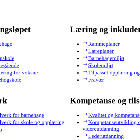
ngsløpet
Læring og inklude
ehage
Rammeplaner
Læreplaner
nskole
Barnehagemiljø
regående
Skolemiljø
æring for voksne
Tilpasset opplæring og
ehøgskole
Fravær
rk
Kompetanse og til
lverk for barnehage
Kvalitet og kompetans
lverk for skole og opplæring
Kompetanseutvikling 
videreutdanning
n
Lederutdanning