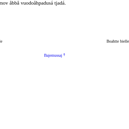
mov åbbå vuodoåhpadusá tjadá.
le
Boahtte biell
Bajemussaj