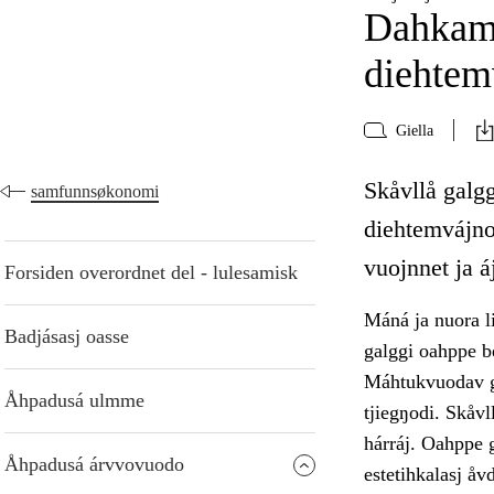
Dahkamá
diehtem
Giella
Skåvllå galg
samfunnsøkonomi
diehtemvájnog
vuojnnet ja 
Forsiden overordnet del - lulesamisk
Máná ja nuora li
Badjásasj oasse
galggi oahppe b
Máhtukvuodav ga
Åhpadusá ulmme
tjiegŋodi. Skåvl
hárráj. Oahppe g
Åhpadusá árvvovuodo
estetihkalasj å