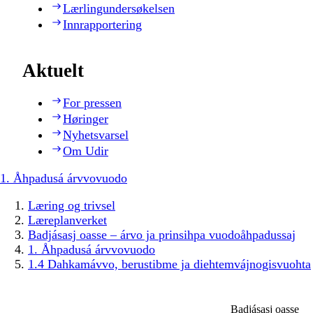
Lærlingundersøkelsen
Innrapportering
Aktuelt
For pressen
Høringer
Nyhetsvarsel
Om Udir
1. Åhpadusá árvvovuodo
Læring og trivsel
Læreplanverket
Badjásasj oasse – árvo ja prinsihpa vuodoåhpadussaj
1. Åhpadusá árvvovuodo
1.4 Dahkamávvo, berustibme ja diehtemvájnogisvuohta
Badjásasj oasse