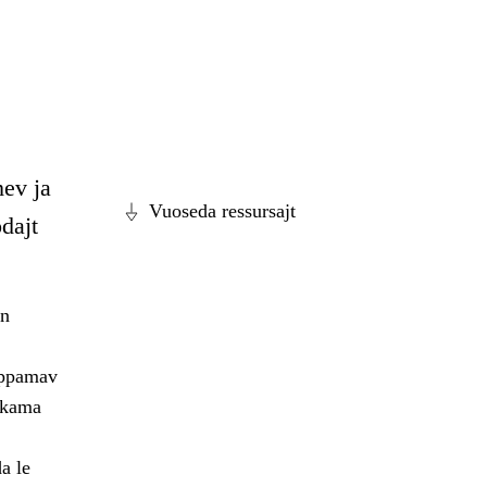
mev ja
Vuoseda ressursajt
dajt
án
ahppamav
ahkama
a le