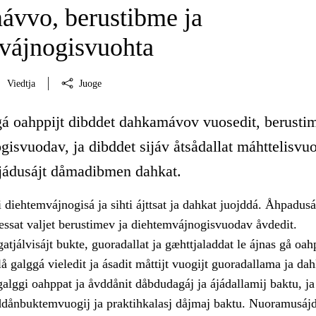
vvo, berustibme ja
vájnogisvuohta
Viedtja
Juoge
gá oahppijt dibddet dahkamávov vuosedit, berusti
isvuodav, ja dibddet sijáv åtsådallat máhttelisvuo
ájádusájt dåmadibmen dahkat.
 diehtemvájnogisá ja sihti ájttsat ja dahkat juojddá. Åhpadus
essat valjet berustimev ja diehtemvájnogisvuodav åvdedit.
tjálvisájt bukte, guoradallat ja gæhttjaladdat le ájnas gå o
lå galggá vieledit ja ásadit måttijt vuogijt guoradallama ja d
alggi oahppat ja åvddånit dåbdudagáj ja ájádallamij baktu, ja
vddånbuktemvuogij ja praktihkalasj dåjmaj baktu. Nuoramusájd