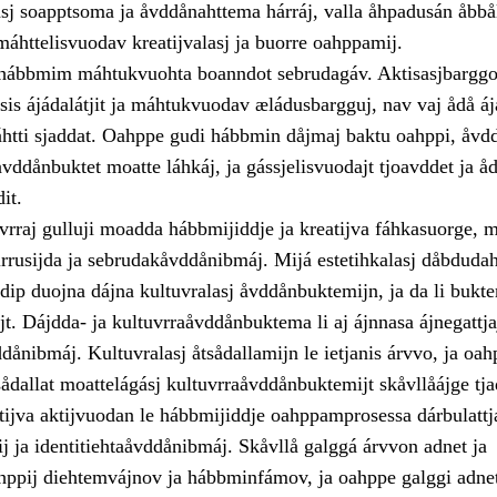
sj soapptsoma ja åvddånahttema hárráj, valla åhpadusán åbbål
áhttelisvuodav kreatijvalasj ja buorre oahppamij.
a hábbmim máhtukvuohta boanndot sebrudagáv. Aktisasjbargg
sis ájádalátjit ja máhtukvuodav æládusbargguj, nav vaj ådå á
ti sjaddat. Oahppe gudi hábbmin dåjmaj baktu oahppi, åvdd
ddånbuktet moatte láhkáj, ja gássjelisvuodajt tjoavddet ja å
it.
vrraj gulluji moadda hábbmijiddje ja kreatijva fáhkasuorge, 
irrusijda ja sebrudakåvddånibmáj. Mijá estetihkalasj dåbduda
dip duojna dájna kultuvralasj åvddånbuktemijn, ja da li bukt
jt. Dájdda- ja kultuvrraåvddånbuktema li aj ájnnasa ájnegattja
dånibmáj. Kultuvralasj åtsådallamijn le ietjanis árvvo, ja oah
sådallat moattelágásj kultuvrraåvddånbuktemijt skåvllåájge tja
tijva aktijvuodan le hábbmijiddje oahppamprosessa dárbulattj
j ja identitiehtaåvddånibmáj. Skåvllå galggá árvvon adnet ja
hppij diehtemvájnov ja hábbminfámov, ja oahppe galggi adnet