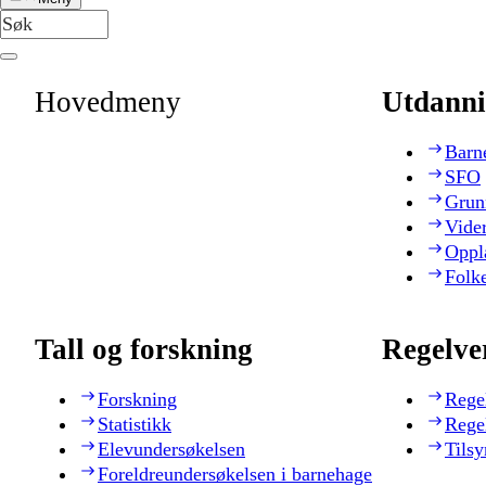
Hovedmeny
Utdanni
Barn
SFO
Grun
Vide
Oppl
Folk
Tall og forskning
Regelve
Forskning
Rege
Statistikk
Rege
Elevundersøkelsen
Tilsy
Foreldreundersøkelsen i barnehage