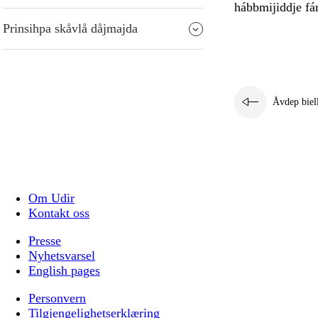
hábbmijiddje fá
Prinsihpa skåvlå dåjmajda
Åvdep biel
Om Udir
Kontakt oss
Presse
Nyhetsvarsel
English pages
Personvern
Tilgjengelighetserklæring