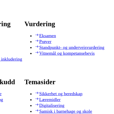
ring
Vurdering
Eksamen
Prøver
Standpunkt- og underveisvurdering
Vitnemål og kompetansebevis
 inkludering
skudd
Temasider
e
Sikkerhet og beredskap
og
Læremidler
Digitalisering
Samisk i barnehage og skole