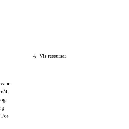
Vis ressursar
evane
smål,
 og
eg
 For