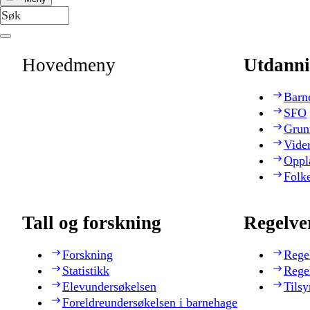
Hovedmeny
Utdanni
Barn
SFO
Grun
Vide
Oppl
Folk
Tall og forskning
Regelve
Forskning
Rege
Statistikk
Rege
Elevundersøkelsen
Tilsy
Foreldreundersøkelsen i barnehage