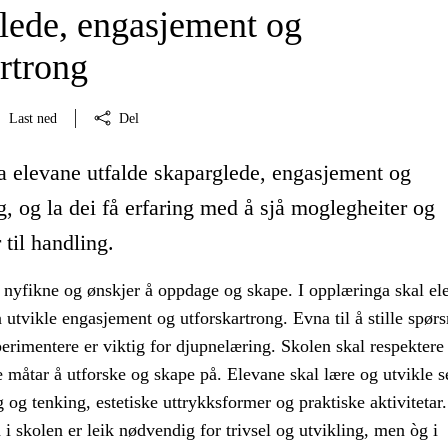
lede, engasjement og
rtrong
Last ned
Del
la elevane utfalde skaparglede, engasjement og
g, og la dei få erfaring med å sjå moglegheiter og
 til handling.
 nyfikne og ønskjer å oppdage og skape. I opplæringa skal el
 å utvikle engasjement og utforskartrong. Evna til å stille spør
erimentere er viktig for djupnelæring. Skolen skal respektere
 måtar å utforske og skape på. Elevane skal lære og utvikle s
og tenking, estetiske uttrykksformer og praktiske aktivitetar.
 i skolen er leik nødvendig for trivsel og utvikling, men òg i