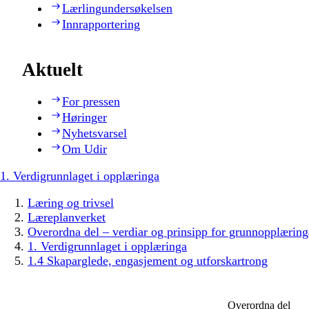
Lærlingundersøkelsen
Innrapportering
Aktuelt
For pressen
Høringer
Nyhetsvarsel
Om Udir
1. Verdigrunnlaget i opplæringa
Læring og trivsel
Læreplanverket
Overordna del – verdiar og prinsipp for grunnopplæring
1. Verdigrunnlaget i opplæringa
1.4 Skaparglede, engasjement og utforskartrong
Overordna del