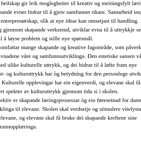
eilskap gir leik moglegheiter til kreativ og meiningsfylt læri
ande evner bidrar til å gjere samfunnet rikare. Samarbeid ins
 entreprenørskap, slik at nye idear kan omsetjast til handling.
 gjennom skapande verksemd, utviklar evna til å uttrykkje s
il å løyse problem og stille nye spørsmål.
 omfattar mange skapande og kreative fagområde, som påverk
ivnadene våre og samfunnsutviklinga. Den estetiske sansen vå
ed ulike kulturelle uttrykk, og dei bidrar til å løfte fram nye
t- og kulturuttrykk har òg betydning for den personlege utvik
 Kulturelle opplevingar har ein eigenverdi, og elevane skal få
ert spekter av kulturuttrykk gjennom tida si i skolen.
spektiv er skapande læringsprosessar òg ein føresetnad for dan
iklinga til elevane. Skolen skal verdsetje og stimulere vitelyst
 elevane, og elevane skal få bruke dei skapande kreftene sine
runnopplæringa.