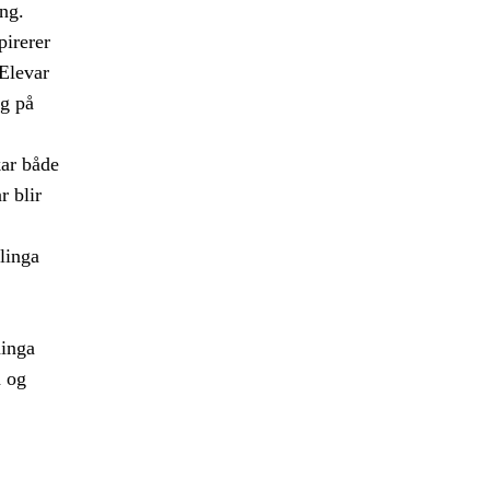
ng.
pirerer
 Elevar
eg på
ar både
r blir
linga
ninga
a og