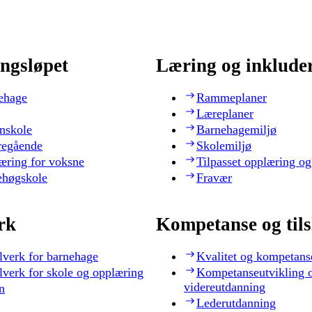
ngsløpet
Læring og inklude
ehage
Rammeplaner
Læreplaner
nskole
Barnehagemiljø
regående
Skolemiljø
æring for voksne
Tilpasset opplæring og
ehøgskole
Fravær
rk
Kompetanse og til
lverk for barnehage
Kvalitet og kompetans
lverk for skole og opplæring
Kompetanseutvikling 
videreutdanning
n
Lederutdanning