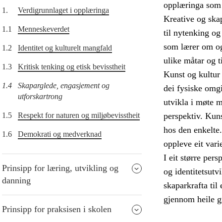
opplæringa som h
1.
Verdigrunnlaget i opplæringa
Kreative og skap
1.1
Menneskeverdet
til nytenking og
som lærer om og
1.2
Identitet og kulturelt mangfald
ulike måtar og t
1.3
Kritisk tenking og etisk bevisstheit
Kunst og kultur
1.4
Skaparglede, engasjement og
dei fysiske omg
utforskartrong
utvikla i møte m
1.5
Respekt for naturen og miljøbevisstheit
perspektiv. Kuns
hos den enkelte.
1.6
Demokrati og medverknad
oppleve eit vari
I eit større per
Prinsipp for læring, utvikling og
og identitetsutv
danning
skaparkrafta til
gjennom heile g
Prinsipp for praksisen i skolen