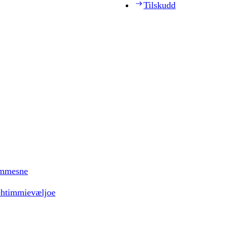
Tilskudd
timmesne
ehtimmievæljoe