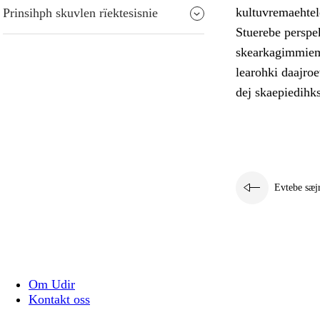
kultuvremaehtele
Prinsihph skuvlen rïektesisnie
Stuerebe perspek
skearkagimmiem 
learohki daajro
dej skaepiedihk
Evtebe sæj
Om Udir
Kontakt oss