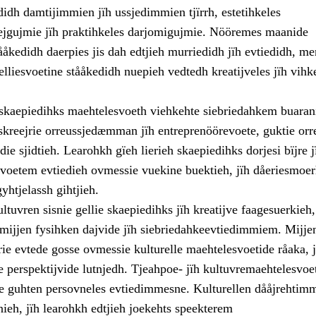
edidh damtijimmien jïh ussjedimmien tjïrrh, estetihkeles
gujmie jïh praktihkeles darjomigujmie. Nööremes maanide
ååkedidh daerpies jis dah edtjieh murriedidh jïh evtiedidh, me
lliesvoetine stååkedidh nuepieh vedtedh kreatijveles jïh vihk
h skaepiedihks maehtelesvoeth viehkehte siebriedahkem buaran
kreejrie orreussjedæmman jïh entreprenöörevoete, guktie orr
die sjidtieh. Learohkh gïeh lierieh skaepiedihks dorjesi bïjre 
esvoetem evtiedieh ovmessie vuekine buektieh, jïh dåeriesmoe
gyhtjelassh gihtjieh.
ltuvren sisnie gellie skaepiedihks jïh kreatijve faagesuerkieh
 mijjen fysihken dajvide jïh siebriedahkeevtiedimmiem. Mijje
rie evtede gosse ovmessie kulturelle maehtelesvoetide råaka, 
e perspektijvide lutnjedh. Tjeahpoe- jïh kultuvremaehtelesvoe
ere guhten persovneles evtiedimmesne. Kulturellen dååjrehtim
nieh, jïh learohkh edtjieh joekehts speekterem