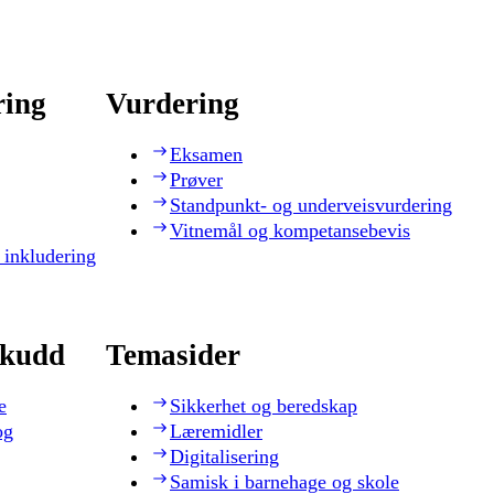
ring
Vurdering
Eksamen
Prøver
Standpunkt- og underveisvurdering
Vitnemål og kompetansebevis
 inkludering
skudd
Temasider
e
Sikkerhet og beredskap
og
Læremidler
Digitalisering
Samisk i barnehage og skole