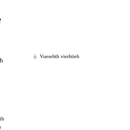
e
Vuesehth vierhtieh
dh
ïh
h