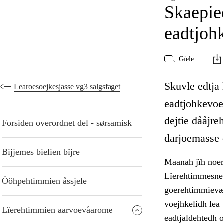
Skaepie
eadtjoh
Gïele
Skuvle edtja
Learoesoejkesjasse vg3 salgsfaget
eadtjohkevoe
dejtie dååjre
Forsiden overordnet del - sørsamisk
darjoemasse 
Bijjemes bielien bïjre
Maanah jïh noerh
Lïerehtimmesne 
Ööhpehtimmien åssjele
goerehtimmievæl
voejhkelidh lea
Lïerehtimmien aarvoevåarome
eadtjaldehtedh 