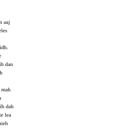
n aaj
eles
idh.
e
jïh dan
rh
, mah
n
jïh dah
te lea
mieh