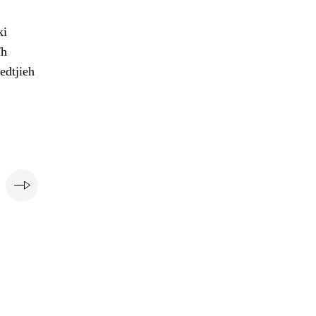
ki
ïh
edtjieh
e