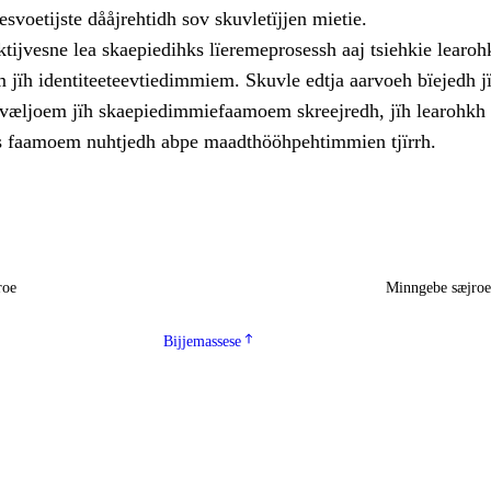
svoetijste dååjrehtidh sov skuvletïjjen mietie.
tijvesne lea skaepiedihks lïeremeprosessh aaj tsiehkie learoh
jïh identiteeteevtiedimmiem. Skuvle edtja aarvoeh bïejedh j
evæljoem jïh skaepiedimmiefaamoem skreejredh, jïh learohkh 
s faamoem nuhtjedh abpe maadthööhpehtimmien tjïrrh.
roe
Minngebe sæjro
Bijjemassese