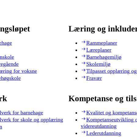
ngsløpet
Læring og inklude
ehage
Rammeplaner
Læreplaner
nskole
Barnehagemiljø
regående
Skolemiljø
æring for voksne
Tilpasset opplæring og
ehøgskole
Fravær
rk
Kompetanse og til
lverk for barnehage
Kvalitet og kompetans
lverk for skole og opplæring
Kompetanseutvikling 
videreutdanning
n
Lederutdanning