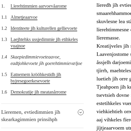
lïeredh jïh evti
1.
Lïerehtimmien aarvoevåarome
smaarehhammoej
1.1
Almetjeaarvoe
skuvlesne lea st
1.2
Identiteete jïh kulturellen gellievoete
lïerehtimmesne e
lïeremasse.
1.3
Laejhtehks ussjedimmie jïh etihkeles
Kreatijveles jï
vuajnoe
Laavenjostome s
1.4
Skaepiedimmievoeteaavoe,
åssjelh darjoemi
eadtjohkevoete jïh goerehtimmievæljoe
tjïrrh, maehtel
1.5
Eatnemem krööhkestidh jïh
luetieh jïh orre 
byjresegoerkesevoete
Tjeahpoen jïh ku
1.6
Demokratije jïh meatanårrome
tsevtsieh dovne
estetihkeles vue
viehkiehtieh orr
Lïeremen, evtiedimmien jïh
skearkagimmien prinsihph
aaj vihkeles fï
jïjtjeaarvoem ut