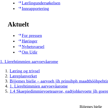
Lærlingundersøkelsen
Innrapportering
Aktuelt
For pressen
Høringer
Nyhetsvarsel
Om Udir
1. Lïerehtimmien aarvoevåarome
Læring og trivsel
Læreplanverket
Bijjemes bielie – aarvoeh jïh prinsihph maadthööhpeh
1. Lïerehtimmien aarvoevåarome
1.4 Skaepiedimmievoeteaavoe, eadtjohkevoete jïh goer
Bijjemes bielie