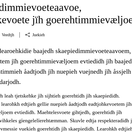
dimmievoeteaavoe,
kevoete jïh goerehtimmievæljo
Veedtjh
Juekieh
 learoehkidie baajedh skaepiedimmievoeteaavoem,
tem jïh goerehtimmievæljoem evtiedidh jïh baaje
htimmieh åadtjodh jïh nuepieh vuejnedh jïh åssjelh
darjodh.
 leah tjetskehke jïh sijhtieh goerehtidh jïh skaepiedidh.
learohkh edtjieh gellie nuepieh åadtjodh eadtjohkevoetem jïh
joem evtiedidh. Maehtelesvoete gihtjedh, goerehtidh jïh
 vihkeles gïengelelïerehtæmman. Skuvle edtja respekteradidh j
ovmessie vuekieh goerehtidh jïh skaepiedidh. Learohkh edtjie