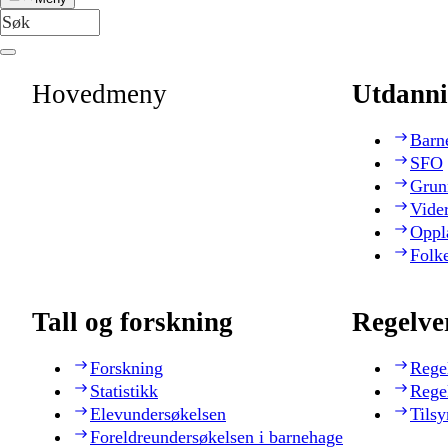
Hovedmeny
Utdanni
Barn
SFO
Grun
Vide
Oppl
Folk
Tall og forskning
Regelve
Forskning
Rege
Statistikk
Rege
Elevundersøkelsen
Tilsy
Foreldreundersøkelsen i barnehage