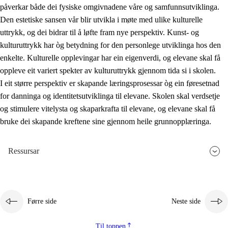
påverkar både dei fysiske omgivnadene våre og samfunnsutviklinga.
Den estetiske sansen vår blir utvikla i møte med ulike kulturelle
uttrykk, og dei bidrar til å løfte fram nye perspektiv. Kunst- og
kulturuttrykk har òg betydning for den personlege utviklinga hos den
enkelte. Kulturelle opplevingar har ein eigenverdi, og elevane skal få
oppleve eit variert spekter av kulturuttrykk gjennom tida si i skolen.
I eit større perspektiv er skapande læringsprosessar òg ein føresetnad
for danninga og identitetsutviklinga til elevane. Skolen skal verdsetje
og stimulere vitelysta og skaparkrafta til elevane, og elevane skal få
bruke dei skapande kreftene sine gjennom heile grunnopplæringa.
Ressursar
Førre side
Neste side
Til toppen