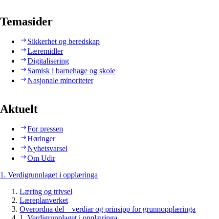
Temasider
Sikkerhet og beredskap
Læremidler
Digitalisering
Samisk i barnehage og skole
Nasjonale minoriteter
Aktuelt
For pressen
Høringer
Nyhetsvarsel
Om Udir
1. Verdigrunnlaget i opplæringa
Læring og trivsel
Læreplanverket
Overordna del – verdiar og prinsipp for grunnopplæringa
1. Verdigrunnlaget i opplæringa