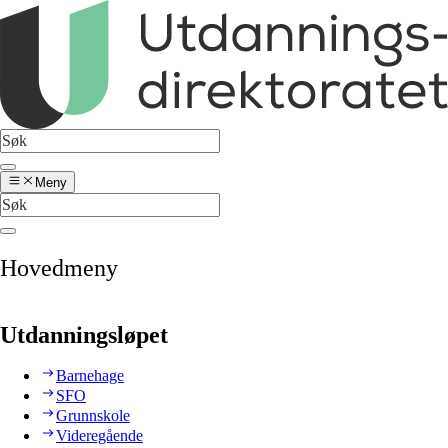
Meny
Hovedmeny
Utdanningsløpet
Barnehage
SFO
Grunnskole
Videregående