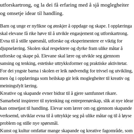
utforskartrong, og la dei få erfaring med å sjå moglegheiter
og omsetje idear til handling.
Barn og unge er nyfikne og ønskjer å oppdage og skape. I opplæringa
skal elevane få rike høve til å utvikle engasjement og utforskartrong.
1.
Verdigrunnlaget i opplæringa
Evna til å stille spørsmål, utforske og eksperimentere er viktig for
djupnelæring. Skolen skal respektere og dyrke fram ulike måtar å
1.1
Menneskeverdet
utforske og skape på. Elevane skal lære og utvikle seg gjennom
1.2
Identitet og kulturelt mangfald
sansing og tenking, estetiske uttrykksformer og praktiske aktivitetar.
For dei yngste barna i skolen er leik nødvendig for trivsel og utvikling,
1.3
Kritisk tenking og etisk bevisstheit
men òg i opplæringa som heilskap gir leik moglegheiter til kreativ og
1.4
Skaparglede, engasjement og utforskartrong
meiningsfylt læring.
Kreative og skapande evner bidrar til å gjere samfunnet rikare.
1.5
Respekt for naturen og miljøbevisstheit
Samarbeid inspirerer til nytenking og entreprenørskap, slik at nye idear
1.6
Demokrati og medverknad
kan omsetjast til handling. Elevar som lærer om og gjennom skapande
verksemd, utviklar evna til å uttrykkje seg på ulike måtar og til å løyse
problem og stille nye spørsmål.
Kunst og kultur omfattar mange skapande og kreative fagområde, som