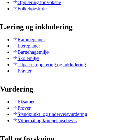
Opplæring for voksne
Folkehøgskole
Læring og inkludering
Rammeplaner
Læreplaner
Barnehagemiljø
Skolemiljø
Tilpasset opplæring og inkludering
Fravær
Vurdering
Eksamen
Prøver
Standpunkt- og underveisvurdering
Vitnemål og kompetansebevis
Tall og forskning