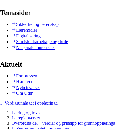
Temasider
Sikkerhet og beredskap
Læremidler
Digitalisering
Samisk i barnehage og skole
Nasjonale minoriteter
Aktuelt
For pressen
Høringer
Nyhetsvarsel
Om Udir
1. Verdigrunnlaget i opplæringa
Læring og trivsel
Læreplanverket
Overordna del – verdiar og prinsipp for grunnopplæringa
1. Verdigrunnlaget i opplæringa