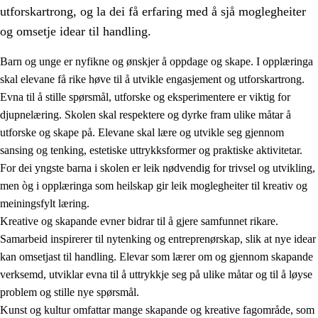
utforskartrong, og la dei få erfaring med å sjå moglegheiter
og omsetje idear til handling.
Barn og unge er nyfikne og ønskjer å oppdage og skape. I opplæringa
skal elevane få rike høve til å utvikle engasjement og utforskartrong.
1.
Verdigrunnlaget i opplæringa
Evna til å stille spørsmål, utforske og eksperimentere er viktig for
djupnelæring. Skolen skal respektere og dyrke fram ulike måtar å
1.1
Menneskeverdet
utforske og skape på. Elevane skal lære og utvikle seg gjennom
1.2
Identitet og kulturelt mangfald
sansing og tenking, estetiske uttrykksformer og praktiske aktivitetar.
For dei yngste barna i skolen er leik nødvendig for trivsel og utvikling,
1.3
Kritisk tenking og etisk bevisstheit
men òg i opplæringa som heilskap gir leik moglegheiter til kreativ og
1.4
Skaparglede, engasjement og utforskartrong
meiningsfylt læring.
Kreative og skapande evner bidrar til å gjere samfunnet rikare.
1.5
Respekt for naturen og miljøbevisstheit
Samarbeid inspirerer til nytenking og entreprenørskap, slik at nye idear
1.6
Demokrati og medverknad
kan omsetjast til handling. Elevar som lærer om og gjennom skapande
verksemd, utviklar evna til å uttrykkje seg på ulike måtar og til å løyse
problem og stille nye spørsmål.
Kunst og kultur omfattar mange skapande og kreative fagområde, som