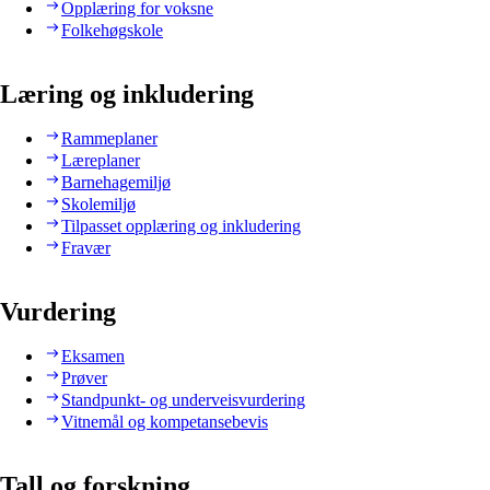
Opplæring for voksne
Folkehøgskole
Læring og inkludering
Rammeplaner
Læreplaner
Barnehagemiljø
Skolemiljø
Tilpasset opplæring og inkludering
Fravær
Vurdering
Eksamen
Prøver
Standpunkt- og underveisvurdering
Vitnemål og kompetansebevis
Tall og forskning