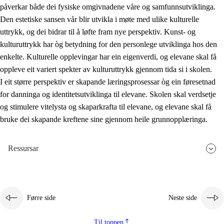
påverkar både dei fysiske omgivnadene våre og samfunnsutviklinga.
Den estetiske sansen vår blir utvikla i møte med ulike kulturelle
uttrykk, og dei bidrar til å løfte fram nye perspektiv. Kunst- og
kulturuttrykk har òg betydning for den personlege utviklinga hos den
enkelte. Kulturelle opplevingar har ein eigenverdi, og elevane skal få
oppleve eit variert spekter av kulturuttrykk gjennom tida si i skolen.
I eit større perspektiv er skapande læringsprosessar òg ein føresetnad
for danninga og identitetsutviklinga til elevane. Skolen skal verdsetje
og stimulere vitelysta og skaparkrafta til elevane, og elevane skal få
bruke dei skapande kreftene sine gjennom heile grunnopplæringa.
Ressursar
Førre side
Neste side
Til toppen