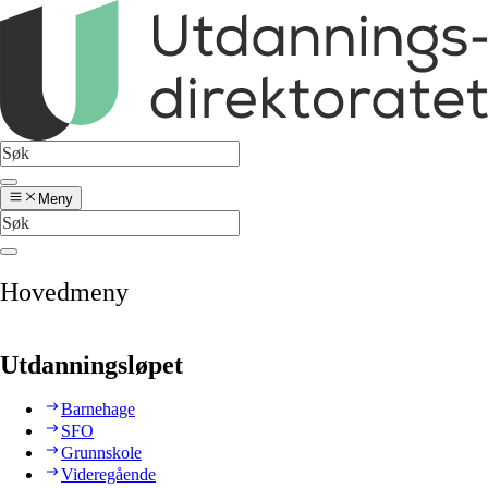
Meny
Hovedmeny
Utdanningsløpet
Barnehage
SFO
Grunnskole
Videregående