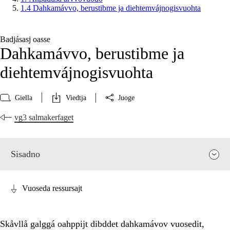
1.4 Dahkamávvo, berustibme ja diehtemvájnogisvuohta
Badjásasj oasse
Dahkamávvo, berustibme ja
diehtemvájnogisvuohta
Giella
Viedtja
Juoge
vg3 salmakerfaget
Sisadno
Vuoseda ressursajt
Skåvllå galggá oahppijt dibddet dahkamávov vuosedit,