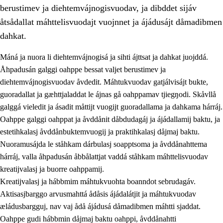
berustimev ja diehtemvájnogisvuodav, ja dibddet sijáv
åtsådallat máhttelisvuodajt vuojnnet ja ájádusájt dåmadibmen
dahkat.
Máná ja nuora li diehtemvájnogisá ja sihti ájttsat ja dahkat juojddá.
1.
Åhpadusá árvvovuodo
Åhpadusán galggi oahppe bessat valjet berustimev ja
diehtemvájnogisvuodav åvdedit. Máhtukvuodav gatjálvisájt bukte,
1.1
Almasjárvvo
guoradallat ja gæhttjaladdat le ájnas gå oahppamav tjiegŋodi. Skåvllå
1.2
Identitiehtta ja kultuvralasj moattevuohta
galggá vieledit ja ásadit måttijt vuogijt guoradallama ja dahkama hárráj.
Oahppe galggi oahppat ja åvddånit dåbdudagáj ja ájádallamij baktu, ja
1.3
Lájttális ájádallam ja estetihkalasj diedulasjvuohta
estetihkalasj åvddånbuktemvuogij ja praktihkalasj dåjmaj baktu.
1.4
Dahkamávvo, berustibme ja diehtemvájnogisvuohta
Nuoramusájda le ståhkam dárbulasj soapptsoma ja åvddånahttema
hárráj, valla åhpadusán åbbålattjat vaddá ståhkam máhttelisvuodav
1.5
Vieledus luonnduj ja birásdiedulasjvuohta
kreatijvalasj ja buorre oahppamij.
1.6
Demokratijja ja oassálasstem
Kreatijvalasj ja hábbmim máhtukvuohta boanndot sebrudagáv.
Aktisasjbarggo arvusmahttá ådåsis ájádalátjit ja máhtukvuodav
æládusbargguj, nav vaj ådå ájádusá dåmadibmen máhtti sjaddat.
Oahppe gudi hábbmin dåjmaj baktu oahppi, åvddånahtti