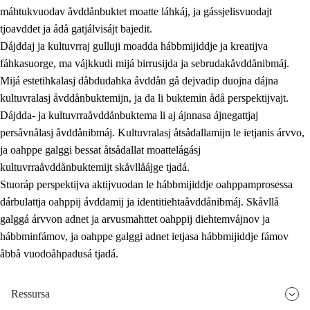
máhtukvuodav åvddånbuktet moatte láhkáj, ja gássjelisvuodajt
tjoavddet ja ådå gatjálvisájt bajedit.
Dájddaj ja kultuvrraj gulluji moadda hábbmijiddje ja kreatijva
fáhkasuorge, ma vájkkudi mijá birrusijda ja sebrudakåvddånibmáj.
Mijá estetihkalasj dåbdudahka åvddån gå dejvadip duojna dájna
kultuvralasj åvddånbuktemijn, ja da li buktemin ådå perspektijvajt.
Dájdda- ja kultuvrraåvddånbuktema li aj ájnnasa ájnegattjaj
persåvnålasj åvddånibmáj. Kultuvralasj åtsådallamijn le ietjanis árvvo,
ja oahppe galggi bessat åtsådallat moattelágásj
kultuvrraåvddånbuktemijt skåvllåájge tjadá.
Stuoráp perspektijva aktijvuodan le hábbmijiddje oahppamprosessa
dárbulattja oahppij ávddamij ja identitiehtaåvddånibmáj. Skåvllå
galggá árvvon adnet ja arvusmahttet oahppij diehtemvájnov ja
hábbminfámov, ja oahppe galggi adnet ietjasa hábbmijiddje fámov
åbbå vuodoåhpadusá tjadá.
Ressursa