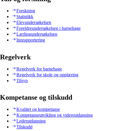
Forskning
Statistikk
Elevundersøkelsen
Foreldreundersøkelsen i barnehage
Lærlingundersøkelsen
Innrapportering
Regelverk
Regelverk for barnehage
Regelverk for skole og opplæring
Tilsyn
Kompetanse og tilskudd
Kvalitet og kompetanse
Kompetanseutvikling og videreutdanning
Lederutdanning
Tilskudd