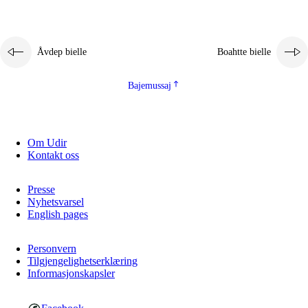
Åvdep bielle
Boahtte bielle
Bajemussaj
Om Udir
Kontakt oss
Presse
Nyhetsvarsel
English pages
Personvern
Tilgjengelighetserklæring
Informasjonskapsler