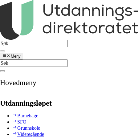
Meny
Hovedmeny
Utdanningsløpet
Barnehage
SFO
Grunnskole
Videregående