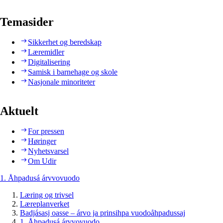
Temasider
Sikkerhet og beredskap
Læremidler
Digitalisering
Samisk i barnehage og skole
Nasjonale minoriteter
Aktuelt
For pressen
Høringer
Nyhetsvarsel
Om Udir
1. Åhpadusá árvvovuodo
Læring og trivsel
Læreplanverket
Badjásasj oasse – árvo ja prinsihpa vuodoåhpadussaj
1. Åhpadusá árvvovuodo