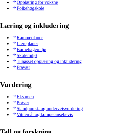
Opplæring for voksne
Folkehøgskole
Læring og inkludering
Rammeplaner
Læreplaner
Barnehagemiljø
Skolemiljø
Tilpasset opplæring og inkludering
Fravær
Vurdering
Eksamen
Prøver
Standpunkt- og underveisvurdering
Vitnemål og kompetansebevis
Tall og forskning