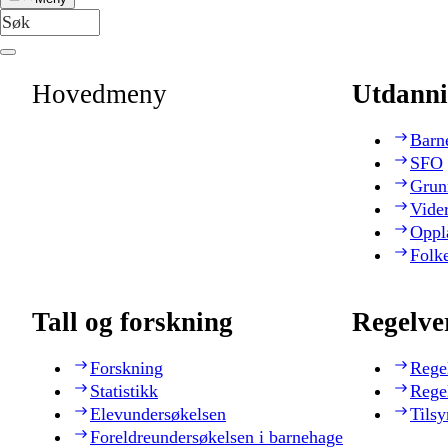
Hovedmeny
Utdanni
Barn
SFO
Grun
Vide
Oppl
Folk
Tall og forskning
Regelve
Forskning
Rege
Statistikk
Rege
Elevundersøkelsen
Tilsy
Foreldreundersøkelsen i barnehage