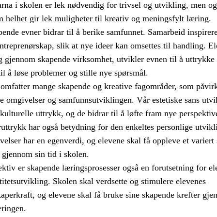
rna i skolen er lek nødvendig for trivsel og utvikling, men og
helhet gir lek muligheter til kreativ og meningsfylt læring.
ende evner bidrar til å berike samfunnet. Samarbeid inspirerer
treprenørskap, slik at nye ideer kan omsettes til handling. El
 gjennom skapende virksomhet, utvikler evnen til å uttrykke
til å løse problemer og stille nye spørsmål.
 omfatter mange skapende og kreative fagområder, som påvir
e omgivelser og samfunnsutviklingen. Vår estetiske sans utvik
ulturelle uttrykk, og de bidrar til å løfte fram nye perspektiv
uttrykk har også betydning for den enkeltes personlige utvikl
velser har en egenverdi, og elevene skal få oppleve et variert
 gjennom sin tid i skolen.
pektiv er skapende læringsprosesser også en forutsetning for e
itetsutvikling. Skolen skal verdsette og stimulere elevenes
aperkraft, og elevene skal få bruke sine skapende krefter gj
ringen.