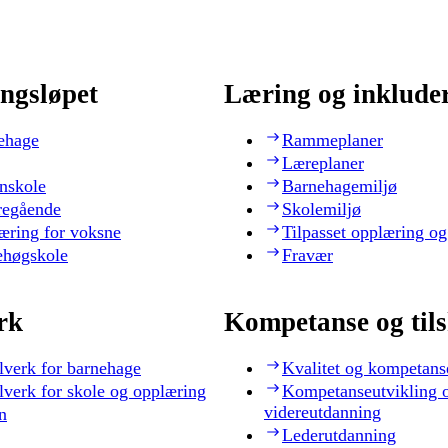
ngsløpet
Læring og inklude
ehage
Rammeplaner
Læreplaner
nskole
Barnehagemiljø
regående
Skolemiljø
æring for voksne
Tilpasset opplæring og
ehøgskole
Fravær
rk
Kompetanse og til
lverk for barnehage
Kvalitet og kompetans
lverk for skole og opplæring
Kompetanseutvikling 
videreutdanning
n
Lederutdanning