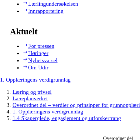
Lærlingundersøkelsen
Innrapportering
Aktuelt
For pressen
Høringer
Nyhetsvarsel
Om Udir
1. Opplæringens verdigrunnlag
Læring og trivsel
Læreplanverket
Overordnet del – verdier og prinsipper for grunnopplær
1. Opplæringens verdigrunnlag
1.4 Skaperglede, engasjement og utforskertrang
Overordnet del