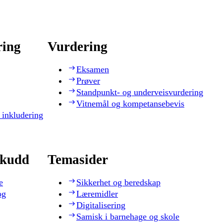
ring
Vurdering
Eksamen
Prøver
Standpunkt- og underveisvurdering
Vitnemål og kompetansebevis
 inkludering
skudd
Temasider
e
Sikkerhet og beredskap
og
Læremidler
Digitalisering
Samisk i barnehage og skole