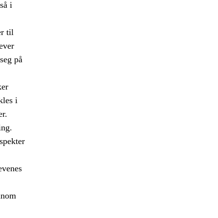
så i
 til
ever
 seg på
ker
les i
er.
ing.
 spekter
levenes
ennom