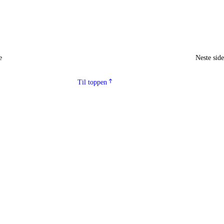
e
Neste sid
Til toppen