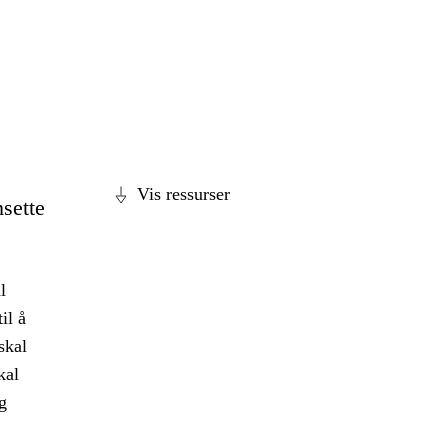
Vis ressurser
sette
l
il å
skal
kal
g