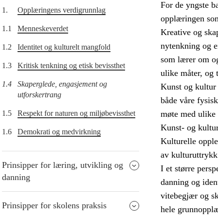
For de yngste ba
1.
Opplæringens verdigrunnlag
opplæringen som 
1.1
Menneskeverdet
Kreative og skap
nytenkning og en
1.2
Identitet og kulturelt mangfold
som lærer om og
1.3
Kritisk tenkning og etisk bevissthet
ulike måter, og 
1.4
Skaperglede, engasjement og
Kunst og kultur
utforskertrang
både våre fysisk
1.5
Respekt for naturen og miljøbevissthet
møte med ulike k
Kunst- og kultur
1.6
Demokrati og medvirkning
Kulturelle opple
av kulturuttrykk
Prinsipper for læring, utvikling og
I et større pers
danning
danning og ident
vitebegjær og sk
Prinsipper for skolens praksis
hele grunnopplæ