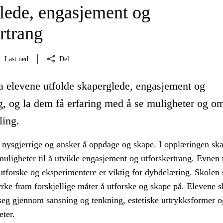
lede, engasjement og
rtrang
Last ned
Del
la elevene utfolde skaperglede, engasjement og
g, og la dem få erfaring med å se muligheter og om
ling.
 nysgjerrige og ønsker å oppdage og skape. I opplæringen ska
muligheter til å utvikle engasjement og utforskertrang. Evnen t
 utforske og eksperimentere er viktig for dybdelæring. Skolen 
rke fram forskjellige måter å utforske og skape på. Elevene s
 seg gjennom sansning og tenkning, estetiske uttrykksformer o
eter.